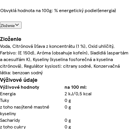
Obvyklá hodnota na 100g: % energetický podiel{energia}
Zloženie
Zloženie
Voda, Citrónová šťava z koncentrátu (1 %), Oxid uhličitý,
Farbivo: (E 150d), Aróma (obsahuje kofeín), Sladidlá (aspartám
a acesulfám K), Kyseliny (kyselina fosforečná a kyselina
citrónová), Regulátor kyslosti: citrany sodné, Konzervačná
látka: benzoan sodný
Výživové údaje
Výživové hodnoty
na 100 ml:
Energia
2 kJ/0,5 kcal
Tuky
0 g
z toho nasýtené mastné
0 g
kyseliny
Sacharidy
0 g
z toho cukry
0 g