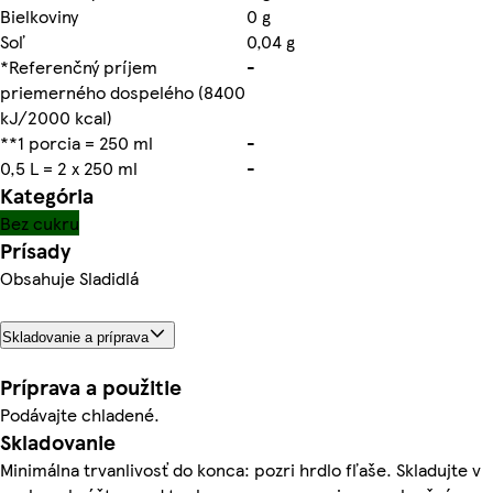
Bielkoviny
0 g
Soľ
0,04 g
*Referenčný príjem
-
priemerného dospelého (8400
kJ/2000 kcal)
**1 porcia = 250 ml
-
0,5 L = 2 x 250 ml
-
Kategória
Bez cukru
Prísady
Obsahuje Sladidlá
Skladovanie a príprava
Príprava a použitie
Podávajte chladené.
Skladovanie
Minimálna trvanlivosť do konca: pozri hrdlo fľaše. Skladujte v