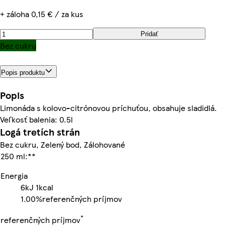
+ záloha 0,15 € / za kus
Pridať
Bez cukru
Popis produktu
Popis
Limonáda s kolovo-citrónovou príchuťou, obsahuje sladidlá.
Veľkosť balenia: 0.5l
Logá tretích strán
Bez cukru, Zelený bod, Zálohované
250 ml:**
Energia
6kJ
1kcal
1.00%
referenčných príjmov
*
referenčných príjmov