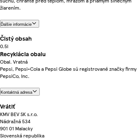
suchu, chráňte pred teplom, mrazom a priamym slnečným
žiarením.
Ďalšie informácie
Čistý obsah
0.5l
Recyklácia obalu
Obal. Vratná
Pepsi, Pepsi-Cola a Pepsi Globe sú registrované značky firmy
PepsiCo, Inc.
Kontaktná adresa
Vrátiť
KMV BEV SK s.r.o.
Nádražná 534
901 01 Malacky
Slovenská republika