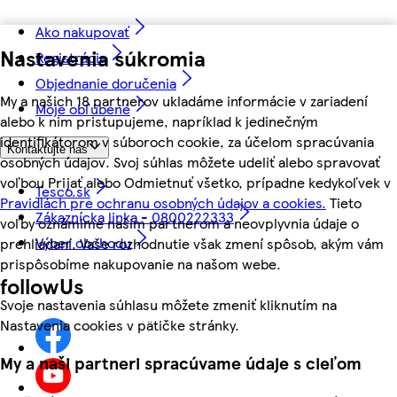
Ako nakupovať
Nastavenia súkromia
Registrácia
Objednanie doručenia
My a našich 18 partnerov ukladáme informácie v zariadení
Moje obľúbené
alebo k nim pristupujeme, napríklad k jedinečným
identifikátorom v súboroch cookie, za účelom spracúvania
Kontaktujte nás
osobných údajov. Svoj súhlas môžete udeliť alebo spravovať
voľbou Prijať alebo Odmietnuť všetko, prípadne kedykoľvek v
Tesco.sk
Pravidlách pre ochranu osobných údajov a cookies.
Tieto
Zákaznícka linka - 0800222333
voľby oznámime našim partnerom a neovplyvnia údaje o
Výber obchodu
prehliadaní. Vaše rozhodnutie však zmení spôsob, akým vám
prispôsobíme nakupovanie na našom webe.
followUs
Svoje nastavenia súhlasu môžete zmeniť kliknutím na
Nastavenia cookies v pätičke stránky.
My a naši partneri spracúvame údaje s cieľom