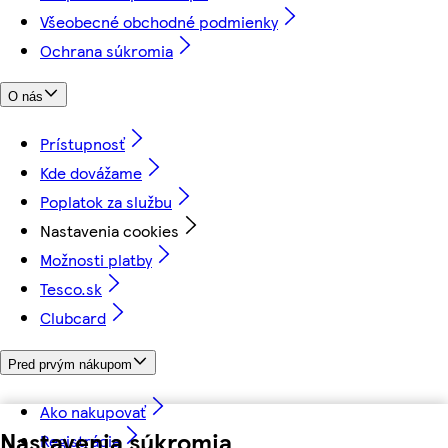
Všeobecné obchodné podmienky
Ochrana súkromia
O nás
Prístupnosť
Kde dovážame
Poplatok za službu
Nastavenia cookies
Možnosti platby
Tesco.sk
Clubcard
Pred prvým nákupom
Ako nakupovať
Nastavenia súkromia
Registrácia