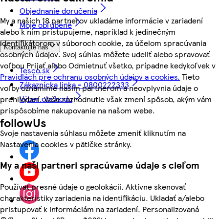
Objednanie doručenia
My a našich 18 partnerov ukladáme informácie v zariadení
Moje obľúbené
alebo k nim pristupujeme, napríklad k jedinečným
identifikátorom v súboroch cookie, za účelom spracúvania
Kontaktujte nás
osobných údajov. Svoj súhlas môžete udeliť alebo spravovať
voľbou Prijať alebo Odmietnuť všetko, prípadne kedykoľvek v
Tesco.sk
Pravidlách pre ochranu osobných údajov a cookies.
Tieto
Zákaznícka linka - 0800222333
voľby oznámime našim partnerom a neovplyvnia údaje o
Výber obchodu
prehliadaní. Vaše rozhodnutie však zmení spôsob, akým vám
prispôsobíme nakupovanie na našom webe.
followUs
Svoje nastavenia súhlasu môžete zmeniť kliknutím na
Nastavenia cookies v pätičke stránky.
My a naši partneri spracúvame údaje s cieľom
Používať presné údaje o geolokácii. Aktívne skenovať
charakteristiky zariadenia na identifikáciu. Ukladať a/alebo
pristupovať k informáciám na zariadení. Personalizovaná