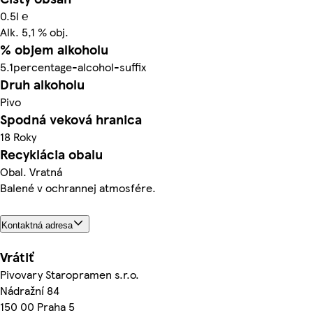
0.5l ℮
Alk. 5,1 % obj.
% objem alkoholu
5.1percentage-alcohol-suffix
Druh alkoholu
Pivo
Spodná veková hranica
18 Roky
Recyklácia obalu
Obal. Vratná
Balené v ochrannej atmosfére.
Kontaktná adresa
Vrátiť
Pivovary Staropramen s.r.o.
Nádražní 84
150 00 Praha 5