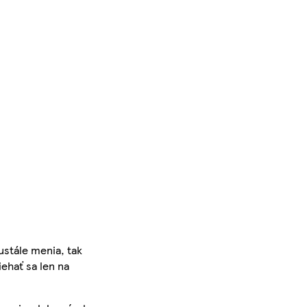
ustále menia, tak
iehať sa len na