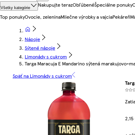
Nakupujte teraz
Obľúbené
Špeciálne ponuky
O
Všetky kategórie
Top ponuky
Ovocie, zelenina
Mliečne výrobky a vajcia
Pekáreň
Mä
Nápoje
Sýtené nápoje
Limonády s cukrom
Targa Maracuja E Mandarino sýtená marakujovo-ma
Späť na Limonády s cukrom
Targ
Zati
2,15