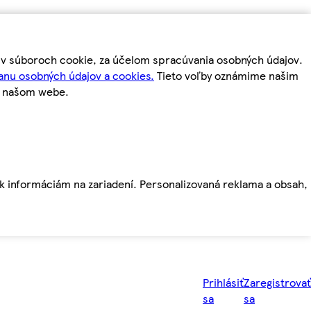
m v súboroch cookie, za účelom spracúvania osobných údajov.
anu osobných údajov a cookies.
Tieto voľby oznámime našim
a našom webe.
ť k informáciám na zariadení. Personalizovaná reklama a obsah,
Prihlásiť
Zaregistrovať
sa
sa