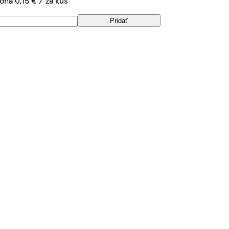
loha 0,15 € / za kus
Pridať