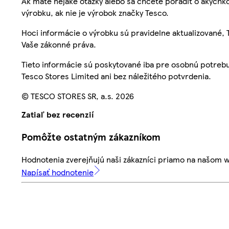
Ak máte nejaké otázky alebo sa chcete poradiť o akýchko
výrobku, ak nie je výrobok značky Tesco.
Hoci informácie o výrobku sú pravidelne aktualizované
Vaše zákonné práva.
Tieto informácie sú poskytované iba pre osobnú potre
Tesco Stores Limited ani bez náležitého potvrdenia.
© TESCO STORES SR, a.s. 2026
Zatiaľ bez recenzií
Pomôžte ostatným zákazníkom
Hodnotenia zverejňujú naši zákazníci priamo na našom 
Napísať hodnotenie