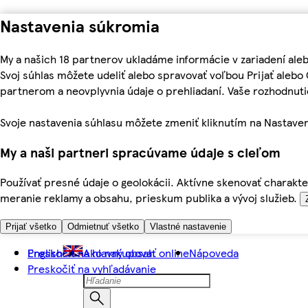
Nastavenia súkromia
My a našich 18 partnerov ukladáme informácie v zariadení ale
Svoj súhlas môžete udeliť alebo spravovať voľbou Prijať aleb
partnerom a neovplyvnia údaje o prehliadaní. Vaše rozhodnu
Svoje nastavenia súhlasu môžete zmeniť kliknutím na Nastaven
My a naši partneri spracúvame údaje s cieľom
Používať presné údaje o geolokácii. Aktívne skenovať charakter
meranie reklamy a obsahu, prieskum publika a vývoj služieb.
Prijať všetko
Odmietnuť všetko
Vlastné nastavenie
Preskočiť na hlavný obsah
English
Ako nakupovať online
Nápoveda
Preskočiť na vyhľadávanie