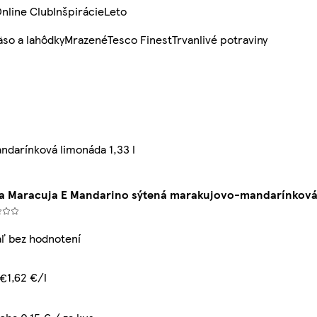
nline Club
Inšpirácie
Leto
so a lahôdky
Mrazené
Tesco Finest
Trvanlivé potraviny
ndarínková limonáda 1,33 l
a Maracuja E Mandarino sýtená marakujovo-mandarínková 
aľ bez hodnotení
1,62 €/l
 €