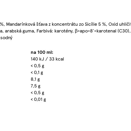
, Mandarínková šťava z koncentrátu zo Sicílie 5 %, Oxid uhličit
va, arabská guma, Farbivá: karotény, β-apo-8'-karotenal (C30),
 sodný
na 100 ml:
140 kJ / 33 kcal
< 0,5 g
< 0,1 g
8,1 g
7,5 g
< 0,5 g
< 0,01 g