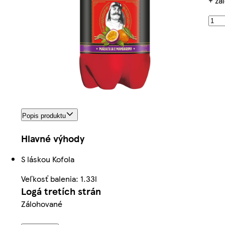
+ zá
Popis produktu
Hlavné výhody
S láskou Kofola
Veľkosť balenia: 1.33l
Logá tretích strán
Zálohované