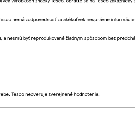
ľvek výrobkoch značky Tesco, obráťte sa na Tesco zákaznícky 
, Tesco nemá zodpovednosť za akékoľvek nesprávne informácie
bu, a nesmú byť reprodukované žiadnym spôsobom bez predch
webe. Tesco neoveruje zverejnené hodnotenia.