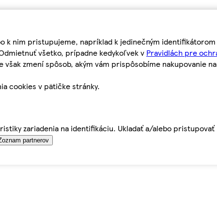
bo k nim pristupujeme, napríklad k jedinečným identifikátoro
o Odmietnuť všetko, prípadne kedykoľvek v
Pravidlách pre ochr
tie však zmení spôsob, akým vám prispôsobíme nakupovanie n
ia cookies v pätičke stránky.
istiky zariadenia na identifikáciu. Ukladať a/alebo pristupova
Zoznam partnerov