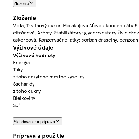
Zloženie
Zloženie
Voda, Trstinový cukor, Marakujová šťava z koncentrátu 5 %
citrónová, Arómy, Stabilizátory: glycerolestery živíc dre
askorbová, Konzervačné látky: sorban draselný, benzoan
Výživové údaje
Výživové hodnoty
Energia
Tuky
z toho nasýtené mastné kyseliny
Sacharidy
z toho cukry
Bielkoviny
Soľ
Skladovanie a príprava
Príprava a použitie