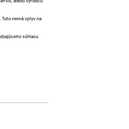
servis, alebo výrobcu
. Toto nemá vplyv na
ádzajúceho súhlasu