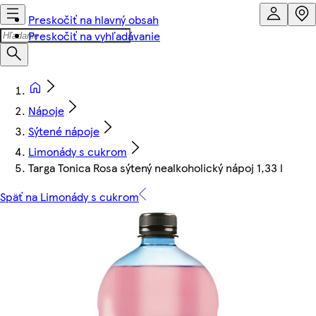
Preskočiť na hlavný obsah
Preskočiť na vyhľadávanie
Nápoje
Sýtené nápoje
Limonády s cukrom
Targa Tonica Rosa sýtený nealkoholický nápoj 1,33 l
Späť na Limonády s cukrom