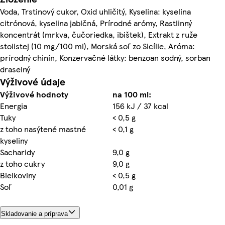
Voda, Trstinový cukor, Oxid uhličitý, Kyselina: kyselina
citrónová, kyselina jablčná, Prírodné arómy, Rastlinný
koncentrát (mrkva, čučoriedka, ibištek), Extrakt z ruže
stolistej (10 mg/100 ml), Morská soľ zo Sicílie, Aróma:
prírodný chinín, Konzervačné látky: benzoan sodný, sorban
draselný
Výživové údaje
Výživové hodnoty
na 100 ml:
Energia
156 kJ / 37 kcal
Tuky
< 0,5 g
z toho nasýtené mastné
< 0,1 g
kyseliny
Sacharidy
9,0 g
z toho cukry
9,0 g
Bielkoviny
< 0,5 g
Soľ
0,01 g
Skladovanie a príprava