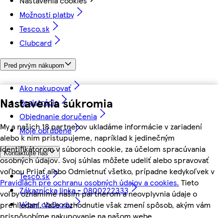
Nastavenia cookies
Možnosti platby
Tesco.sk
Clubcard
Pred prvým nákupom
Ako nakupovať
Nastavenia súkromia
Registrácia
Objednanie doručenia
My a našich 18 partnerov ukladáme informácie v zariadení
Moje obľúbené
alebo k nim pristupujeme, napríklad k jedinečným
identifikátorom v súboroch cookie, za účelom spracúvania
Kontaktujte nás
osobných údajov. Svoj súhlas môžete udeliť alebo spravovať
voľbou Prijať alebo Odmietnuť všetko, prípadne kedykoľvek v
Tesco.sk
Pravidlách pre ochranu osobných údajov a cookies.
Tieto
Zákaznícka linka - 0800222333
voľby oznámime našim partnerom a neovplyvnia údaje o
Výber obchodu
prehliadaní. Vaše rozhodnutie však zmení spôsob, akým vám
prispôsobíme nakupovanie na našom webe.