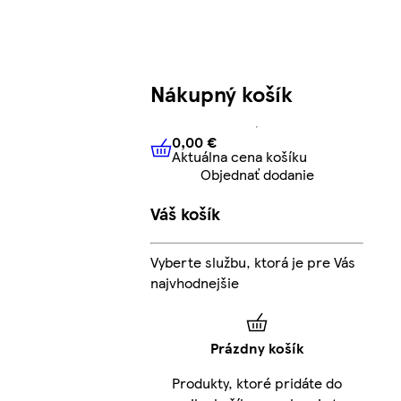
Nákupný košík
0,00 €
Aktuálna cena košíku
0,00 €
Aktuálna cena košíku
Objednať dodanie
Váš košík
Vyberte službu, ktorá je pre Vás
najvhodnejšie
Prázdny košík
Produkty, ktoré pridáte do