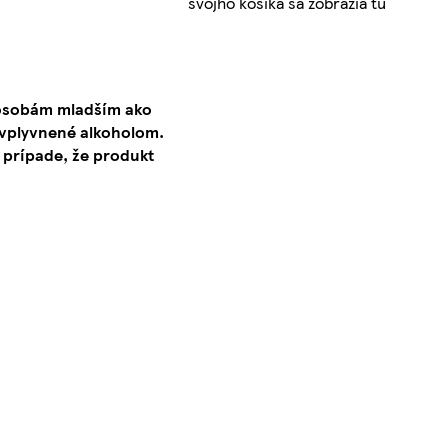
svojho košíka sa zobrazia tu
 osobám mladším ako
ovplyvnené alkoholom.
 prípade, že produkt