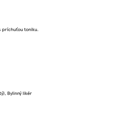
s príchuťou toniku.
), Bylinný likér