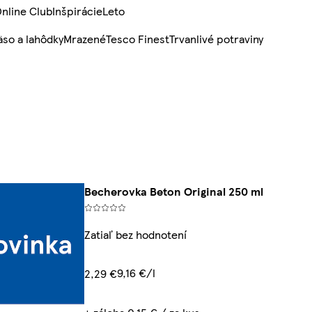
nline Club
Inšpirácie
Leto
so a lahôdky
Mrazené
Tesco Finest
Trvanlivé potraviny
Becherovka Beton Original 250 ml
Zatiaľ bez hodnotení
9,16 €/l
2,29 €