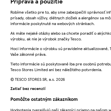
Príprava a použitie
Robíme všetko pre to, aby sme zabezpečili správnosť inf
prísady, obsah výživy, diétnych zložiek a alergénov sa mô
informácie poskytnuté na webových stránkach.
Ak máte nejaké otázky alebo sa chcete poradiť o akýchko
výrobku, ak nie je výrobok značky Tesco.
Hoci informácie o výrobku sú pravidelne aktualizované
Vaše zákonné práva.
Tieto informácie sú poskytované iba pre osobnú potre
Tesco Stores Limited ani bez náležitého potvrdenia.
© TESCO STORES SR, a.s. 2026
Zatiaľ bez recenzií
Pomôžte ostatným zákazníkom
Hodnotenia zverejňujú naši zákazníci priamo na našom 