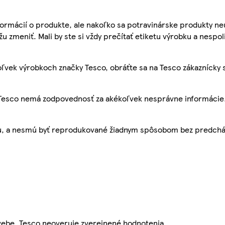
ormácií o produkte, ale nakoľko sa potravinárske produkty ne
žu zmeniť. Mali by ste si vždy prečítať etiketu výrobku a nespol
ľvek výrobkoch značky Tesco, obráťte sa na Tesco zákaznícky 
, Tesco nemá zodpovednosť za akékoľvek nesprávne informácie
bu, a nesmú byť reprodukované žiadnym spôsobom bez predch
webe. Tesco neoveruje zverejnené hodnotenia.