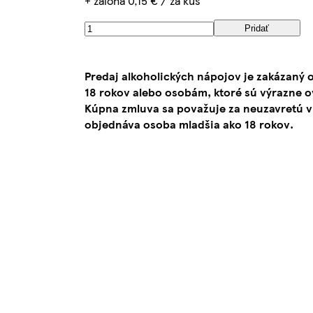
+ záloha 0,15 € / za kus
Pridať
Predaj alkoholických nápojov je zakázaný
18 rokov alebo osobám, ktoré sú výrazne 
Kúpna zmluva sa považuje za neuzavretú v
objednáva osoba mladšia ako 18 rokov.