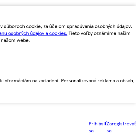
m v súboroch cookie, za účelom spracúvania osobných údajov.
anu osobných údajov a cookies.
Tieto voľby oznámime našim
a našom webe.
ť k informáciám na zariadení. Personalizovaná reklama a obsah,
Prihlásiť
Zaregistrovať
sa
sa