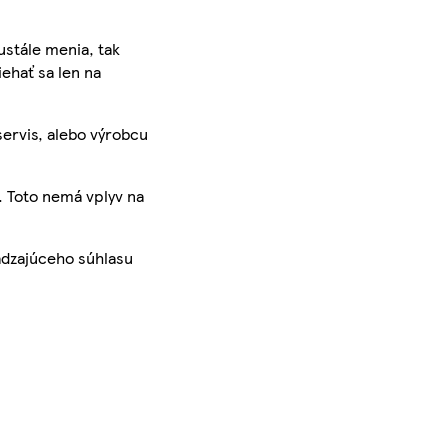
ustále menia, tak
iehať sa len na
servis, alebo výrobcu
. Toto nemá vplyv na
ádzajúceho súhlasu