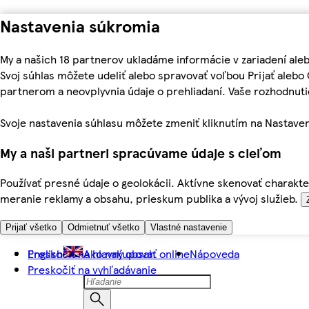
Nastavenia súkromia
My a našich 18 partnerov ukladáme informácie v zariadení ale
Svoj súhlas môžete udeliť alebo spravovať voľbou Prijať aleb
partnerom a neovplyvnia údaje o prehliadaní. Vaše rozhodnu
Svoje nastavenia súhlasu môžete zmeniť kliknutím na Nastaven
My a naši partneri spracúvame údaje s cieľom
Používať presné údaje o geolokácii. Aktívne skenovať charakter
meranie reklamy a obsahu, prieskum publika a vývoj služieb.
Prijať všetko
Odmietnuť všetko
Vlastné nastavenie
Preskočiť na hlavný obsah
English
Ako nakupovať online
Nápoveda
Preskočiť na vyhľadávanie