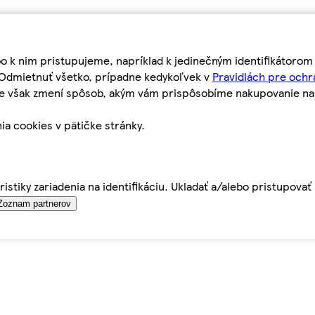
bo k nim pristupujeme, napríklad k jedinečným identifikátoro
o Odmietnuť všetko, prípadne kedykoľvek v
Pravidlách pre ochr
tie však zmení spôsob, akým vám prispôsobíme nakupovanie n
ia cookies v pätičke stránky.
istiky zariadenia na identifikáciu. Ukladať a/alebo pristupova
Zoznam partnerov