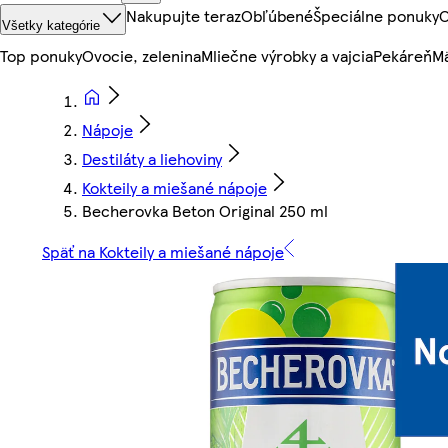
Nakupujte teraz
Obľúbené
Špeciálne ponuky
O
Všetky kategórie
Top ponuky
Ovocie, zelenina
Mliečne výrobky a vajcia
Pekáreň
Mä
Nápoje
Destiláty a liehoviny
Kokteily a miešané nápoje
Becherovka Beton Original 250 ml
Späť na Kokteily a miešané nápoje