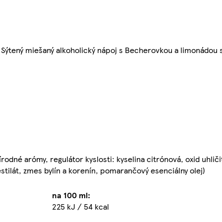
 Sýtený miešaný alkoholický nápoj s Becherovkou a limonádou 
dné arómy, regulátor kyslosti: kyselina citrónová, oxid uhličitý
estilát, zmes bylín a korenín, pomarančový esenciálny olej)
na 100 ml:
225 kJ / 54 kcal