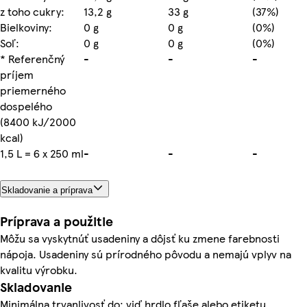
z toho cukry:
13,2 g
33 g
(37%)
Bielkoviny:
0 g
0 g
(0%)
Soľ:
0 g
0 g
(0%)
* Referenčný
-
-
-
príjem
priemerného
dospelého
(8400 kJ/2000
kcal)
1,5 L = 6 x 250 ml
-
-
-
Skladovanie a príprava
Príprava a použitie
Môžu sa vyskytnúť usadeniny a dôjsť ku zmene farebnosti
nápoja. Usadeniny sú prírodného pôvodu a nemajú vplyv na
kvalitu výrobku.
Skladovanie
Minimálna trvanlivosť do: viď hrdlo fľaše alebo etiketu.