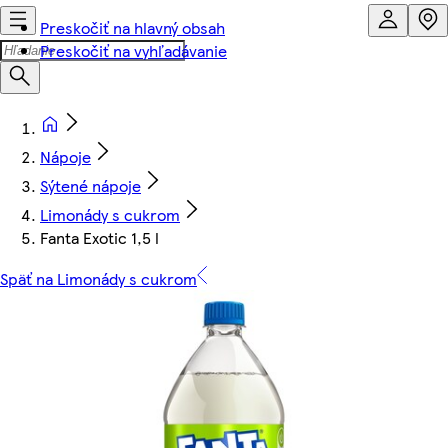
Preskočiť na hlavný obsah
Preskočiť na vyhľadávanie
Nápoje
Sýtené nápoje
Limonády s cukrom
Fanta Exotic 1,5 l
Späť na Limonády s cukrom