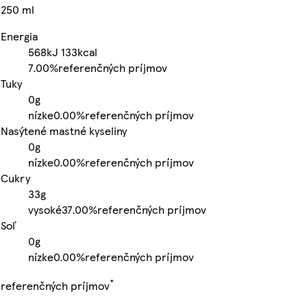
250 ml
Energia
568kJ
133kcal
7.00%
referenčných príjmov
Tuky
0g
nízke
0.00%
referenčných príjmov
Nasýtené mastné kyseliny
0g
nízke
0.00%
referenčných príjmov
Cukry
33g
vysoké
37.00%
referenčných príjmov
Soľ
0g
nízke
0.00%
referenčných príjmov
*
referenčných príjmov