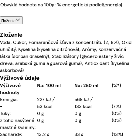
Obvyklá hodnota na 100g: % energetický podiel{energia}
Zloženie
Zloženie
Voda, Cukor, Pomarančová šťava z koncentrátu (2, 8%), Oxid
uhličitý, Kyselina (kyselina citrónová), Arómy, Konzervačná
látka (sorban draselný), Stabilizátory (glycerolestery živíc
dreva, arabská guma a guarová guma), Antioxidant (kyselina
askorbová)
Výživové údaje
Výživové
Na: 100 ml
Na: 250 ml
(%*)
hodnoty
Energia:
227 kJ /
568 kJ /
-
53 kcal
133 kcal
(7%)
Tuky:
0 g
0 g
(0%)
z toho nasýtené
0 g
0 g
(0%)
mastné kyseliny:
Sacharidy:
13,2 g
33 g
(13%)