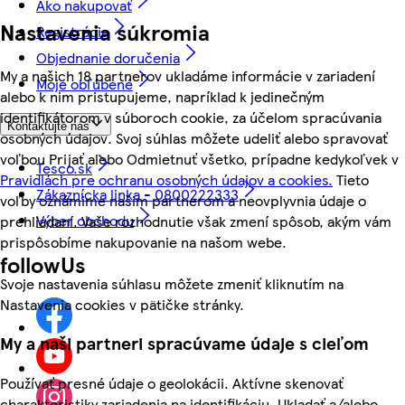
Ako nakupovať
Nastavenia súkromia
Registrácia
Objednanie doručenia
My a našich 18 partnerov ukladáme informácie v zariadení
Moje obľúbené
alebo k nim pristupujeme, napríklad k jedinečným
identifikátorom v súboroch cookie, za účelom spracúvania
Kontaktujte nás
osobných údajov. Svoj súhlas môžete udeliť alebo spravovať
voľbou Prijať alebo Odmietnuť všetko, prípadne kedykoľvek v
Tesco.sk
Pravidlách pre ochranu osobných údajov a cookies.
Tieto
Zákaznícka linka - 0800222333
voľby oznámime našim partnerom a neovplyvnia údaje o
Výber obchodu
prehliadaní. Vaše rozhodnutie však zmení spôsob, akým vám
prispôsobíme nakupovanie na našom webe.
followUs
Svoje nastavenia súhlasu môžete zmeniť kliknutím na
Nastavenia cookies v pätičke stránky.
My a naši partneri spracúvame údaje s cieľom
Používať presné údaje o geolokácii. Aktívne skenovať
charakteristiky zariadenia na identifikáciu. Ukladať a/alebo