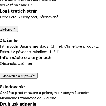
Veľkosť balenia: 0.5l
Logá tretích strán
Food Safe, Zelený bod, Zálohované
Zloženie
Zloženie
Pitná voda,
Jačmenné slady
, Chmeľ, Chmeľové produkty,
Extrakt v pôvodnej mladine: 11, 2 %
Informácie o alergénoch
Obsahuje: Jačmeň
Skladovanie a príprava
Skladovanie
Chráňte pred mrazom a priamym slnečným žiarením.
Minimálna trvanlivosť do: viď dno.
Druh uskladnenia