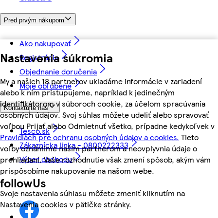
Pred prvým nákupom
Ako nakupovať
Nastavenia súkromia
Registrácia
Objednanie doručenia
My a našich 18 partnerov ukladáme informácie v zariadení
Moje obľúbené
alebo k nim pristupujeme, napríklad k jedinečným
identifikátorom v súboroch cookie, za účelom spracúvania
Kontaktujte nás
osobných údajov. Svoj súhlas môžete udeliť alebo spravovať
voľbou Prijať alebo Odmietnuť všetko, prípadne kedykoľvek v
Tesco.sk
Pravidlách pre ochranu osobných údajov a cookies.
Tieto
Zákaznícka linka - 0800222333
voľby oznámime našim partnerom a neovplyvnia údaje o
Výber obchodu
prehliadaní. Vaše rozhodnutie však zmení spôsob, akým vám
prispôsobíme nakupovanie na našom webe.
followUs
Svoje nastavenia súhlasu môžete zmeniť kliknutím na
Nastavenia cookies v pätičke stránky.