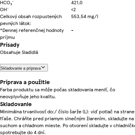
HCO₃⁻
421,0
OH⁻
<2
Celkový obsah rozpustených
553,54 mg/l
pevných látok:
*Dennej referenčnej hodnoty
-
príjmu
Prísady
Obsahuje Sladidlá
Skladovanie a príprava
Príprava a použitie
Farba produktu sa môže počas skladovania meniť, čo
neovplyvňuje jeho kvalitu.
Skladovanie
Minimálna trvanlivosť do:/ číslo šarže (L): viď potlač na strane
fľaše. Chráňte pred priamym slnečným žiarením, skladujte na
suchom a chladnom mieste. Po otvorení skladujte v chladničk
spotrebujte do 4 dní.