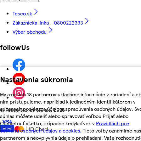
Tesco.sk
Zákaznícka linka - 0800222333
Výber obchodu
followUs
Nastavenia súkromia
My a našich 18 partnerov ukladáme informácie v zariadení aleb
nim pristupujeme, napríklad k jedinečným identifikátorom v
súboroch cookie, za účelom spracúvania osobných údajov. Sv
©
Tesco Stores SR, a.s. 2026
súhlas môžete udeliť alebo spravovať voľbou Prijať alebo
Odmietnuť všetko, prípadne kedykoľvek v
Pravidlách pre
ochranu osobných údajov a cookies.
Tieto voľby oznámime na
partnerom a neovplyvnia údaje o prehliadaní. Vaše rozhodnuti