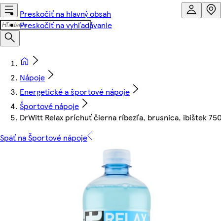
Preskočiť na hlavný obsah
Preskočiť na vyhľadávanie
Nápoje
Energetické a športové nápoje
Športové nápoje
DrWitt Relax príchuť čierna ríbezľa, brusnica, ibištek 75
Späť na Športové nápoje