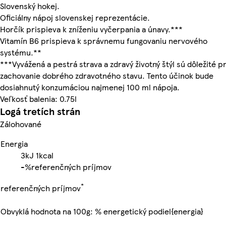
Slovenský hokej.
Oficiálny nápoj slovenskej reprezentácie.
Horčík prispieva k zníženiu vyčerpania a únavy.***
Vitamín B6 prispieva k správnemu fungovaniu nervového
systému.**
***Vyvážená a pestrá strava a zdravý životný štýl sú dôležité p
zachovanie dobrého zdravotného stavu. Tento účinok bude
dosiahnutý konzumáciou najmenej 100 ml nápoja.
Veľkosť balenia: 0.75l
Logá tretích strán
Zálohované
Energia
3kJ
1kcal
-%
referenčných príjmov
*
referenčných príjmov
Obvyklá hodnota na 100g: % energetický podiel{energia}