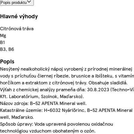
Popis produktu
Hlavné výhody
Citrónová tráva
Mg
B1
B3, B6
Popis
Nesýtený nealkoholický nápoj vyrobený z prírodnej minerálnej
vody s príchuťou čiernej ríbezle, brusnice a ibišteku, s vitamí
horčíkom a extraktom z citrónovej trávy. Obsahuje sladidlá.
Výťah z chemickej analýzy prameňa dňa: 30.8.2023 (Techno-Ví
Kft. Laboratórium, Szolnok, Maďarsko).
Názov zdroja: B-52 APENTA Mineral well.
Katastrálne územie: H-6032 Nyárlőrinc, B-52 APENTA Mineral
well, Maďarsko.
Spôsob úpravy: Voda upravená povolenou oxidačnou
technológiou vzduchom obohateným o ozón.