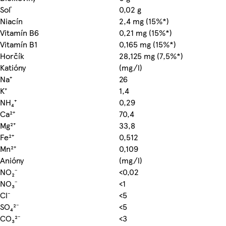
Soľ
0,02 g
Niacín
2,4 mg (15%*)
Vitamín B6
0,21 mg (15%*)
Vitamín B1
0,165 mg (15%*)
Horčík
28,125 mg (7,5%*)
Katióny
(mg/l)
Na⁺
26
K⁺
1,4
NH₄⁺
0,29
Ca²⁺
70,4
Mg²⁺
33,8
Fe²⁺
0,512
Mn²⁺
0,109
Anióny
(mg/l)
NO₂⁻
<0,02
NO₃⁻
<1
Cl⁻
<5
SO₄²⁻
<5
CO₃²⁻
<3