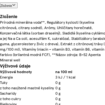
Zloženie
Zloženie
Prírodná minerálna voda**, Regulátory kyslosti (kyselina
citrónová, citrany sodné), Arómy, Uhličitany horečnaté,
Konzervačná látka (sorban draselný), Sladidlá (kyselina cyklám
a jej Na a Ca soli, acesulfám K, sukralóza), Stabilizátory (arabs
guma, glycerolestery živíc z dreva), Extrakt z citrónovej trávy 
mg/100 ml), Vitamíny (niacín - vitamín B3, vitamín B6, vitamín
farbivo (brilantná modrá FCF), **Názov zdroja: B-52 Apenta
Mineral well
Výživové údaje
Výživové hodnoty
na 100 ml
Energia
3 kJ / 1 kcal
Tuky
0 g
z toho nasýtené mastné kyseliny
0 g
Sacharidy
0 g
z toho cukry
0 g
Bielkoviny
0 g