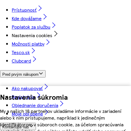
Prístupnosť
Kde dovážame
Poplatok za službu
Nastavenia cookies
Možnosti platby
Tesco.sk
Clubcard
Pred prvým nákupom
Ako nakupovať
Nastavenia súkromia
Registrácia
Objednanie doručenia
My a našich 18 partnerov ukladáme informácie v zariadení
Moje obľúbené
alebo k nim pristupujeme, napríklad k jedinečným
identifikátorom v súboroch cookie, za účelom spracúvania
Kontaktujte nás