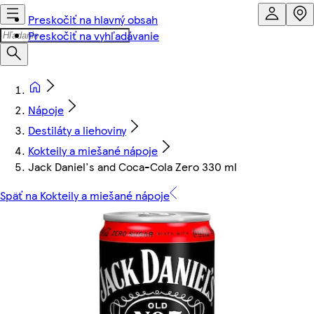
Preskočiť na hlavný obsah
Preskočiť na vyhľadávanie
Nápoje
Destiláty a liehoviny
Kokteily a miešané nápoje
Jack Daniel's and Coca-Cola Zero 330 ml
Späť na Kokteily a miešané nápoje