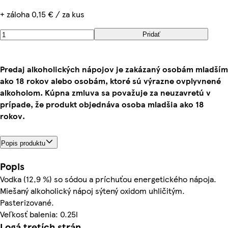
+ záloha 0,15 € / za kus
Pridať
Predaj alkoholických nápojov je zakázaný osobám mladším
ako 18 rokov alebo osobám, ktoré sú výrazne ovplyvnené
alkoholom. Kúpna zmluva sa považuje za neuzavretú v
prípade, že produkt objednáva osoba mladšia ako 18
rokov.
Popis produktu
Popis
Vodka (12,9 %) so sódou a príchuťou energetického nápoja.
Miešaný alkoholický nápoj sýtený oxidom uhličitým.
Pasterizované.
Veľkosť balenia: 0.25l
Logá tretích strán