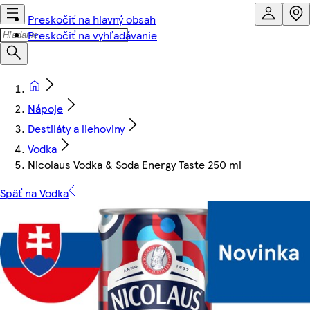
Preskočiť na hlavný obsah
Preskočiť na vyhľadávanie
Nápoje
Destiláty a liehoviny
Vodka
Nicolaus Vodka & Soda Energy Taste 250 ml
Späť na Vodka