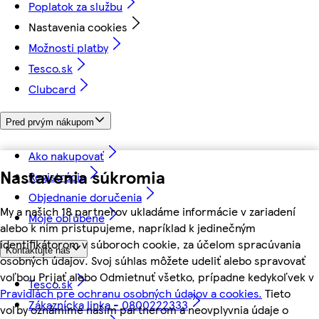
Poplatok za službu
Nastavenia cookies
Možnosti platby
Tesco.sk
Clubcard
Pred prvým nákupom
Ako nakupovať
Nastavenia súkromia
Registrácia
Objednanie doručenia
My a našich 18 partnerov ukladáme informácie v zariadení
Moje obľúbené
alebo k nim pristupujeme, napríklad k jedinečným
identifikátorom v súboroch cookie, za účelom spracúvania
Kontaktujte nás
osobných údajov. Svoj súhlas môžete udeliť alebo spravovať
voľbou Prijať alebo Odmietnuť všetko, prípadne kedykoľvek v
Tesco.sk
Pravidlách pre ochranu osobných údajov a cookies.
Tieto
Zákaznícka linka - 0800222333
voľby oznámime našim partnerom a neovplyvnia údaje o