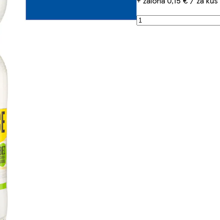
+ záloha 0,15 € / za kus