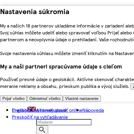
Nastavenia súkromia
My a našich 18 partnerov ukladáme informácie v zariadení ale
Svoj súhlas môžete udeliť alebo spravovať voľbou Prijať aleb
partnerom a neovplyvnia údaje o prehliadaní. Vaše rozhodnu
Svoje nastavenia súhlasu môžete zmeniť kliknutím na Nastaven
My a naši partneri spracúvame údaje s cieľom
Používať presné údaje o geolokácii. Aktívne skenovať charakter
meranie reklamy a obsahu, prieskum publika a vývoj služieb.
Prijať všetko
Odmietnuť všetko
Vlastné nastavenie
Preskočiť na hlavný obsah
English
Ako nakupovať online
Nápoveda
Preskočiť na vyhľadávanie