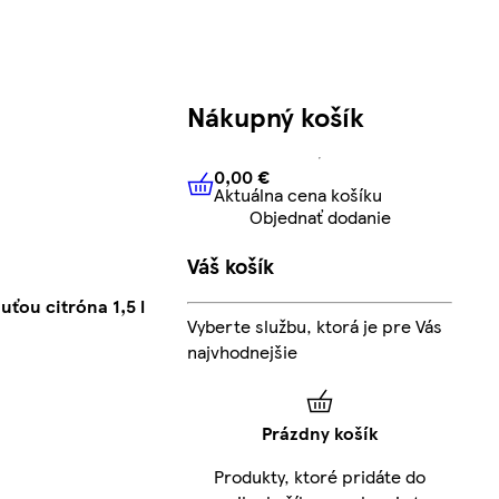
Nákupný košík
0,00 €
Aktuálna cena košíku
0,00 €
Aktuálna cena košíku
Objednať dodanie
Váš košík
uťou citróna 1,5 l
Vyberte službu, ktorá je pre Vás
najvhodnejšie
Prázdny košík
Produkty, ktoré pridáte do