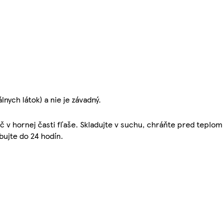
ych látok) a nie je závadný.
lač v hornej časti fľaše. Skladujte v suchu, chráňte pred tepl
bujte do 24 hodín.