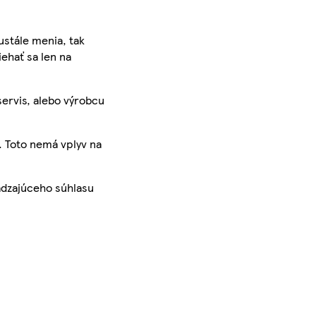
ustále menia, tak
iehať sa len na
servis, alebo výrobcu
. Toto nemá vplyv na
ádzajúceho súhlasu