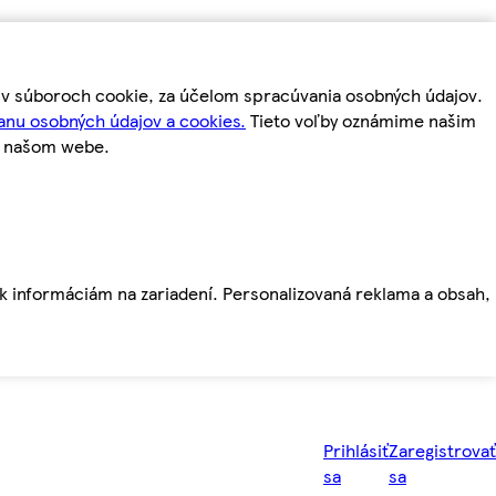
m v súboroch cookie, za účelom spracúvania osobných údajov.
anu osobných údajov a cookies.
Tieto voľby oznámime našim
a našom webe.
ť k informáciám na zariadení. Personalizovaná reklama a obsah,
Prihlásiť
Zaregistrovať
sa
sa