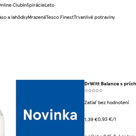
nline Club
Inšpirácie
Leto
so a lahôdky
Mrazené
Tesco Finest
Trvanlivé potraviny
DrWitt Balance s prích
Zatiaľ bez hodnotení
0,93 €/l
1,39 €