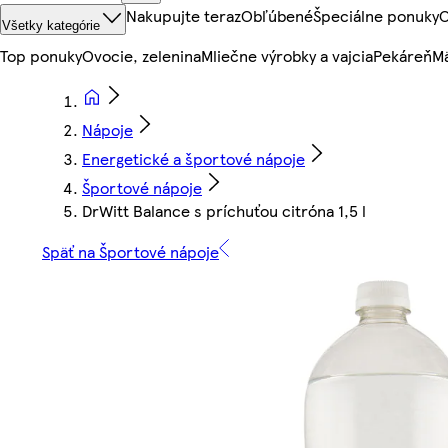
Nakupujte teraz
Obľúbené
Špeciálne ponuky
O
Všetky kategórie
Top ponuky
Ovocie, zelenina
Mliečne výrobky a vajcia
Pekáreň
Mä
Nápoje
Energetické a športové nápoje
Športové nápoje
DrWitt Balance s príchuťou citróna 1,5 l
Späť na Športové nápoje