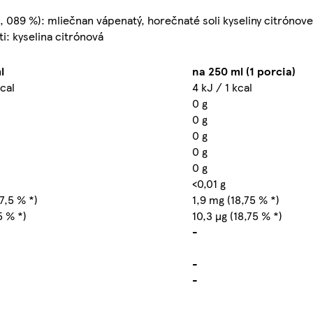
, 089 %): mliečnan vápenatý, horečnaté soli kyseliny citrónove
i: kyselina citrónová
l
na 250 ml (1 porcia)
kcal
4 kJ / 1 kcal
0 g
0 g
0 g
0 g
0 g
<0,01 g
7,5 % *)
1,9 mg (18,75 % *)
5 % *)
10,3 µg (18,75 % *)
-
-
-