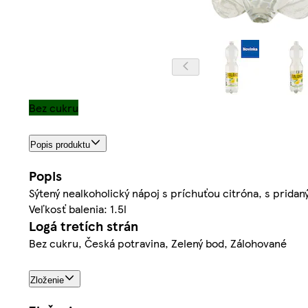
Bez cukru
Popis produktu
Popis
Sýtený nealkoholický nápoj s príchuťou citróna, s prida
Veľkosť balenia: 1.5l
Logá tretích strán
Bez cukru, Česká potravina, Zelený bod, Zálohované
Zloženie