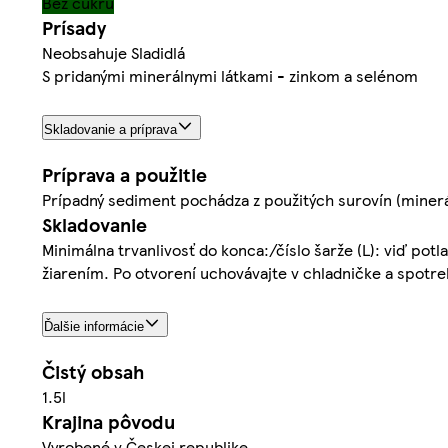
Bez cukru
Prísady
Neobsahuje Sladidlá
S pridanými minerálnymi látkami - zinkom a selénom
Skladovanie a príprava
Príprava a použitie
Prípadný sediment pochádza z použitých surovín (mineráln
Skladovanie
Minimálna trvanlivosť do konca:/číslo šarže (L): viď pot
žiarením. Po otvorení uchovávajte v chladničke a spotre
Ďalšie informácie
Čistý obsah
1.5l
Krajina pôvodu
Vyrobené v Českej republike