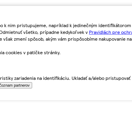
bo k nim pristupujeme, napríklad k jedinečným identifikátoro
o Odmietnuť všetko, prípadne kedykoľvek v
Pravidlách pre ochr
tie však zmení spôsob, akým vám prispôsobíme nakupovanie n
ia cookies v pätičke stránky.
istiky zariadenia na identifikáciu. Ukladať a/alebo pristupova
Zoznam partnerov