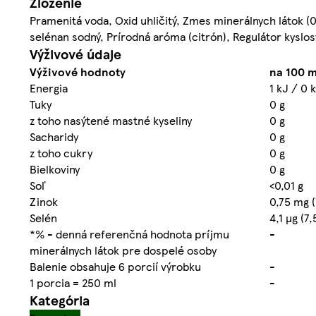
Zloženie
Pramenitá voda, Oxid uhličitý, Zmes minerálnych látok (0
selénan sodný, Prírodná aróma (citrón), Regulátor kyslost
Výživové údaje
Výživové hodnoty
na 100 m
Energia
1 kJ / 0 
Tuky
0 g
z toho nasýtené mastné kyseliny
0 g
Sacharidy
0 g
z toho cukry
0 g
Bielkoviny
0 g
Soľ
<0,01 g
Zinok
0,75 mg (
Selén
4,1 µg (7,
*% - denná referenčná hodnota príjmu
-
minerálnych látok pre dospelé osoby
Balenie obsahuje 6 porcií výrobku
-
1 porcia = 250 ml
-
Kategória