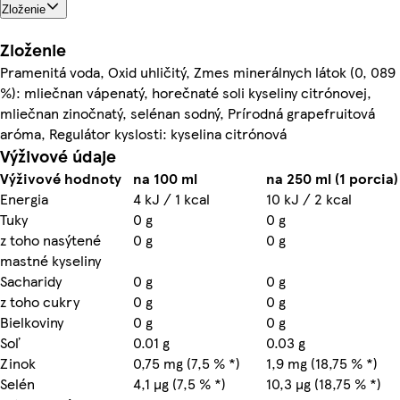
Zloženie
Zloženie
Pramenitá voda, Oxid uhličitý, Zmes minerálnych látok (0, 089
%): mliečnan vápenatý, horečnaté soli kyseliny citrónovej,
mliečnan zinočnatý, selénan sodný, Prírodná grapefruitová
aróma, Regulátor kyslosti: kyselina citrónová
Výživové údaje
Výživové hodnoty
na 100 ml
na 250 ml (1 porcia)
Energia
4 kJ / 1 kcal
10 kJ / 2 kcal
Tuky
0 g
0 g
z toho nasýtené
0 g
0 g
mastné kyseliny
Sacharidy
0 g
0 g
z toho cukry
0 g
0 g
Bielkoviny
0 g
0 g
Soľ
0.01 g
0.03 g
Zinok
0,75 mg (7,5 % *)
1,9 mg (18,75 % *)
Selén
4,1 µg (7,5 % *)
10,3 µg (18,75 % *)