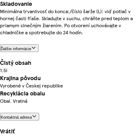
Skladovanie
Minimálna trvanlivosť do konca:/číslo šarže (L): viď potlač v
hornej časti fľaše. Skladujte v suchu, chráňte pred teplom a
priamym slnečným žiarením. Po otvorení uchovávajte v
chladničke a spotrebujte do 24 hodín.
Ďalšie informácie
Čistý obsah
1.5l
Krajina pôvodu
Vyrobené v Českej republike
Recyklácia obalu
Obal. Vratná
Kontaktná adresa
Vrátiť