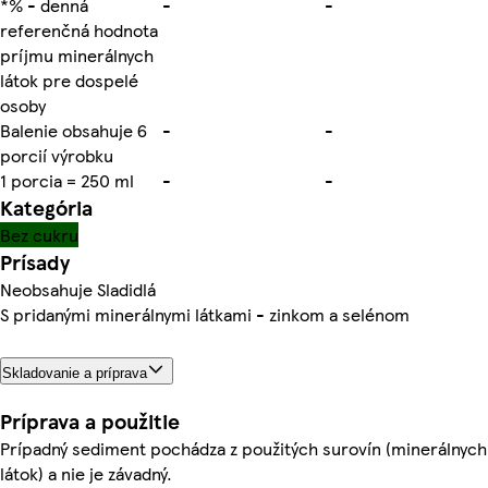
*% - denná
-
-
referenčná hodnota
príjmu minerálnych
látok pre dospelé
osoby
Balenie obsahuje 6
-
-
porcií výrobku
1 porcia = 250 ml
-
-
Kategória
Bez cukru
Prísady
Neobsahuje Sladidlá
S pridanými minerálnymi látkami - zinkom a selénom
Skladovanie a príprava
Príprava a použitie
Prípadný sediment pochádza z použitých surovín (minerálnych
látok) a nie je závadný.