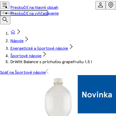
Preskočiť na hlavný obsah
Preskočiť na vyhľadávanie
Nápoje
Energetické a športové nápoje
Športové nápoje
DrWitt Balance s príchuťou grapefruitu 1,5 l
Späť na Športové nápoje