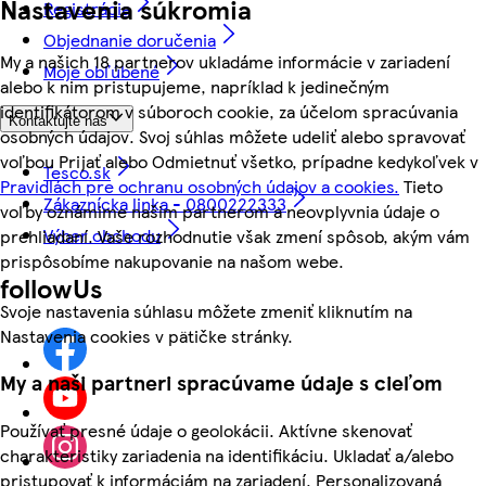
Nastavenia súkromia
Registrácia
Objednanie doručenia
My a našich 18 partnerov ukladáme informácie v zariadení
Moje obľúbené
alebo k nim pristupujeme, napríklad k jedinečným
identifikátorom v súboroch cookie, za účelom spracúvania
Kontaktujte nás
osobných údajov. Svoj súhlas môžete udeliť alebo spravovať
voľbou Prijať alebo Odmietnuť všetko, prípadne kedykoľvek v
Tesco.sk
Pravidlách pre ochranu osobných údajov a cookies.
Tieto
Zákaznícka linka - 0800222333
voľby oznámime našim partnerom a neovplyvnia údaje o
Výber obchodu
prehliadaní. Vaše rozhodnutie však zmení spôsob, akým vám
prispôsobíme nakupovanie na našom webe.
followUs
Svoje nastavenia súhlasu môžete zmeniť kliknutím na
Nastavenia cookies v pätičke stránky.
My a naši partneri spracúvame údaje s cieľom
Používať presné údaje o geolokácii. Aktívne skenovať
charakteristiky zariadenia na identifikáciu. Ukladať a/alebo
pristupovať k informáciám na zariadení. Personalizovaná