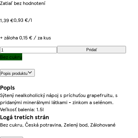
Zatiaľ bez hodnotení
0,93 €/l
1,39 €
+ záloha 0,15 € / za kus
Pridať
Bez cukru
Popis produktu
Popis
Sýtený nealkoholický nápoj s príchuťou grapefruitu, s
pridanými minerálnymi látkami - zinkom a selénom.
Veľkosť balenia: 1.5l
Logá tretích strán
Bez cukru, Česká potravina, Zelený bod, Zálohované