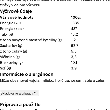
zložky v celom výrobku
Výživové údaje
Výživové hodnoty
100g:
Energia (kJ)
1835
Energia (kcal)
437
Tuky (g)
15,2
z toho nasýtené mastné kyseliny (g)
1,2
Sacharidy (g)
62,7
z toho cukry (g)
5,5
Vláknina (g)
3,8
Bielkoviny (g)
10,1
Soľ (g)
3,9
Informácie o alergénoch
Môže obsahovať vajcia, mlieko, horčicu, sezam, sóju a zeler.
Skladovanie a príprava
Príprava a použitie