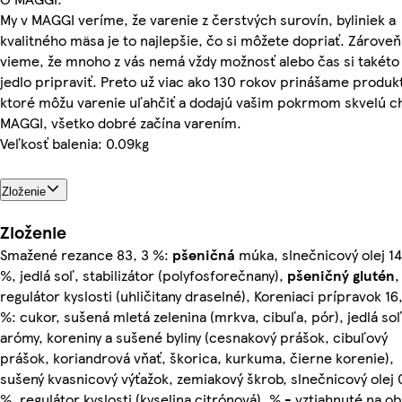
My v MAGGI veríme, že varenie z čerstvých surovín, byliniek a
kvalitného mäsa je to najlepšie, čo si môžete dopriať. Zároveň
vieme, že mnoho z vás nemá vždy možnosť alebo čas si takéto
jedlo pripraviť. Preto už viac ako 130 rokov prinášame produkt
ktoré môžu varenie uľahčiť a dodajú vašim pokrmom skvelú c
MAGGI, všetko dobré začína varením.
Veľkosť balenia: 0.09kg
Zloženie
Zloženie
Smažené rezance 83, 3 %:
pšeničná
múka, slnečnicový olej 14
%, jedlá soľ, stabilizátor (polyfosforečnany),
pšeničný
glutén
,
regulátor kyslosti (uhličitany draselné), Koreniaci prípravok 16,
%: cukor, sušená mletá zelenina (mrkva, cibuľa, pór), jedlá soľ
arómy, koreniny a sušené byliny (cesnakový prášok, cibuľový
prášok, koriandrová vňať, škorica, kurkuma, čierne korenie),
sušený kvasnicový výťažok, zemiakový škrob, slnečnicový olej 0
%, regulátor kyslosti (kyselina citrónová), % - vztiahnuté na o