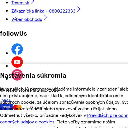
Tesco.sk
Zákaznícka linka - 0800222333
Výber obchodu
followUs
Nastavenia súkromia
My a našich 18 partnerov ukladáme informácie v zariadení aleb
©
Tesco Stores SR, a.s. 2026
nim pristupujeme, napríklad k jedinečným identifikátorom v
súboroch cookie, za účelom spracúvania osobných údajov. Sv
súhlas môžete udeliť alebo spravovať voľbou Prijať alebo
Odmietnuť všetko, prípadne kedykoľvek v
Pravidlách pre och
osobných údajov a cookies.
Tieto voľby oznámime našim