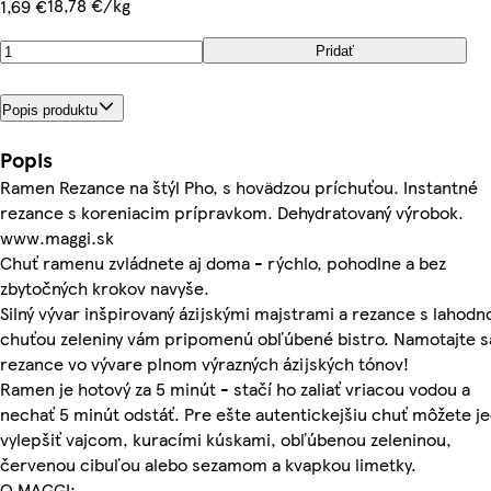
18,78 €/kg
1,69 €
Pridať
Popis produktu
Popis
Ramen Rezance na štýl Pho, s hovädzou príchuťou. Instantné
rezance s koreniacim prípravkom. Dehydratovaný výrobok.
www.maggi.sk
Chuť ramenu zvládnete aj doma - rýchlo, pohodlne a bez
zbytočných krokov navyše.
Silný vývar inšpirovaný ázijskými majstrami a rezance s lahodn
chuťou zeleniny vám pripomenú obľúbené bistro. Namotajte s
rezance vo vývare plnom výrazných ázijských tónov!
Ramen je hotový za 5 minút - stačí ho zaliať vriacou vodou a
nechať 5 minút odstáť. Pre ešte autentickejšiu chuť môžete je
vylepšiť vajcom, kuracími kúskami, obľúbenou zeleninou,
červenou cibuľou alebo sezamom a kvapkou limetky.
O MAGGI: