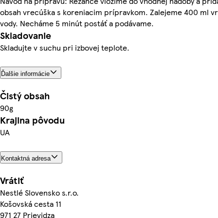
Návod na prípravu: Rezance vložíme do vhodnej nádoby a pri
obsah vrecúška s koreniacim prípravkom. Zalejeme 400 ml vr
vody. Necháme 5 minút postáť a podávame.
Skladovanie
Skladujte v suchu pri izbovej teplote.
Ďalšie informácie
Čistý obsah
90g
Krajina pôvodu
UA
Kontaktná adresa
Vrátiť
Nestlé Slovensko s.r.o.
Košovská cesta 11
971 27 Prievidza