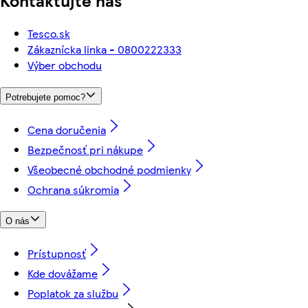
Kontaktujte nás
Tesco.sk
Zákaznícka linka - 0800222333
Výber obchodu
Potrebujete pomoc?
Cena doručenia
Bezpečnosť pri nákupe
Všeobecné obchodné podmienky
Ochrana súkromia
O nás
Prístupnosť
Kde dovážame
Poplatok za službu