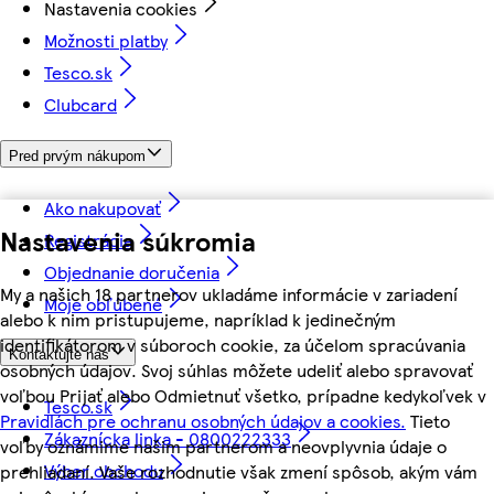
Nastavenia cookies
Možnosti platby
Tesco.sk
Clubcard
Pred prvým nákupom
Ako nakupovať
Nastavenia súkromia
Registrácia
Objednanie doručenia
My a našich 18 partnerov ukladáme informácie v zariadení
Moje obľúbené
alebo k nim pristupujeme, napríklad k jedinečným
identifikátorom v súboroch cookie, za účelom spracúvania
Kontaktujte nás
osobných údajov. Svoj súhlas môžete udeliť alebo spravovať
voľbou Prijať alebo Odmietnuť všetko, prípadne kedykoľvek v
Tesco.sk
Pravidlách pre ochranu osobných údajov a cookies.
Tieto
Zákaznícka linka - 0800222333
voľby oznámime našim partnerom a neovplyvnia údaje o
Výber obchodu
prehliadaní. Vaše rozhodnutie však zmení spôsob, akým vám