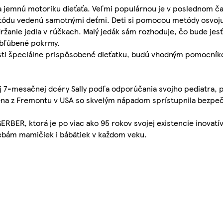
a jemnú motoriku dieťaťa. Veľmi populárnou je v poslednom č
tódu vedenú samotnými deťmi. Deti si pomocou metódy osvoju
 držanie jedla v rúčkach. Malý jedák sám rozhoduje, čo bude je
 obľúbené pokrmy.
sti špeciálne prispôsobené dieťatku, budú vhodným pomocník
j 7-mesačnej dcéry Sally podľa odporúčania svojho pediatra, 
žena z Fremontu v USA so skvelým nápadom sprístupnila bezpeč
ERBER, ktorá je po viac ako 95 rokov svojej existencie inovatív
ebám mamičiek i bábätiek v každom veku.