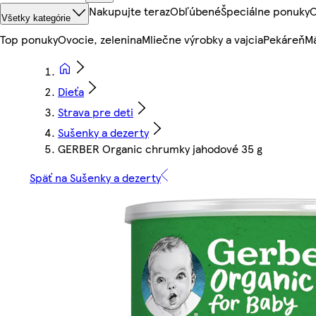
Nakupujte teraz
Obľúbené
Špeciálne ponuky
O
Všetky kategórie
Top ponuky
Ovocie, zelenina
Mliečne výrobky a vajcia
Pekáreň
Mä
Dieťa
Strava pre deti
Sušenky a dezerty
GERBER Organic chrumky jahodové 35 g
Späť na Sušenky a dezerty