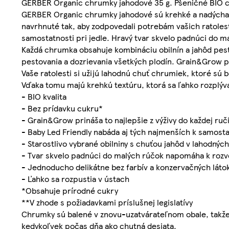
GERBER Organic chrumky jahodové 35 g. Pšeničné BIO c
GERBER Organic chrumky jahodové sú krehké a nadýcha
navrhnuté tak, aby zodpovedali potrebám vašich ratolest
samostatnosti pri jedle. Hravý tvar skvelo padnúci do 
Každá chrumka obsahuje kombináciu obilnín a jahôd pest
pestovania a dozrievania všetkých plodín. Grain&Grow pri
Vaše ratolesti si užijú lahodnú chuť chrumiek, ktoré sú
Vďaka tomu majú krehkú textúru, ktorá sa ľahko rozplýva
- BIO kvalita
- Bez prídavku cukru*
- Grain&Grow prináša to najlepšie z výživy do každej ruč
- Baby Led Friendly nabáda aj tých najmenších k samostat
- Starostlivo vybrané obilniny s chuťou jahôd v lahodný
- Tvar skvelo padnúci do malých rúčok napomáha k rozv
- Jednoducho delikátne bez farbív a konzervačných láto
- Ľahko sa rozpustia v ústach
*Obsahuje prírodné cukry
**V zhode s požiadavkami príslušnej legislatívy
Chrumky sú balené v znovu-uzatvárateľnom obale, takže 
kedykoľvek počas dňa ako chutná desiata.