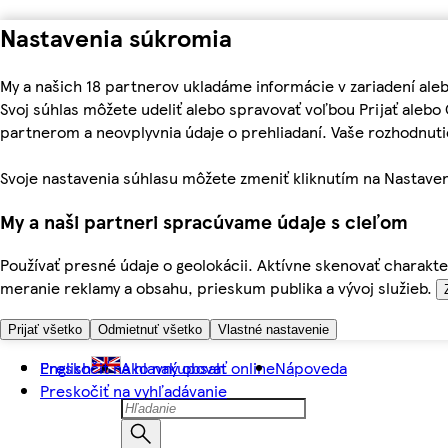
Nastavenia súkromia
My a našich 18 partnerov ukladáme informácie v zariadení ale
Svoj súhlas môžete udeliť alebo spravovať voľbou Prijať aleb
partnerom a neovplyvnia údaje o prehliadaní. Vaše rozhodnu
Svoje nastavenia súhlasu môžete zmeniť kliknutím na Nastaven
My a naši partneri spracúvame údaje s cieľom
Používať presné údaje o geolokácii. Aktívne skenovať charakter
meranie reklamy a obsahu, prieskum publika a vývoj služieb.
Prijať všetko
Odmietnuť všetko
Vlastné nastavenie
Preskočiť na hlavný obsah
English
Ako nakupovať online
Nápoveda
Preskočiť na vyhľadávanie