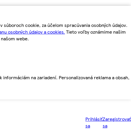
m v súboroch cookie, za účelom spracúvania osobných údajov.
anu osobných údajov a cookies.
Tieto voľby oznámime našim
a našom webe.
ť k informáciám na zariadení. Personalizovaná reklama a obsah,
Prihlásiť
Zaregistrovať
sa
sa