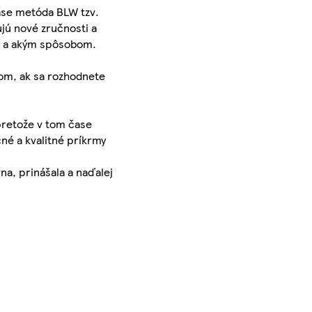
ase metóda BLW tzv.
jú nové zručnosti a
sť a akým spôsobom.
om, ak sa rozhodnete
pretože v tom čase
né a kvalitné príkrmy
na, prinášala a naďalej