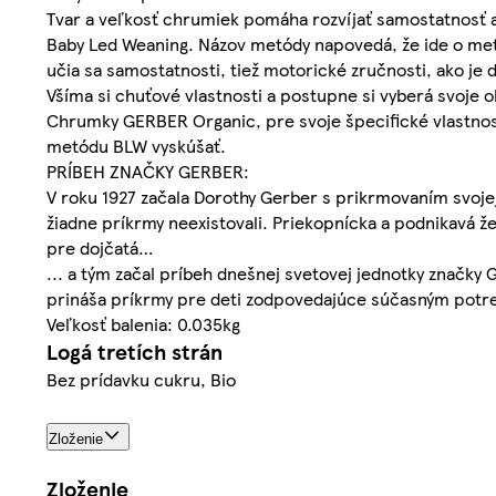
Tvar a veľkosť chrumiek pomáha rozvíjať samostatnosť 
Baby Led Weaning. Názov metódy napovedá, že ide o me
učia sa samostatnosti, tiež motorické zručnosti, ako je
Všíma si chuťové vlastnosti a postupne si vyberá svoje
Chrumky GERBER Organic, pre svoje špecifické vlastno
metódu BLW vyskúšať.
PRÍBEH ZNAČKY GERBER:
V roku 1927 začala Dorothy Gerber s prikrmovaním svoje
žiadne príkrmy neexistovali. Priekopnícka a podnikavá 
pre dojčatá…
... a tým začal príbeh dnešnej svetovej jednotky značky G
prináša príkrmy pre deti zodpovedajúce súčasným potr
Veľkosť balenia: 0.035kg
Logá tretích strán
Bez prídavku cukru, Bio
Zloženie
Zloženie