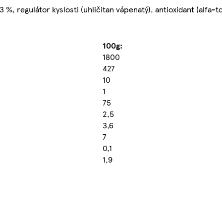
%, regulátor kyslosti (uhličitan vápenatý), antioxidant (alfa-to
100g:
1800
427
10
1
75
2,5
3,6
7
0,1
1,9