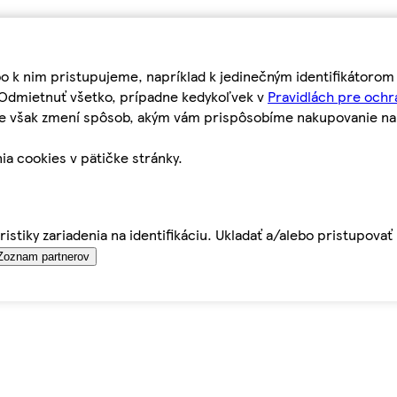
bo k nim pristupujeme, napríklad k jedinečným identifikátoro
o Odmietnuť všetko, prípadne kedykoľvek v
Pravidlách pre ochr
tie však zmení spôsob, akým vám prispôsobíme nakupovanie n
ia cookies v pätičke stránky.
istiky zariadenia na identifikáciu. Ukladať a/alebo pristupova
Zoznam partnerov