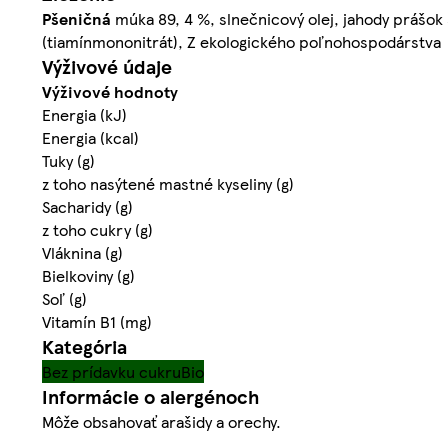
Pšeničná
múka 89, 4 %, slnečnicový olej, jahody prášok 3 
(tiamínmononitrát), Z ekologického poľnohospodárstva
Výživové údaje
Výživové hodnoty
Energia (kJ)
Energia (kcal)
Tuky (g)
z toho nasýtené mastné kyseliny (g)
Sacharidy (g)
z toho cukry (g)
Vláknina (g)
Bielkoviny (g)
Soľ (g)
Vitamín B1 (mg)
Kategória
Bez prídavku cukru
Bio
Informácie o alergénoch
Môže obsahovať arašidy a orechy.