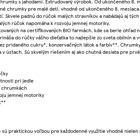
hrumky s jahodami. Extrudovaný výrobok. Od ukončeného 8. 
né chrumky pre malé deti, vhodné od ukončeného 8. mesiaca
í. Skvele padnú do rúčok malých stravníkov a nabádajú aj týc
malých rúčok napomáha k rozvoju jemnej motoriky.
ovaných na certifikovaných BIO farmách, kde sa berie ohľad 
náša do rúčky vášho dieťatka to najlepšie zo sveta obilnín a vý
 bez pridaného cukru*, konzervačných látok a farbív**. Chrumk
 v ústach. Sú skvelým riešením aj ako chutná desiata pre prvé
ičky
nosti pri jedle
ch chrumkách
oju jemnej motoriky
k**
sú praktickou voľbou pre každodenné využitie vhodné nielen n