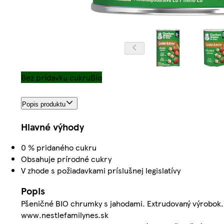
Bez prídavku cukru
Bio
Popis produktu
Hlavné výhody
0 % pridaného cukru
Obsahuje prírodné cukry
V zhode s požiadavkami príslušnej legislatívy
Popis
Pšeničné BIO chrumky s jahodami. Extrudovaný výrobok
www.nestlefamilynes.sk