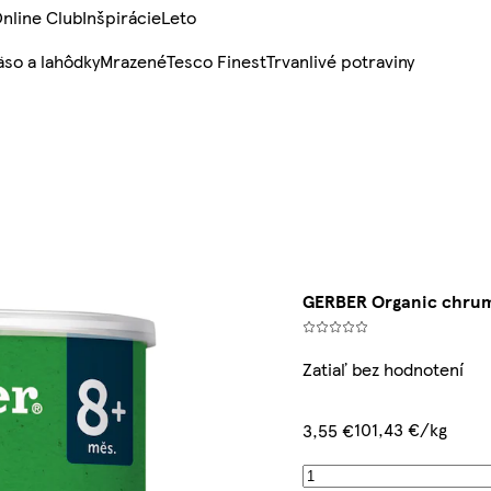
nline Club
Inšpirácie
Leto
so a lahôdky
Mrazené
Tesco Finest
Trvanlivé potraviny
GERBER Organic chrum
Zatiaľ bez hodnotení
101,43 €/kg
3,55 €