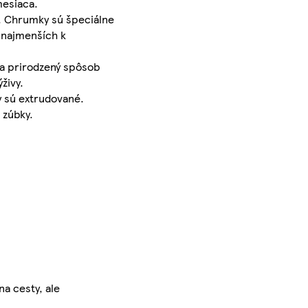
mesiaca.
. Chrumky sú špeciálne
h najmenších k
na prirodzený spôsob
živy.
y sú extrudované.
 zúbky.
a cesty, ale