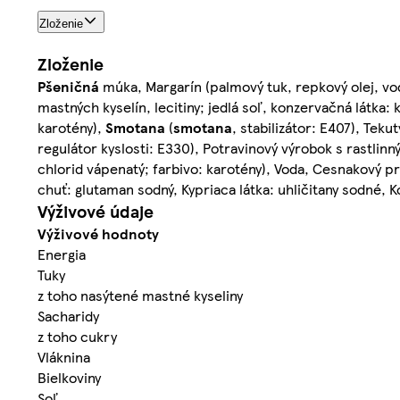
Zloženie
Zloženie
Pšeničná
múka, Margarín (palmový tuk, repkový olej, vo
mastných kyselín, lecitiny; jedlá soľ, konzervačná látka:
karotény),
Smotana
(
smotana
, stabilizátor: E407), Teku
regulátor kyslosti: E330), Potravinový výrobok s rastlin
chlorid vápenatý; farbivo: karotény), Voda, Cesnakový p
chuť: glutaman sodný, Kypriaca látka: uhličitany sodné, 
Výživové údaje
Výživové hodnoty
Energia
Tuky
z toho nasýtené mastné kyseliny
Sacharidy
z toho cukry
Vláknina
Bielkoviny
Soľ