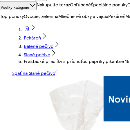
Nakupujte teraz
Obľúbené
Špeciálne ponuky
O
Všetky kategórie
Top ponuky
Ovocie, zelenina
Mliečne výrobky a vajcia
Pekáreň
Mä
Pekáreň
Balené pečivo
Slané pečivo
Fraštacké praclíky s príchuťou papriky pikantné 15
Späť na Slané pečivo