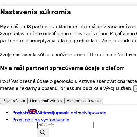
Nastavenia súkromia
My a našich 18 partnerov ukladáme informácie v zariadení ale
Svoj súhlas môžete udeliť alebo spravovať voľbou Prijať aleb
partnerom a neovplyvnia údaje o prehliadaní. Vaše rozhodnu
Svoje nastavenia súhlasu môžete zmeniť kliknutím na Nastaven
My a naši partneri spracúvame údaje s cieľom
Používať presné údaje o geolokácii. Aktívne skenovať charakter
meranie reklamy a obsahu, prieskum publika a vývoj služieb.
Prijať všetko
Odmietnuť všetko
Vlastné nastavenie
Preskočiť na hlavný obsah
English
Ako nakupovať online
Nápoveda
Preskočiť na vyhľadávanie