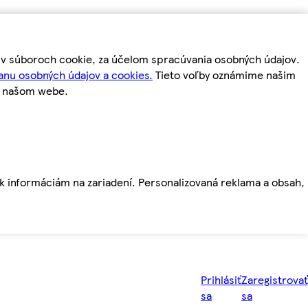
m v súboroch cookie, za účelom spracúvania osobných údajov.
anu osobných údajov a cookies.
Tieto voľby oznámime našim
a našom webe.
ť k informáciám na zariadení. Personalizovaná reklama a obsah,
Prihlásiť
Zaregistrovať
sa
sa