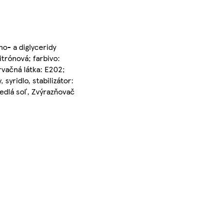
o- a diglyceridy
itrónová; farbivo:
rvačná látka: E202;
 syridlo, stabilizátor:
Jedlá soľ, Zvýrazňovač