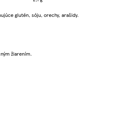
ujúce glutén, sóju, orechy, arašidy.
čným žiarením.