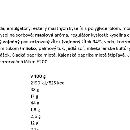
da, emulgátory: estery mastných kyselín s polyglycerolom, mon
 kyselina sorbová;
maslová
aróma, regulátor kyslosti: kyselina c
tý
vaječný
pasterizovaný žĺtok (
vaječný
žĺtok 94%, voda, konze
ným tukom (
mlieko
, palmový tuk, jedlá soľ, mliekarenské kultúry,
rášok, Sladká paprika mletá, Kajenská paprika mletá štipľavá, 
Konzervačná látka: E200
v 100 g
2190 kJ/525 kcal
33 g
17 g
44 g
1,8 g
2,5 g
12 g
2,1 g