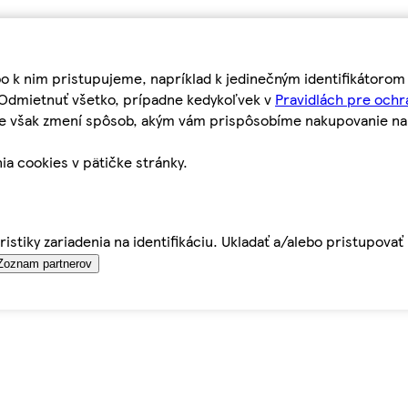
bo k nim pristupujeme, napríklad k jedinečným identifikátoro
o Odmietnuť všetko, prípadne kedykoľvek v
Pravidlách pre ochr
tie však zmení spôsob, akým vám prispôsobíme nakupovanie n
ia cookies v pätičke stránky.
istiky zariadenia na identifikáciu. Ukladať a/alebo pristupova
Zoznam partnerov