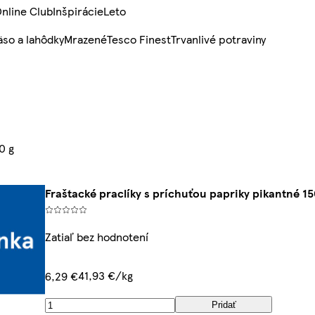
nline Club
Inšpirácie
Leto
so a lahôdky
Mrazené
Tesco Finest
Trvanlivé potraviny
0 g
Fraštacké praclíky s príchuťou papriky pikantné 15
Zatiaľ bez hodnotení
41,93 €/kg
6,29 €
Pridať