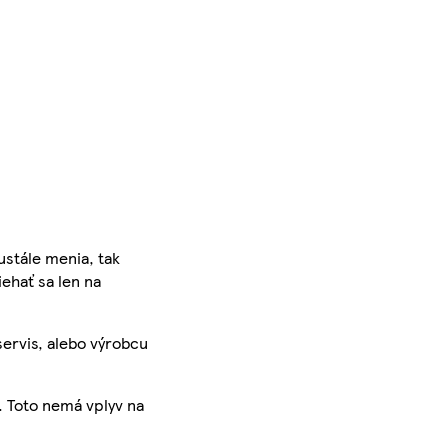
ustále menia, tak
iehať sa len na
servis, alebo výrobcu
. Toto nemá vplyv na