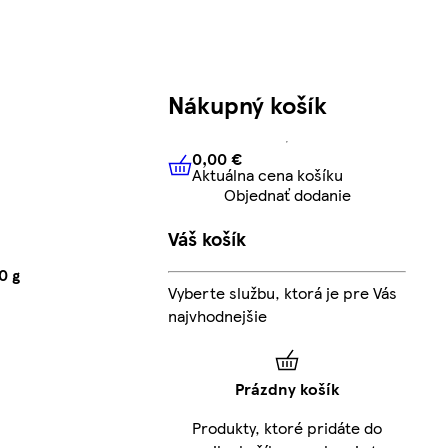
Nákupný košík
0,00 €
Aktuálna cena košíku
0,00 €
Aktuálna cena košíku
Objednať dodanie
Váš košík
0 g
Vyberte službu, ktorá je pre Vás
najvhodnejšie
Prázdny košík
Produkty, ktoré pridáte do