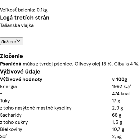
Veľkosť balenia: 0.1kg
Logá tretích strán
Talianska vlajka
Zloženie
Zloženie
Pšeničná
múka z tvrdej pšenice, Olivový olej 18 %, Cibuľa 4 %
Výživové údaje
Výživové hodnoty
v 100g
Energia
1992 kJ/
-
474 kcal
Tuky
17 g
z toho nasýtené mastné kyseliny
2,9 g
Sacharidy
68 g
z toho cukry
1,5 g
Bielkoviny
10,7 g
Soľ
2,5g