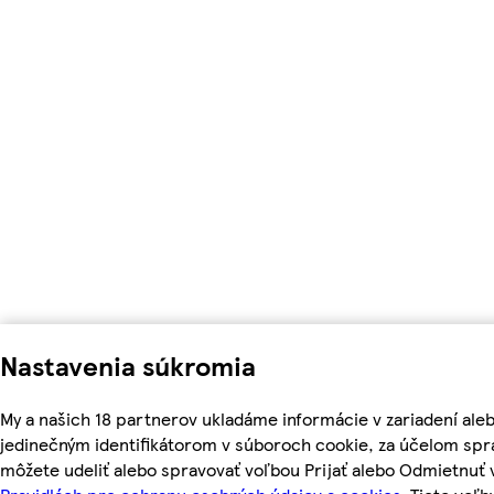
Nastavenia súkromia
My a našich 18 partnerov ukladáme informácie v zariadení ale
jedinečným identifikátorom v súboroch cookie, za účelom spr
môžete udeliť alebo spravovať voľbou Prijať alebo Odmietnuť 