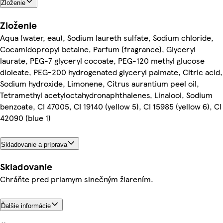
Zloženie
Zloženie
Aqua (water, eau), Sodium laureth sulfate, Sodium chloride,
Cocamidopropyl betaine, Parfum (fragrance), Glyceryl
laurate, PEG-7 glyceryl cocoate, PEG-120 methyl glucose
dioleate, PEG-200 hydrogenated glyceryl palmate, Citric acid,
Sodium hydroxide, Limonene, Citrus aurantium peel oil,
Tetramethyl acetyloctahydronaphthalenes, Linalool, Sodium
benzoate, CI 47005, CI 19140 (yellow 5), CI 15985 (yellow 6), CI
42090 (blue 1)
Skladovanie a príprava
Skladovanie
Chráňte pred priamym slnečným žiarením.
Ďalšie informácie