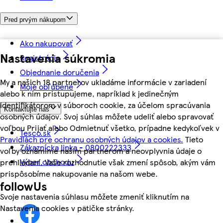
Pred prvým nákupom
Ako nakupovať
Nastavenia súkromia
Registrácia
Objednanie doručenia
My a našich 18 partnerov ukladáme informácie v zariadení
Moje obľúbené
alebo k nim pristupujeme, napríklad k jedinečným
identifikátorom v súboroch cookie, za účelom spracúvania
Kontaktujte nás
osobných údajov. Svoj súhlas môžete udeliť alebo spravovať
voľbou Prijať alebo Odmietnuť všetko, prípadne kedykoľvek v
Tesco.sk
Pravidlách pre ochranu osobných údajov a cookies.
Tieto
Zákaznícka linka - 0800222333
voľby oznámime našim partnerom a neovplyvnia údaje o
Výber obchodu
prehliadaní. Vaše rozhodnutie však zmení spôsob, akým vám
prispôsobíme nakupovanie na našom webe.
followUs
Svoje nastavenia súhlasu môžete zmeniť kliknutím na
Nastavenia cookies v pätičke stránky.