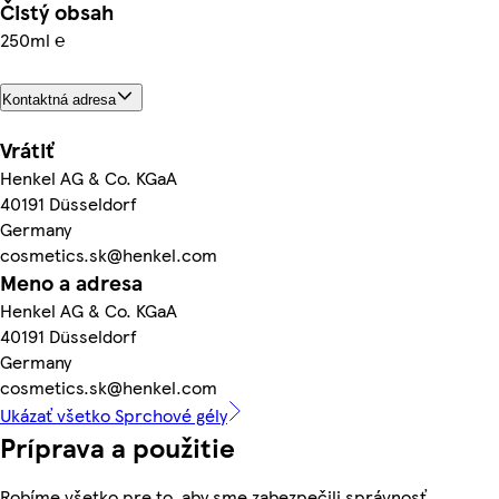
Čistý obsah
250ml ℮
Kontaktná adresa
Vrátiť
Henkel AG & Co. KGaA
40191 Düsseldorf
Germany
cosmetics.sk@henkel.com
Meno a adresa
Henkel AG & Co. KGaA
40191 Düsseldorf
Germany
cosmetics.sk@henkel.com
Ukázať všetko Sprchové gély
Príprava a použitie
Robíme všetko pre to, aby sme zabezpečili správnosť