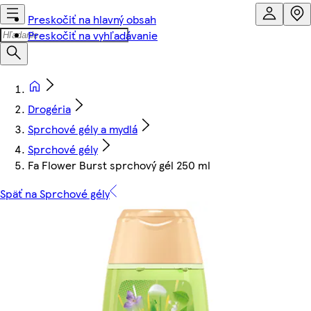
Preskočiť na hlavný obsah
Preskočiť na vyhľadávanie
Drogéria
Sprchové gély a mydlá
Sprchové gély
Fa Flower Burst sprchový gél 250 ml
Späť na Sprchové gély