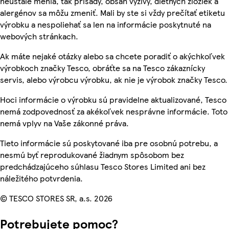
neustále menia, tak prísady, obsah výživy, diétnych zložiek a
alergénov sa môžu zmeniť. Mali by ste si vždy prečítať etiketu
výrobku a nespoliehať sa len na informácie poskytnuté na
webových stránkach.
Ak máte nejaké otázky alebo sa chcete poradiť o akýchkoľvek
výrobkoch značky Tesco, obráťte sa na Tesco zákaznícky
servis, alebo výrobcu výrobku, ak nie je výrobok značky Tesco.
Hoci informácie o výrobku sú pravidelne aktualizované, Tesco
nemá zodpovednosť za akékoľvek nesprávne informácie. Toto
nemá vplyv na Vaše zákonné práva.
Tieto informácie sú poskytované iba pre osobnú potrebu, a
nesmú byť reprodukované žiadnym spôsobom bez
predchádzajúceho súhlasu Tesco Stores Limited ani bez
náležitého potvrdenia.
© TESCO STORES SR, a.s. 2026
Potrebujete pomoc?