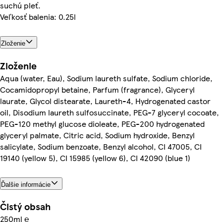
suchú pleť.
Veľkosť balenia: 0.25l
Zloženie
Zloženie
Aqua (water, Eau), Sodium laureth sulfate, Sodium chloride,
Cocamidopropyl betaine, Parfum (fragrance), Glyceryl
laurate, Glycol distearate, Laureth-4, Hydrogenated castor
oil, Disodium laureth sulfosuccinate, PEG-7 glyceryl cocoate,
PEG-120 methyl glucose dioleate, PEG-200 hydrogenated
glyceryl palmate, Citric acid, Sodium hydroxide, Benzyl
salicylate, Sodium benzoate, Benzyl alcohol, CI 47005, CI
19140 (yellow 5), CI 15985 (yellow 6), CI 42090 (blue 1)
Ďalšie informácie
Čistý obsah
250ml ℮