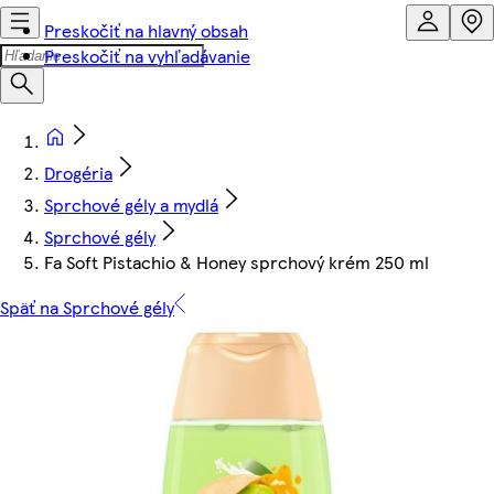
Preskočiť na hlavný obsah
Preskočiť na vyhľadávanie
Drogéria
Sprchové gély a mydlá
Sprchové gély
Fa Soft Pistachio & Honey sprchový krém 250 ml
Späť na Sprchové gély