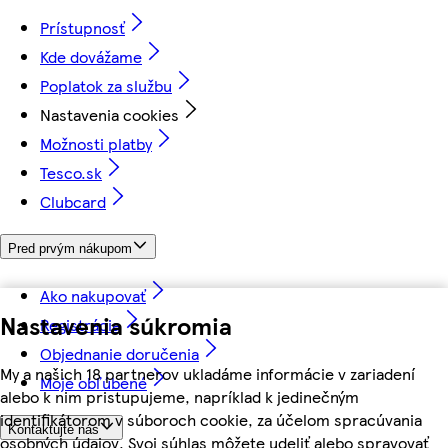
Prístupnosť
Kde dovážame
Poplatok za službu
Nastavenia cookies
Možnosti platby
Tesco.sk
Clubcard
Pred prvým nákupom
Ako nakupovať
Nastavenia súkromia
Registrácia
Objednanie doručenia
My a našich 18 partnerov ukladáme informácie v zariadení
Moje obľúbené
alebo k nim pristupujeme, napríklad k jedinečným
identifikátorom v súboroch cookie, za účelom spracúvania
Kontaktujte nás
osobných údajov. Svoj súhlas môžete udeliť alebo spravovať