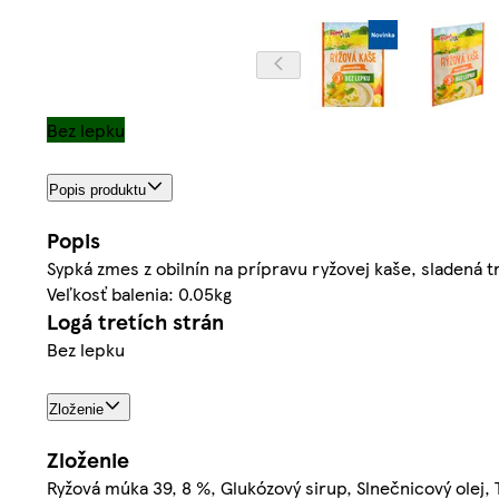
Bez lepku
Popis produktu
Popis
Sypká zmes z obilnín na prípravu ryžovej kaše, sladen
Veľkosť balenia: 0.05kg
Logá tretích strán
Bez lepku
Zloženie
Zloženie
Ryžová múka 39, 8 %, Glukózový sirup, Slnečnicový olej, T