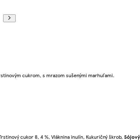
á trstinovým cukrom, s mrazom sušenými marhuľami.
rstinový cukor 8, 4 %, Vláknina inulín, Kukuričný škrob,
Sójový