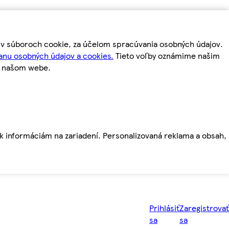
m v súboroch cookie, za účelom spracúvania osobných údajov.
anu osobných údajov a cookies.
Tieto voľby oznámime našim
a našom webe.
ť k informáciám na zariadení. Personalizovaná reklama a obsah,
Prihlásiť
Zaregistrovať
sa
sa