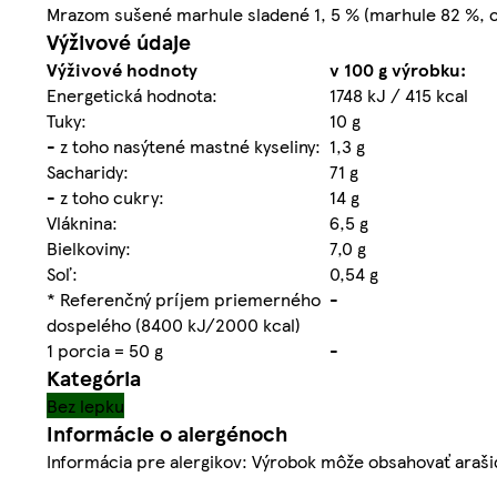
Mrazom sušené marhule sladené 1, 5 % (marhule 82 %, 
Výživové údaje
Výživové hodnoty
v 100 g výrobku:
Energetická hodnota:
1748 kJ / 415 kcal
Tuky:
10 g
- z toho nasýtené mastné kyseliny:
1,3 g
Sacharidy:
71 g
- z toho cukry:
14 g
Vláknina:
6,5 g
Bielkoviny:
7,0 g
Soľ:
0,54 g
* Referenčný príjem priemerného
-
dospelého (8400 kJ/2000 kcal)
1 porcia = 50 g
-
Kategória
Bez lepku
Informácie o alergénoch
Informácia pre alergikov: Výrobok môže obsahovať araši