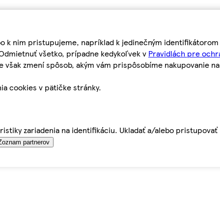
bo k nim pristupujeme, napríklad k jedinečným identifikátoro
o Odmietnuť všetko, prípadne kedykoľvek v
Pravidlách pre ochr
tie však zmení spôsob, akým vám prispôsobíme nakupovanie n
ia cookies v pätičke stránky.
istiky zariadenia na identifikáciu. Ukladať a/alebo pristupova
Zoznam partnerov