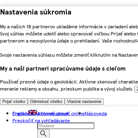
Nastavenia súkromia
My a našich 18 partnerov ukladáme informácie v zariadení ale
Svoj súhlas môžete udeliť alebo spravovať voľbou Prijať aleb
partnerom a neovplyvnia údaje o prehliadaní. Vaše rozhodnu
Svoje nastavenia súhlasu môžete zmeniť kliknutím na Nastaven
My a naši partneri spracúvame údaje s cieľom
Používať presné údaje o geolokácii. Aktívne skenovať charakter
meranie reklamy a obsahu, prieskum publika a vývoj služieb.
Prijať všetko
Odmietnuť všetko
Vlastné nastavenie
Preskočiť na hlavný obsah
English
Ako nakupovať online
Nápoveda
Preskočiť na vyhľadávanie