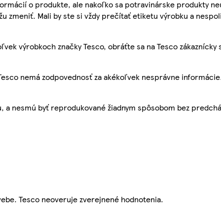
ormácií o produkte, ale nakoľko sa potravinárske produkty ne
žu zmeniť. Mali by ste si vždy prečítať etiketu výrobku a nespol
ľvek výrobkoch značky Tesco, obráťte sa na Tesco zákaznícky 
, Tesco nemá zodpovednosť za akékoľvek nesprávne informácie
bu, a nesmú byť reprodukované žiadnym spôsobom bez predch
webe. Tesco neoveruje zverejnené hodnotenia.