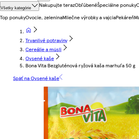
Nakupujte teraz
Obľúbené
Špeciálne ponuky
O
Všetky kategórie
Top ponuky
Ovocie, zelenina
Mliečne výrobky a vajcia
Pekáreň
Mä
Trvanlivé potraviny
Cereálie a müsli
Ovsené kaše
Bona Vita Bezgluténová ryžová kaša marhuľa 50 g
Späť na Ovsené kaše