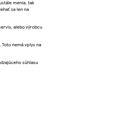
ustále menia, tak
iehať sa len na
servis, alebo výrobcu
. Toto nemá vplyv na
ádzajúceho súhlasu