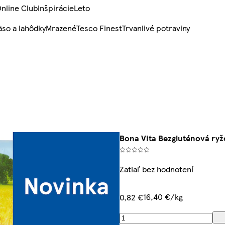
nline Club
Inšpirácie
Leto
so a lahôdky
Mrazené
Tesco Finest
Trvanlivé potraviny
Bona Vita Bezgluténová ryž
Zatiaľ bez hodnotení
16,40 €/kg
0,82 €