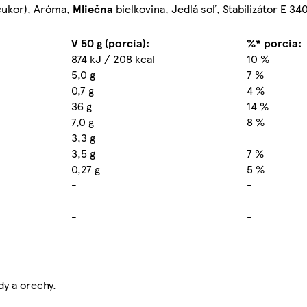
cukor), Aróma,
Mliečna
bielkovina, Jedlá soľ, Stabilizátor E 34
V 50 g (porcia):
%* porcia:
874 kJ / 208 kcal
10 %
5,0 g
7 %
0,7 g
4 %
36 g
14 %
7,0 g
8 %
3,3 g
3,5 g
7 %
0,27 g
5 %
-
-
-
-
dy a orechy.