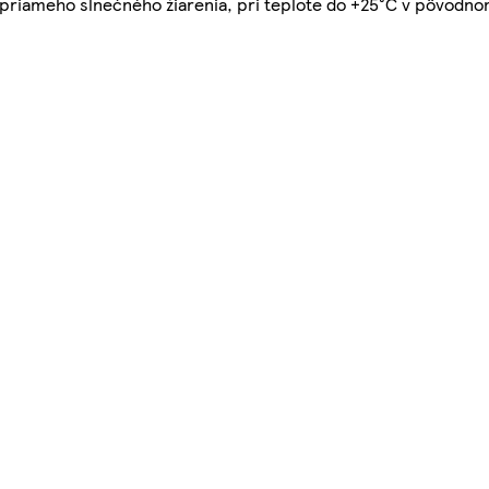
riameho slnečného žiarenia, pri teplote do +25°C v pôvodno