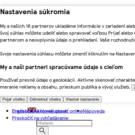
Nastavenia súkromia
My a našich 18 partnerov ukladáme informácie v zariadení ale
Svoj súhlas môžete udeliť alebo spravovať voľbou Prijať aleb
partnerom a neovplyvnia údaje o prehliadaní. Vaše rozhodnu
Svoje nastavenia súhlasu môžete zmeniť kliknutím na Nastaven
My a naši partneri spracúvame údaje s cieľom
Používať presné údaje o geolokácii. Aktívne skenovať charakter
meranie reklamy a obsahu, prieskum publika a vývoj služieb.
Prijať všetko
Odmietnuť všetko
Vlastné nastavenie
Preskočiť na hlavný obsah
English
Ako nakupovať online
Nápoveda
Preskočiť na vyhľadávanie