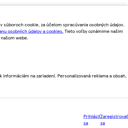
m v súboroch cookie, za účelom spracúvania osobných údajov.
anu osobných údajov a cookies.
Tieto voľby oznámime našim
a našom webe.
ť k informáciám na zariadení. Personalizovaná reklama a obsah,
Prihlásiť
Zaregistrovať
sa
sa