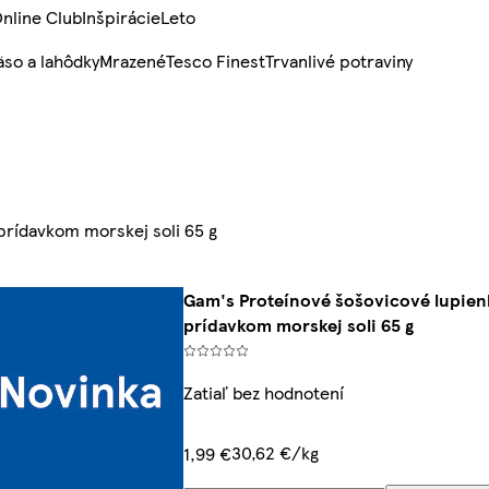
nline Club
Inšpirácie
Leto
so a lahôdky
Mrazené
Tesco Finest
Trvanlivé potraviny
prídavkom morskej soli 65 g
Gam's Proteínové šošovicové lupien
prídavkom morskej soli 65 g
Zatiaľ bez hodnotení
30,62 €/kg
1,99 €