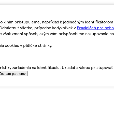
bo k nim pristupujeme, napríklad k jedinečným identifikátoro
o Odmietnuť všetko, prípadne kedykoľvek v
Pravidlách pre ochr
tie však zmení spôsob, akým vám prispôsobíme nakupovanie n
ia cookies v pätičke stránky.
istiky zariadenia na identifikáciu. Ukladať a/alebo pristupova
Zoznam partnerov