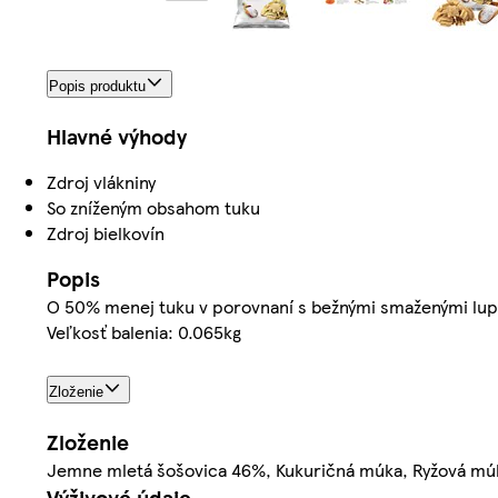
Popis produktu
Hlavné výhody
Zdroj vlákniny
So zníženým obsahom tuku
Zdroj bielkovín
Popis
O 50% menej tuku v porovnaní s bežnými smaženými lup
Veľkosť balenia: 0.065kg
Zloženie
Zloženie
Jemne mletá šošovica 46%, Kukuričná múka, Ryžová múka
Výživové údaje