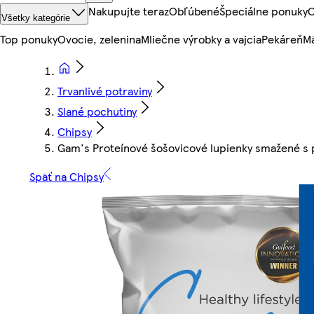
Nakupujte teraz
Obľúbené
Špeciálne ponuky
O
Všetky kategórie
Top ponuky
Ovocie, zelenina
Mliečne výrobky a vajcia
Pekáreň
Mä
Trvanlivé potraviny
Slané pochutiny
Chipsy
Gam's Proteínové šošovicové lupienky smažené s 
Späť na Chipsy