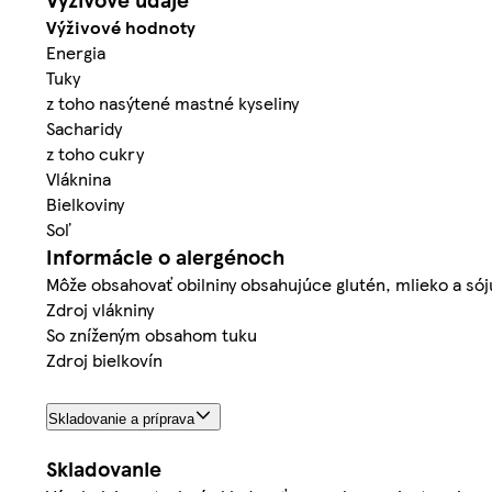
Výživové hodnoty
Energia
Tuky
z toho nasýtené mastné kyseliny
Sacharidy
z toho cukry
Vláknina
Bielkoviny
Soľ
Informácie o alergénoch
Môže obsahovať obilniny obsahujúce glutén, mlieko a sój
Zdroj vlákniny
So zníženým obsahom tuku
Zdroj bielkovín
Skladovanie a príprava
Skladovanie