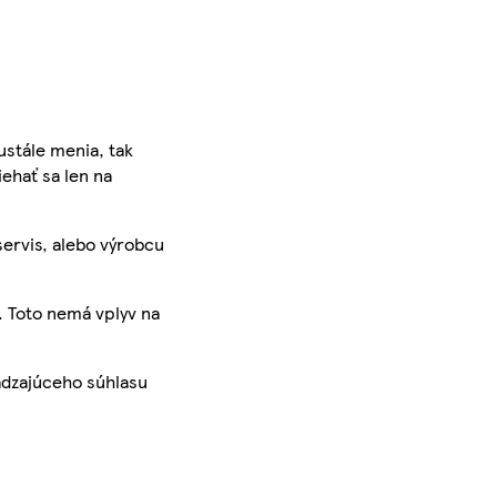
ustále menia, tak
iehať sa len na
servis, alebo výrobcu
. Toto nemá vplyv na
ádzajúceho súhlasu