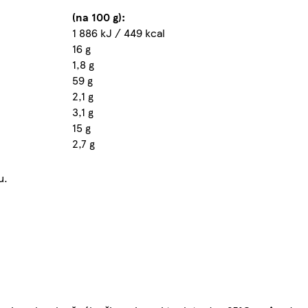
(na 100 g):
1 886 kJ / 449 kcal
16 g
1,8 g
59 g
2,1 g
3,1 g
15 g
2,7 g
u.