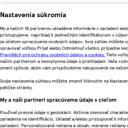
Nastavenia súkromia
My a našich 18 partnerov ukladáme informácie v zariadení ale
pristupujeme, napríklad k jedinečným identifikátorom v súbor
za účelom spracúvania osobných údajov. Svoj súhlas môžete ud
spravovať voľbou Prijať alebo Odmietnuť všetko, prípadne ke
Pravidlách pre ochranu osobných údajov a cookies.
Tieto voľ
našim partnerom a neovplyvnia údaje o prehliadaní. Vaše roz
zmení spôsob, akým vám prispôsobíme nakupovanie na našo
Svoje nastavenia súhlasu môžete zmeniť kliknutím na Nastaven
pätičke stránky.
My a naši partneri spracúvame údaje s cieľom
Používať presné údaje o geolokácii. Aktívne skenovať charakte
zariadenia na identifikáciu. Ukladať a/alebo pristupovať k inf
zariadení. Personalizovaná reklama a obsah, meranie reklamy 