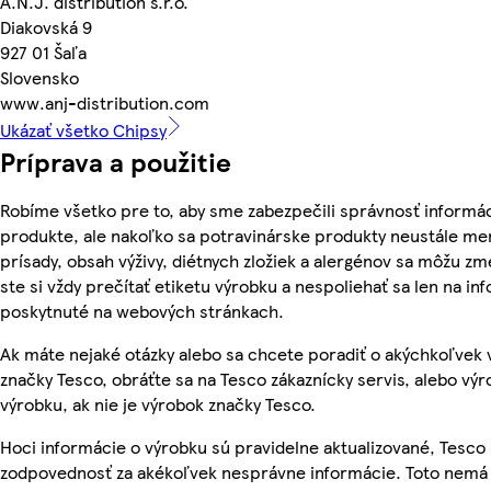
A.N.J. distribution s.r.o.
Diakovská 9
927 01 Šaľa
Slovensko
www.anj-distribution.com
Ukázať všetko Chipsy
Príprava a použitie
Robíme všetko pre to, aby sme zabezpečili správnosť informác
produkte, ale nakoľko sa potravinárske produkty neustále men
prísady, obsah výživy, diétnych zložiek a alergénov sa môžu zme
ste si vždy prečítať etiketu výrobku a nespoliehať sa len na in
poskytnuté na webových stránkach.
Ak máte nejaké otázky alebo sa chcete poradiť o akýchkoľvek
značky Tesco, obráťte sa na Tesco zákaznícky servis, alebo vý
výrobku, ak nie je výrobok značky Tesco.
Hoci informácie o výrobku sú pravidelne aktualizované, Tesc
zodpovednosť za akékoľvek nesprávne informácie. Toto nemá 