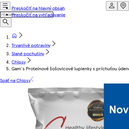
Preskočiť na hlavný obsah
Preskočiť na vyhľadávanie
Trvanlivé potraviny
Slané pochutiny
Chipsy
Gam's Proteínové šošovicové lupienky s príchuťou údene
Späť na Chipsy