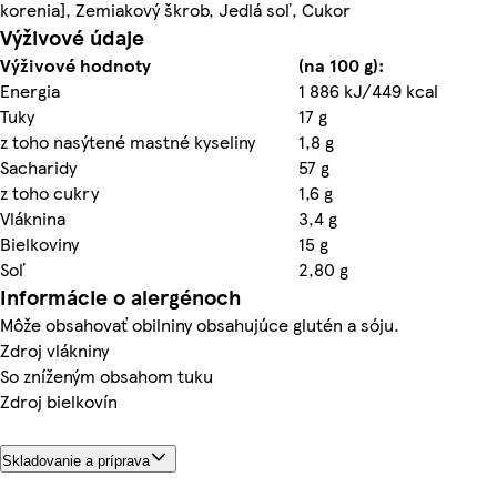
korenia], Zemiakový škrob, Jedlá soľ, Cukor
Výživové údaje
Výživové hodnoty
(na 100 g):
Energia
1 886 kJ/449 kcal
Tuky
17 g
z toho nasýtené mastné kyseliny
1,8 g
Sacharidy
57 g
z toho cukry
1,6 g
Vláknina
3,4 g
Bielkoviny
15 g
Soľ
2,80 g
Informácie o alergénoch
Môže obsahovať obilniny obsahujúce glutén a sóju.
Zdroj vlákniny
So zníženým obsahom tuku
Zdroj bielkovín
Skladovanie a príprava