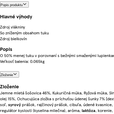
Popis produktu
Hlavné výhody
Zdroj vlákniny
So zníženým obsahom tuku
Zdroj bielkovín
Popis
O 50% menej tuku v porovnaní s bežnými smaženými lupienka
Veľkosť balenia: 0.065kg
Zloženie
Zloženie
Jemne mletá šošovica 46%, Kukuričná múka, Ryžová múka, Sl
olej 15%, Ochucujúca zložka s príchuťou údenej šunky 7% [dext
soľ,
syrový
prášok, rajčinový prášok, cibuľa, údené kvasnice,
regulátor kyslosti (kyselina mliečna), aróma,
laktóza
, korenie,