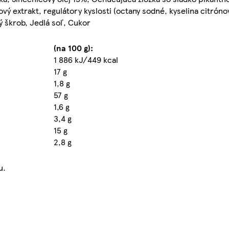
icový extrakt, regulátory kyslosti (octany sodné, kyselina citrón
ý škrob, Jedlá soľ, Cukor
(na 100 g):
1 886 kJ/449 kcal
17 g
1,8 g
57 g
1,6 g
3,4 g
15 g
2,8 g
u.