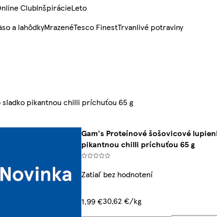
nline Club
Inšpirácie
Leto
so a lahôdky
Mrazené
Tesco Finest
Trvanlivé potraviny
ladko pikantnou chilli príchuťou 65 g
Gam's Proteínové šošovicové lupien
pikantnou chilli príchuťou 65 g
Zatiaľ bez hodnotení
30,62 €/kg
1,99 €