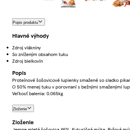
Popis produktu
Hlavné výhody
Zdroj vlákniny
So zníženým obsahom tuku
Zdroj bielkovín
Popis
Proteínové šošovicové lupienky smažené so sladko pikant
O 50% menej tuku v porovnaní s bežnými smaženými lup
Veľkosť balenia: 0.065kg
Zloženie
Zloženie
Jemne mletá šošovica 46%, Kukuričná múka, Ryžová múka,