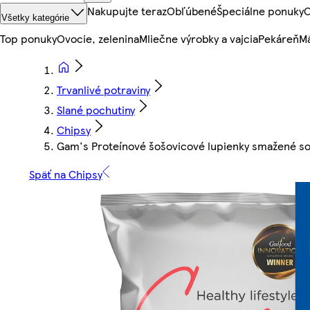
Nakupujte teraz
Obľúbené
Špeciálne ponuky
O
Všetky kategórie
Top ponuky
Ovocie, zelenina
Mliečne výrobky a vajcia
Pekáreň
Mä
Trvanlivé potraviny
Slané pochutiny
Chipsy
Gam's Proteínové šošovicové lupienky smažené so s
Späť na Chipsy