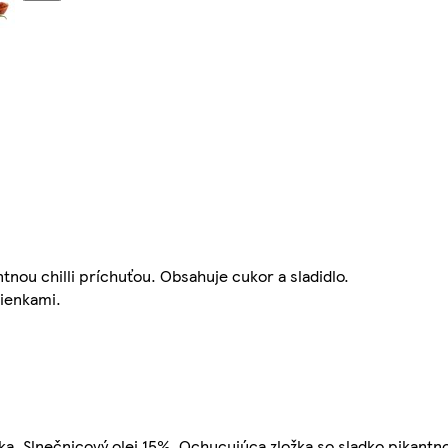
nou chilli príchuťou. Obsahuje cukor a sladidlo.
ienkami.
 Slnečnicový olej 15%, Ochucujúca zložka so sladko pikantno