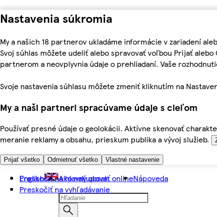
Nastavenia súkromia
My a našich 18 partnerov ukladáme informácie v zariadení ale
Svoj súhlas môžete udeliť alebo spravovať voľbou Prijať aleb
partnerom a neovplyvnia údaje o prehliadaní. Vaše rozhodnu
Svoje nastavenia súhlasu môžete zmeniť kliknutím na Nastaven
My a naši partneri spracúvame údaje s cieľom
Používať presné údaje o geolokácii. Aktívne skenovať charakter
meranie reklamy a obsahu, prieskum publika a vývoj služieb.
Prijať všetko
Odmietnuť všetko
Vlastné nastavenie
Preskočiť na hlavný obsah
English
Ako nakupovať online
Nápoveda
Preskočiť na vyhľadávanie