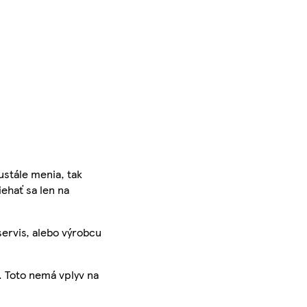
ustále menia, tak
iehať sa len na
servis, alebo výrobcu
. Toto nemá vplyv na