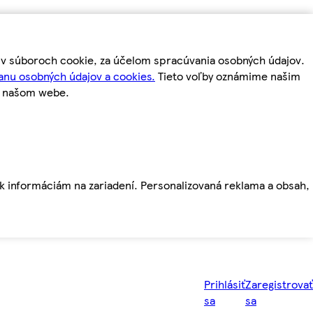
m v súboroch cookie, za účelom spracúvania osobných údajov.
anu osobných údajov a cookies.
Tieto voľby oznámime našim
a našom webe.
ť k informáciám na zariadení. Personalizovaná reklama a obsah,
Prihlásiť
Zaregistrovať
sa
sa