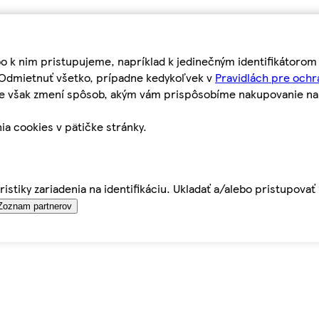
bo k nim pristupujeme, napríklad k jedinečným identifikátoro
o Odmietnuť všetko, prípadne kedykoľvek v
Pravidlách pre ochr
tie však zmení spôsob, akým vám prispôsobíme nakupovanie n
ia cookies v pätičke stránky.
istiky zariadenia na identifikáciu. Ukladať a/alebo pristupova
Zoznam partnerov