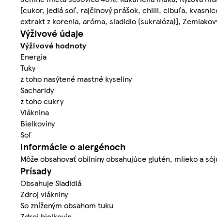
[cukor, jedlá soľ, rajčinový prášok, chilli, cibuľa, kvasn
extrakt z korenia, aróma, sladidlo (sukralóza)], Zemiakov
Výživové údaje
Výživové hodnoty
Energia
Tuky
z toho nasýtené mastné kyseliny
Sacharidy
z toho cukry
Vláknina
Bielkoviny
Soľ
Informácie o alergénoch
Môže obsahovať obilniny obsahujúce glutén, mlieko a sój
Prísady
Obsahuje Sladidlá
Zdroj vlákniny
So zníženým obsahom tuku
Zdroj bielkovín