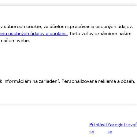
m v súboroch cookie, za účelom spracúvania osobných údajov.
anu osobných údajov a cookies.
Tieto voľby oznámime našim
a našom webe.
ť k informáciám na zariadení. Personalizovaná reklama a obsah,
Prihlásiť
Zaregistrovať
sa
sa