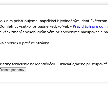
bo k nim pristupujeme, napríklad k jedinečným identifikátoro
o Odmietnuť všetko, prípadne kedykoľvek v
Pravidlách pre ochr
tie však zmení spôsob, akým vám prispôsobíme nakupovanie n
ia cookies v pätičke stránky.
istiky zariadenia na identifikáciu. Ukladať a/alebo pristupova
Zoznam partnerov