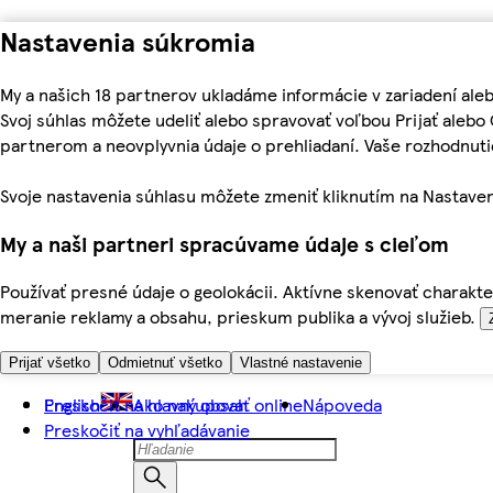
Nastavenia súkromia
My a našich 18 partnerov ukladáme informácie v zariadení ale
Svoj súhlas môžete udeliť alebo spravovať voľbou Prijať aleb
partnerom a neovplyvnia údaje o prehliadaní. Vaše rozhodnu
Svoje nastavenia súhlasu môžete zmeniť kliknutím na Nastaven
My a naši partneri spracúvame údaje s cieľom
Používať presné údaje o geolokácii. Aktívne skenovať charakter
meranie reklamy a obsahu, prieskum publika a vývoj služieb.
Prijať všetko
Odmietnuť všetko
Vlastné nastavenie
Preskočiť na hlavný obsah
English
Ako nakupovať online
Nápoveda
Preskočiť na vyhľadávanie