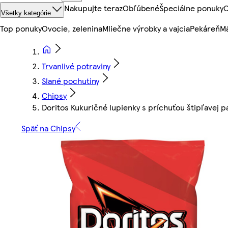
Nakupujte teraz
Obľúbené
Špeciálne ponuky
O
Všetky kategórie
Top ponuky
Ovocie, zelenina
Mliečne výrobky a vajcia
Pekáreň
Mä
Trvanlivé potraviny
Slané pochutiny
Chipsy
Doritos Kukuričné lupienky s príchuťou štipľavej p
Späť na Chipsy