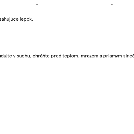
-
-
sahujúce lepok.
kladujte v suchu, chráňte pred teplom, mrazom a priamym slne