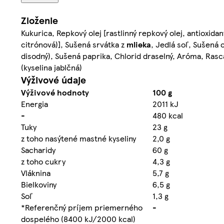
Zloženie
Kukurica, Repkový olej [rastlinný repkový olej, antioxida
citrónová)], Sušená srvátka z
mlieka
, Jedlá soľ, Sušená 
disodný), Sušená paprika, Chlorid draselný, Aróma, Rasca
(kyselina jablčná)
Výživové údaje
Výživové hodnoty
100 g
Energia
2011 kJ
-
480 kcal
Tuky
23 g
z toho nasýtené mastné kyseliny
2,0 g
Sacharidy
60 g
z toho cukry
4,3 g
Vláknina
5,7 g
Bielkoviny
6,5 g
Soľ
1,3 g
*Referenčný príjem priemerného
-
dospelého (8400 kJ/2000 kcal)