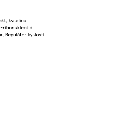
akt, kyselina
'-ribonukleotid
a
, Regulátor kyslosti