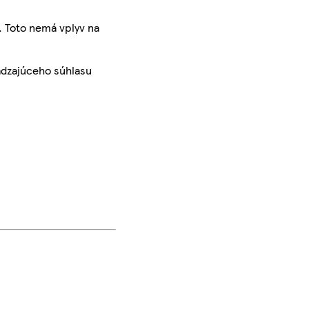
. Toto nemá vplyv na
ádzajúceho súhlasu