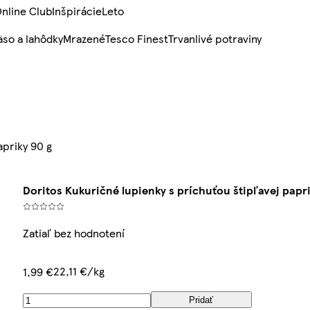
nline Club
Inšpirácie
Leto
so a lahôdky
Mrazené
Tesco Finest
Trvanlivé potraviny
apriky 90 g
Doritos Kukuričné lupienky s príchuťou štipľavej papri
Zatiaľ bez hodnotení
22,11 €/kg
1,99 €
Pridať