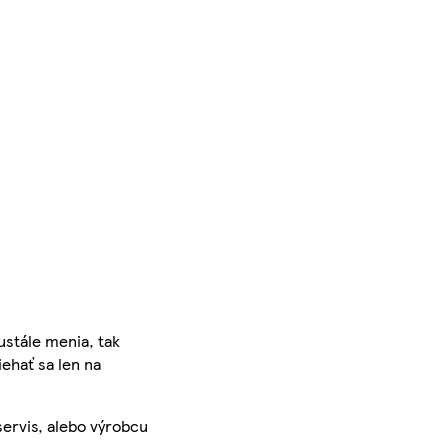
ustále menia, tak
iehať sa len na
servis, alebo výrobcu