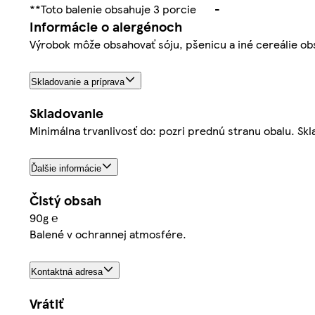
**Toto balenie obsahuje 3 porcie
-
Informácie o alergénoch
Výrobok môže obsahovať sóju, pšenicu a iné cereálie ob
Skladovanie a príprava
Skladovanie
Minimálna trvanlivosť do: pozri prednú stranu obalu. S
Ďalšie informácie
Čistý obsah
90g ℮
Balené v ochrannej atmosfére.
Kontaktná adresa
Vrátiť