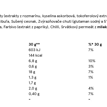
nty (extrakty z rozmarínu, kyselina askorbová, tokoferolový extr
cibuľa, Sušený cesnak, Zvýrazňovače chuti (glutaman sodný a 5
, Farbivo (extrakt z papriky), Chilli, Srvátkový permeát z
mliek
30 g**
%* 30 g
603 kJ
7%
144 kcal
6,8 g
10%
0,6 g
3%
18 g
7%
1,3 g
1%
1,7 g
2,0 g
4%
0,40 g
7%
-
-