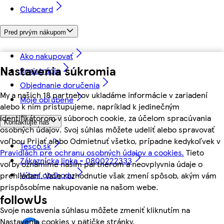
Clubcard
Pred prvým nákupom
Ako nakupovať
Nastavenia súkromia
Registrácia
Objednanie doručenia
My a našich 18 partnerov ukladáme informácie v zariadení
Moje obľúbené
alebo k nim pristupujeme, napríklad k jedinečným
identifikátorom v súboroch cookie, za účelom spracúvania
Kontaktujte nás
osobných údajov. Svoj súhlas môžete udeliť alebo spravovať
voľbou Prijať alebo Odmietnuť všetko, prípadne kedykoľvek v
Tesco.sk
Pravidlách pre ochranu osobných údajov a cookies.
Tieto
Zákaznícka linka - 0800222333
voľby oznámime našim partnerom a neovplyvnia údaje o
Výber obchodu
prehliadaní. Vaše rozhodnutie však zmení spôsob, akým vám
prispôsobíme nakupovanie na našom webe.
followUs
Svoje nastavenia súhlasu môžete zmeniť kliknutím na
Nastavenia cookies v pätičke stránky.