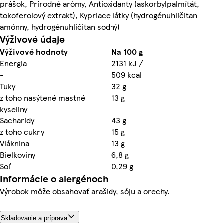
prášok, Prírodné arómy, Antioxidanty (askorbylpalmítát,
tokoferolový extrakt), Kypriace látky (hydrogénuhličitan
amónny, hydrogénuhličitan sodný)
Výživové údaje
Výživové hodnoty
Na 100 g
Energia
2131 kJ /
-
509 kcal
Tuky
32 g
z toho nasýtené mastné
13 g
kyseliny
Sacharidy
43 g
z toho cukry
15 g
Vláknina
13 g
Bielkoviny
6,8 g
Soľ
0,29 g
Informácie o alergénoch
Výrobok môže obsahovať arašidy, sóju a orechy.
Skladovanie a príprava