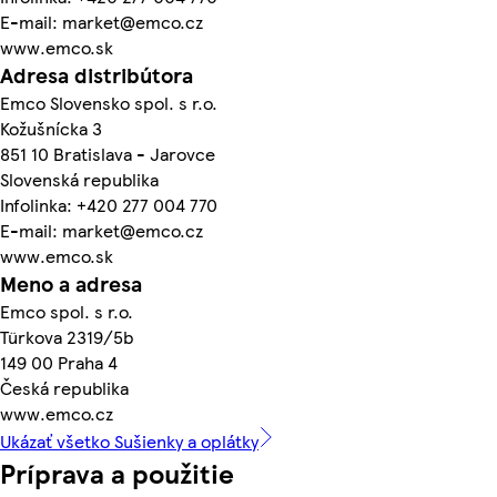
E-mail: market@emco.cz
www.emco.sk
Adresa distribútora
Emco Slovensko spol. s r.o.
Kožušnícka 3
851 10 Bratislava - Jarovce
Slovenská republika
Infolinka: +420 277 004 770
E-mail: market@emco.cz
www.emco.sk
Meno a adresa
Emco spol. s r.o.
Türkova 2319/5b
149 00 Praha 4
Česká republika
www.emco.cz
Ukázať všetko Sušienky a oplátky
Príprava a použitie