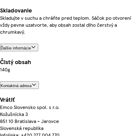
Skladovanie
Skladujte v suchu a chráňte pred teplom. Sáčok po otvorení
vždy pevne uzatvorte, aby obsah zostal dlho čerstvý a
chrumkavý.
Ďalšie informácie
Čistý obsah
140g
Kontaktná adresa
Vrátiť
Emco Slovensko spol. s r.o.
Kožušnícka 3
851 10 Bratislava - Jarovce
Slovenská republika
Infolinka: +420 277 004 770