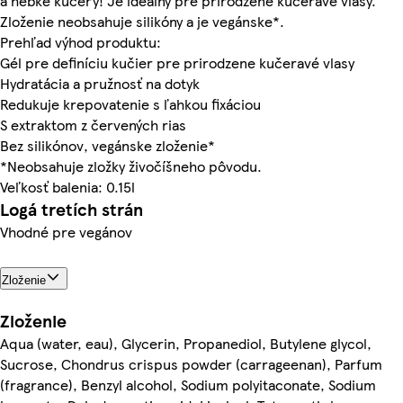
a hebké kučery! Je ideálny pre prirodzene kučeravé vlasy.
Zloženie neobsahuje silikóny a je vegánske*.
Prehľad výhod produktu:
Gél pre definíciu kučier pre prirodzene kučeravé vlasy
Hydratácia a pružnosť na dotyk
Redukuje krepovatenie s ľahkou fixáciou
S extraktom z červených rias
Bez silikónov, vegánske zloženie*
*Neobsahuje zložky živočíšneho pôvodu.
Veľkosť balenia: 0.15l
Logá tretích strán
Vhodné pre vegánov
Zloženie
Zloženie
Aqua (water, eau), Glycerin, Propanediol, Butylene glycol,
Sucrose, Chondrus crispus powder (carrageenan), Parfum
(fragrance), Benzyl alcohol, Sodium polyitaconate, Sodium