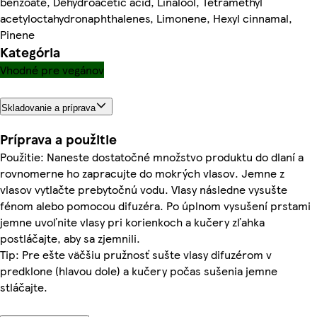
benzoate, Dehydroacetic acid, Linalool, Tetramethyl
acetyloctahydronaphthalenes, Limonene, Hexyl cinnamal,
Pinene
Kategória
Vhodné pre vegánov
Skladovanie a príprava
Príprava a použitie
Použitie: Naneste dostatočné množstvo produktu do dlaní a
rovnomerne ho zapracujte do mokrých vlasov. Jemne z
vlasov vytlačte prebytočnú vodu. Vlasy následne vysušte
fénom alebo pomocou difuzéra. Po úplnom vysušení prstami
jemne uvoľnite vlasy pri korienkoch a kučery zľahka
postláčajte, aby sa zjemnili.
Tip: Pre ešte väčšiu pružnosť sušte vlasy difuzérom v
predklone (hlavou dole) a kučery počas sušenia jemne
stláčajte.