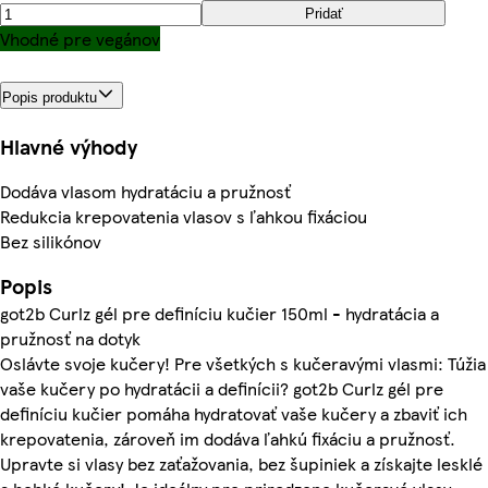
Pridať
Vhodné pre vegánov
Popis produktu
Hlavné výhody
Dodáva vlasom hydratáciu a pružnosť
Redukcia krepovatenia vlasov s ľahkou fixáciou
Bez silikónov
Popis
got2b Curlz gél pre definíciu kučier 150ml - hydratácia a
pružnosť na dotyk
Oslávte svoje kučery! Pre všetkých s kučeravými vlasmi: Túžia
vaše kučery po hydratácii a definícii? got2b Curlz gél pre
definíciu kučier pomáha hydratovať vaše kučery a zbaviť ich
krepovatenia, zároveň im dodáva ľahkú fixáciu a pružnosť.
Upravte si vlasy bez zaťažovania, bez šupiniek a získajte lesklé