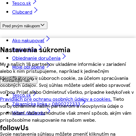
Tesco.sk
Clubcard
Pred prvým nákupom
Ako nakupovať
Nastavenia súkromia
Registrácia
Objednanie doručenia
My a našich 18 partnerov ukladáme informácie v zariadení
Moje obľúbené
alebo k nim pristupujeme, napríklad k jedinečným
identifikátorom v súboroch cookie, za účelom spracúvania
Kontaktujte nás
osobných údajov. Svoj súhlas môžete udeliť alebo spravovať
voľbou Prijať alebo Odmietnuť všetko, prípadne kedykoľvek v
Tesco.sk
Pravidlách pre ochranu osobných údajov a cookies.
Tieto
Zákaznícka linka - 0800222333
voľby oznámime našim partnerom a neovplyvnia údaje o
Výber obchodu
prehliadaní. Vaše rozhodnutie však zmení spôsob, akým vám
prispôsobíme nakupovanie na našom webe.
followUs
Svoje nastavenia súhlasu môžete zmeniť kliknutím na