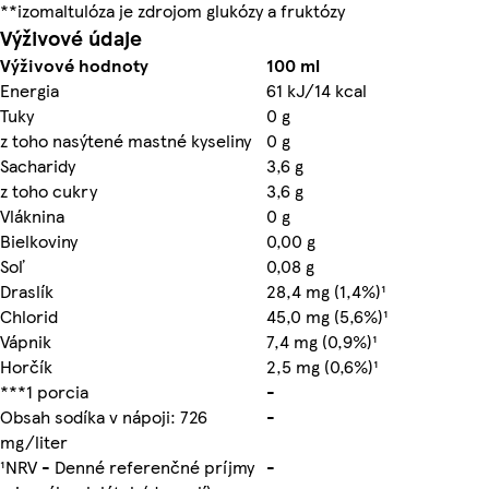
**izomaltulóza je zdrojom glukózy a fruktózy
Výživové údaje
Výživové hodnoty
100 ml
Energia
61 kJ/14 kcal
Tuky
0 g
z toho nasýtené mastné kyseliny
0 g
Sacharidy
3,6 g
z toho cukry
3,6 g
Vláknina
0 g
Bielkoviny
0,00 g
Soľ
0,08 g
Draslík
28,4 mg (1,4%)¹
Chlorid
45,0 mg (5,6%)¹
Vápnik
7,4 mg (0,9%)¹
Horčík
2,5 mg (0,6%)¹
***1 porcia
-
Obsah sodíka v nápoji: 726
-
mg/liter
¹NRV - Denné referenčné príjmy
-