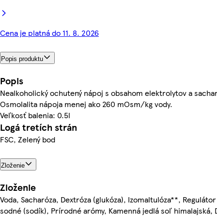
Cena je platná do 11. 8. 2026
Popis produktu
Popis
Nealkoholický ochutený nápoj s obsahom elektrolytov a sachar
Osmolalita nápoja menej ako 260 mOsm/kg vody.
Veľkosť balenia: 0.5l
Logá tretích strán
FSC, Zelený bod
Zloženie
Zloženie
Voda, Sacharóza, Dextróza (glukóza), Izomaltulóza**, Regulátor 
sodné (sodík), Prírodné arómy, Kamenná jedlá soľ himalajská, D