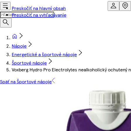
Preskočiť na hlavný obsah
Preskočiť na vyhľadávanie
Nápoje
Energetické a športové nápoje
Športové nápoje
Voxberg Hydro Pro Electrolytes nealkoholický ochutený 
Späť na Športové nápoje