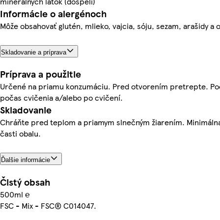
minerálnych látok (dospelí)
Informácie o alergénoch
Môže obsahovať glutén, mlieko, vajcia, sóju, sezam, arašidy a 
Skladovanie a príprava
Príprava a použitie
Určené na priamu konzumáciu. Pred otvorením pretrepte. Podá
počas cvičenia a/alebo po cvičení.
Skladovanie
Chráňte pred teplom a priamym slnečným žiarením. Minimálna
časti obalu.
Ďalšie informácie
Čistý obsah
500ml ℮
FSC - Mix - FSC® C014047.