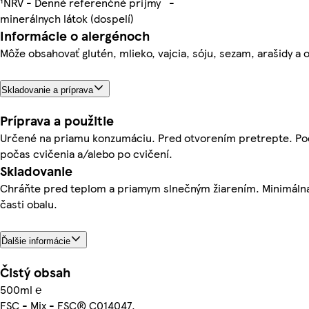
¹NRV - Denné referenčné príjmy
-
minerálnych látok (dospelí)
Informácie o alergénoch
Môže obsahovať glutén, mlieko, vajcia, sóju, sezam, arašidy a 
Skladovanie a príprava
Príprava a použitie
Určené na priamu konzumáciu. Pred otvorením pretrepte. Podá
počas cvičenia a/alebo po cvičení.
Skladovanie
Chráňte pred teplom a priamym slnečným žiarením. Minimálna
časti obalu.
Ďalšie informácie
Čistý obsah
500ml ℮
FSC - Mix - FSC® C014047.