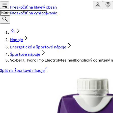
Preskočiť na hlavný obsah
Preskočiť na vyhľadávanie
Nápoje
Energetické a športové nápoje
Športové nápoje
Voxberg Hydro Pro Electrolytes nealkoholický ochutený
Späť na Športové nápoje