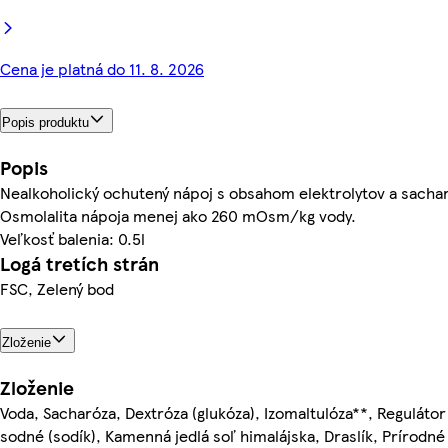
Cena je platná do 11. 8. 2026
Popis produktu
Popis
Nealkoholický ochutený nápoj s obsahom elektrolytov a sach
Osmolalita nápoja menej ako 260 mOsm/kg vody.
Veľkosť balenia: 0.5l
Logá tretích strán
FSC, Zelený bod
Zloženie
Zloženie
Voda, Sacharóza, Dextróza (glukóza), Izomaltulóza**, Regulátor 
sodné (sodík), Kamenná jedlá soľ himalájska, Draslík, Prírodn