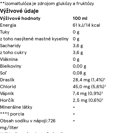
**izomaltulóza je zdrojom glukózy a fruktózy
Výživové údaje
Výživové hodnoty
100 ml
Energia
61 kJ/14 kcal
Tuky
0 g
z toho nasýtené mastné kyseliny
0 g
Sacharidy
3,6 g
z toho cukry
3,6 g
Vláknina
0 g
Bielkoviny
0,00 g
Soľ
0,08 g
Draslík
28,4 mg (1,4%)¹
Chlorid
45,0 mg (5,6%)¹
Vápnik
7,4 mg (0,9%)¹
Horčík
2,5 mg (0,6%)¹
Minerálne látky
-
***1 porcia
-
Obsah sodíku v nápoji:726
-
mg/liter