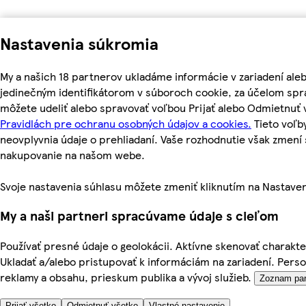
Nastavenia súkromia
My a našich 18 partnerov ukladáme informácie v zariadení ale
jedinečným identifikátorom v súboroch cookie, za účelom spr
môžete udeliť alebo spravovať voľbou Prijať alebo Odmietnuť 
Pravidlách pre ochranu osobných údajov a cookies.
Tieto voľb
neovplyvnia údaje o prehliadaní. Vaše rozhodnutie však zmen
nakupovanie na našom webe.
Svoje nastavenia súhlasu môžete zmeniť kliknutím na Nastaven
My a naši partneri spracúvame údaje s cieľom
Používať presné údaje o geolokácii. Aktívne skenovať charakteri
Ukladať a/alebo pristupovať k informáciám na zariadení. Pers
reklamy a obsahu, prieskum publika a vývoj služieb.
Zoznam par
Prijať všetko
Odmietnuť všetko
Vlastné nastavenie