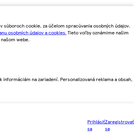
m v súboroch cookie, za účelom spracúvania osobných údajov.
anu osobných údajov a cookies.
Tieto voľby oznámime našim
a našom webe.
ť k informáciám na zariadení. Personalizovaná reklama a obsah,
Prihlásiť
Zaregistrovať
sa
sa