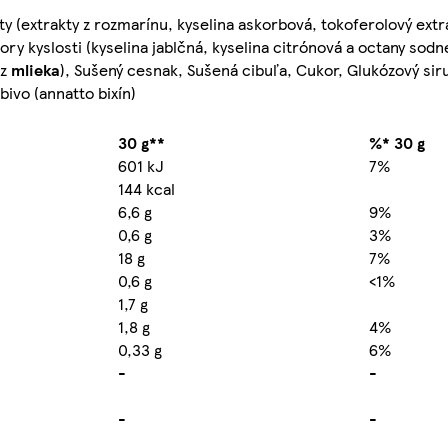
nty (extrakty z rozmarínu, kyselina askorbová, tokoferolový extr
tory kyslosti (kyselina jablčná, kyselina citrónová a octany sod
(z
mlieka
), Sušený cesnak, Sušená cibuľa, Cukor, Glukózový sir
bivo (annatto bixín)
30 g**
%* 30 g
601 kJ
7%
144 kcal
6,6 g
9%
0,6 g
3%
18 g
7%
0,6 g
<1%
1,7 g
1,8 g
4%
0,33 g
6%
-
-
-
-