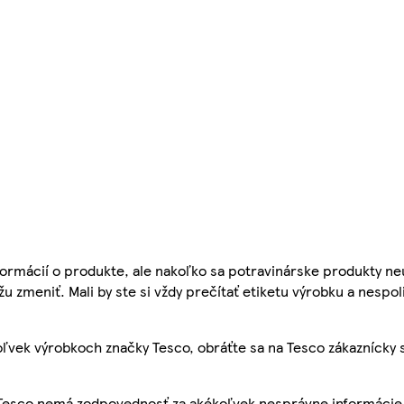
ormácií o produkte, ale nakoľko sa potravinárske produkty ne
žu zmeniť. Mali by ste si vždy prečítať etiketu výrobku a nespol
ľvek výrobkoch značky Tesco, obráťte sa na Tesco zákaznícky 
, Tesco nemá zodpovednosť za akékoľvek nesprávne informácie