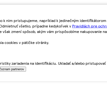
bo k nim pristupujeme, napríklad k jedinečným identifikátoro
o Odmietnuť všetko, prípadne kedykoľvek v
Pravidlách pre ochr
tie však zmení spôsob, akým vám prispôsobíme nakupovanie n
ia cookies v pätičke stránky.
istiky zariadenia na identifikáciu. Ukladať a/alebo pristupova
Zoznam partnerov