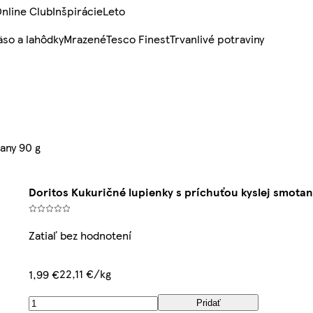
nline Club
Inšpirácie
Leto
so a lahôdky
Mrazené
Tesco Finest
Trvanlivé potraviny
any 90 g
Doritos Kukuričné lupienky s príchuťou kyslej smotan
Zatiaľ bez hodnotení
22,11 €/kg
1,99 €
Pridať