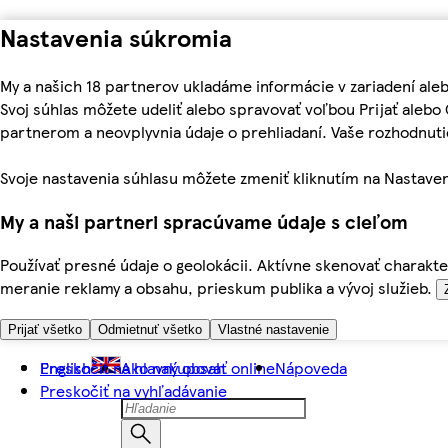
Nastavenia súkromia
My a našich 18 partnerov ukladáme informácie v zariadení ale
Svoj súhlas môžete udeliť alebo spravovať voľbou Prijať aleb
partnerom a neovplyvnia údaje o prehliadaní. Vaše rozhodnu
Svoje nastavenia súhlasu môžete zmeniť kliknutím na Nastaven
My a naši partneri spracúvame údaje s cieľom
Používať presné údaje o geolokácii. Aktívne skenovať charakter
meranie reklamy a obsahu, prieskum publika a vývoj služieb.
Prijať všetko
Odmietnuť všetko
Vlastné nastavenie
Preskočiť na hlavný obsah
English
Ako nakupovať online
Nápoveda
Preskočiť na vyhľadávanie