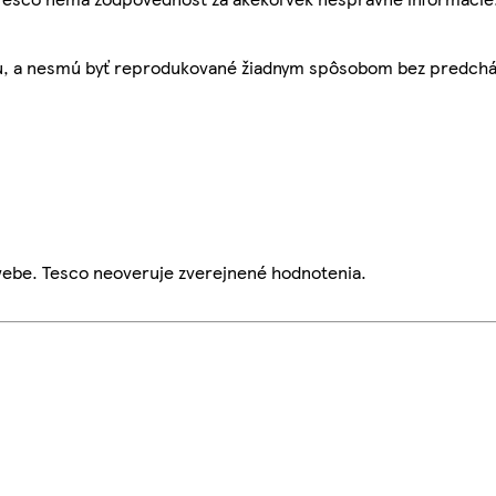
bu, a nesmú byť reprodukované žiadnym spôsobom bez predch
webe. Tesco neoveruje zverejnené hodnotenia.