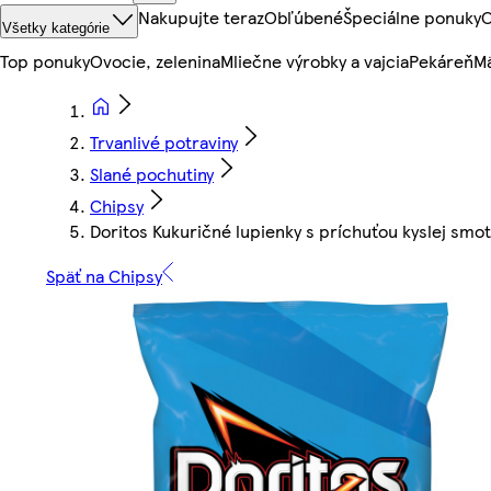
Nakupujte teraz
Obľúbené
Špeciálne ponuky
O
Všetky kategórie
Top ponuky
Ovocie, zelenina
Mliečne výrobky a vajcia
Pekáreň
Mä
Trvanlivé potraviny
Slané pochutiny
Chipsy
Doritos Kukuričné lupienky s príchuťou kyslej smot
Späť na Chipsy