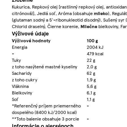
Kukurica, Repkový olej [rastlinný repkový olej, antioxida
citrónová)], Jedlá soľ, Aróma (obsahuje
mlieko
), Regulá
(glutaman sodný a 5'-ribonukleotid disodný), Sušený syr 
Chlorid draselný, Čierne korenie,
Mliečne
bielkoviny, Far
Výživové údaje
Výživové hodnoty
100 g
Energia
2004 kJ
-
479 kcal
Tuky
22 g
z toho nasýtené mastné kyseliny
2,0 g
Sacharidy
62 g
z toho cukry
1,9 g
Vláknina
5,6 g
Bielkoviny
6,1 g
Soľ
1,1 g
*Referenčný príjem priemerného
-
dospelého (8400 kJ/2000 kcal)
**Toto balenie obsahuje 3 porcie
-
Informácie o alergénoch