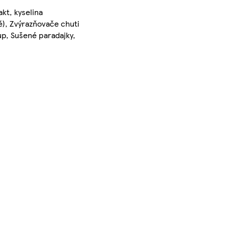
akt, kyselina
né), Zvýrazňovače chuti
up, Sušené paradajky,