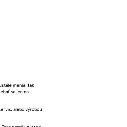
ustále menia, tak
iehať sa len na
servis, alebo výrobcu
. Toto nemá vplyv na