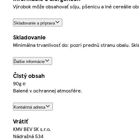
Výrobok môže obsahovať sóju, pšenicu a iné cereálie ob
Skladovanie a príprava
Skladovanie
Minimálna trvanlivosť do: pozri prednú stranu obalu. S
Ďalšie informácie
Čistý obsah
90g ℮
Balené v ochrannej atmosfére.
Kontaktná adresa
Vrátiť
KMV BEV SK s.r.o.
Nádražná 534