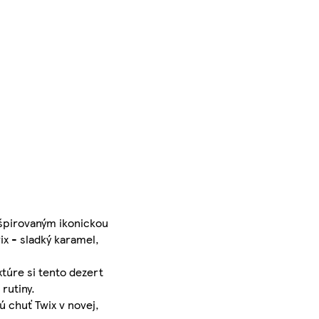
nšpirovaným ikonickou
x - sladký karamel,
túre si tento dezert
rutiny.
ú chuť Twix v novej,