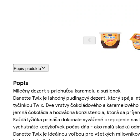
Popis produktu
Popis
Mliečny dezert s príchuťou karamelu a sušienok
Danette Twix je lahodný pudingový dezert, ktorý spája
tyčinkou Twix. Dve vrstvy čokoládového a karamelového 
jemná čokoláda a hodvábna konzistencia, ktorá sa príje
Každá lyžička prináša dokonale vyvážené prepojenie nasl
vychutnáte kedykoľvek počas dňa - ako malú sladkú odme
Danette Twix je ideálnou voľbou pre všetkých milovníkov 