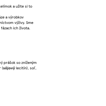
límok a užite si to
áze a výrobkov
dníctvom výživy. Sme
fázach ich života.
vý prášok so zníženým
 (
sójový
lecitín), soľ,