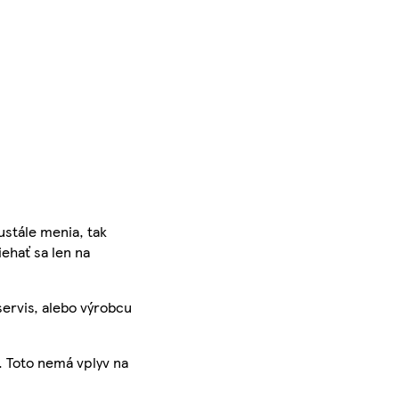
ustále menia, tak
iehať sa len na
servis, alebo výrobcu
. Toto nemá vplyv na