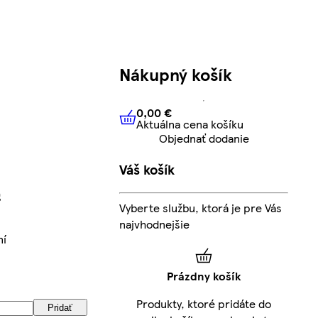
Nákupný košík
0,00 €
Aktuálna cena košíku
0,00 €
Aktuálna cena košíku
Objednať dodanie
Váš košík
g
Vyberte službu, ktorá je pre Vás
najvhodnejšie
ní
Prázdny košík
Produkty, ktoré pridáte do
Pridať