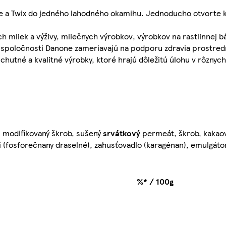
e a Twix do jedného lahodného okamihu. Jednoducho otvorte ke
 mliek a výživy, mliečnych výrobkov, výrobkov na rastlinnej b
vity spoločnosti Danone zameriavajú na podporu zdravia prostre
tné a kvalitné výrobky, ktoré hrajú dôležitú úlohu v rôznych 
, modifikovaný škrob, sušený
srvátkový
permeát, škrob, kakao
 (fosforečnany draselné), zahusťovadlo (karagénan), emulgátor
%* / 100g