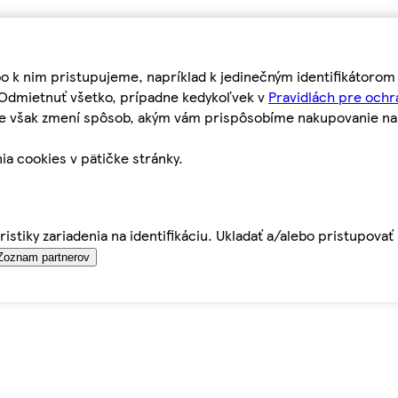
bo k nim pristupujeme, napríklad k jedinečným identifikátoro
o Odmietnuť všetko, prípadne kedykoľvek v
Pravidlách pre ochr
tie však zmení spôsob, akým vám prispôsobíme nakupovanie n
ia cookies v pätičke stránky.
istiky zariadenia na identifikáciu. Ukladať a/alebo pristupova
Zoznam partnerov