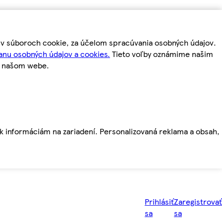
m v súboroch cookie, za účelom spracúvania osobných údajov.
anu osobných údajov a cookies.
Tieto voľby oznámime našim
a našom webe.
ť k informáciám na zariadení. Personalizovaná reklama a obsah,
Prihlásiť
Zaregistrovať
sa
sa