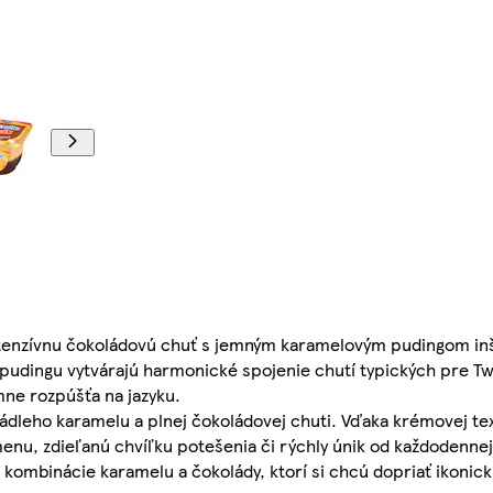
 intenzívnu čokoládovú chuť s jemným karamelovým pudingom i
pudingu vytvárajú harmonické spojenie chutí typických pre Twi
mne rozpúšťa na jazyku.
ádleho karamelu a plnej čokoládovej chuti. Vďaka krémovej tex
nu, zdieľanú chvíľku potešenia či rýchly únik od každodennej 
kombinácie karamelu a čokolády, ktorí si chcú dopriať ikonick