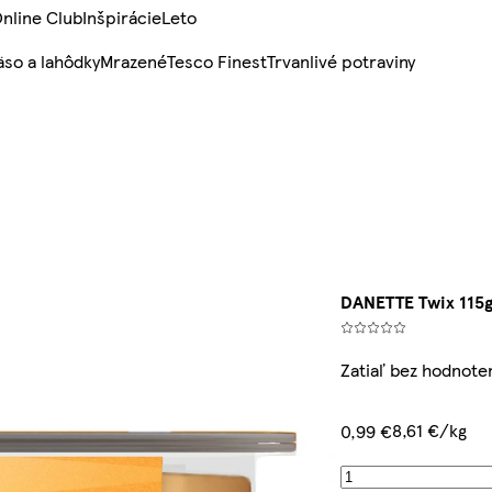
nline Club
Inšpirácie
Leto
so a lahôdky
Mrazené
Tesco Finest
Trvanlivé potraviny
DANETTE Twix 115
Zatiaľ bez hodnote
8,61 €/kg
0,99 €