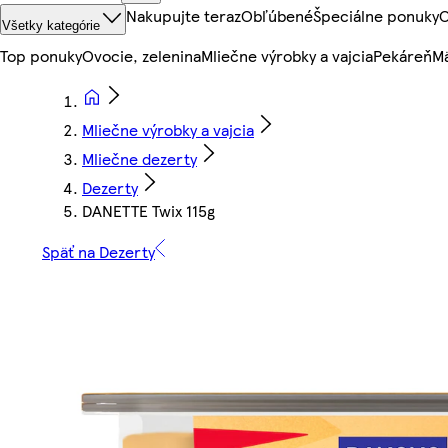
Nakupujte teraz
Obľúbené
Špeciálne ponuky
O
Všetky kategórie
Top ponuky
Ovocie, zelenina
Mliečne výrobky a vajcia
Pekáreň
Mä
Mliečne výrobky a vajcia
Mliečne dezerty
Dezerty
DANETTE Twix 115g
Späť na Dezerty