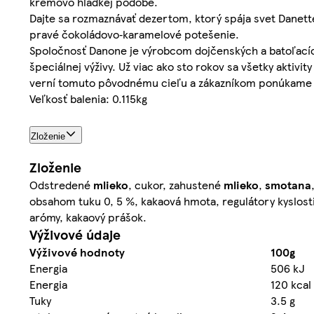
krémovo hladkej podobe.
Dajte sa rozmaznávať dezertom, ktorý spája svet Danett
pravé čokoládovo‑karamelové potešenie.
Spoločnosť Danone je výrobcom dojčenských a batoľacích
špeciálnej výživy. Už viac ako sto rokov sa všetky akti
verní tomuto pôvodnému cieľu a zákazníkom ponúkame chu
Veľkosť balenia: 0.115kg
Zloženie
Zloženie
Odstredené
mlieko
, cukor, zahustené
mlieko
,
smotana
obsahom tuku 0, 5 %, kakaová hmota, regulátory kyslosti
arómy, kakaový prášok.
Výživové údaje
Výživové hodnoty
100g
Energia
506 kJ
Energia
120 kcal
Tuky
3.5 g