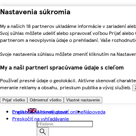
Nastavenia súkromia
My a našich 18 partnerov ukladáme informácie v zariadení ale
Svoj súhlas môžete udeliť alebo spravovať voľbou Prijať aleb
partnerom a neovplyvnia údaje o prehliadaní. Vaše rozhodnu
Svoje nastavenia súhlasu môžete zmeniť kliknutím na Nastaven
My a naši partneri spracúvame údaje s cieľom
Používať presné údaje o geolokácii. Aktívne skenovať charakter
meranie reklamy a obsahu, prieskum publika a vývoj služieb.
Prijať všetko
Odmietnuť všetko
Vlastné nastavenie
Preskočiť na hlavný obsah
English
Ako nakupovať online
Nápoveda
Preskočiť na vyhľadávanie