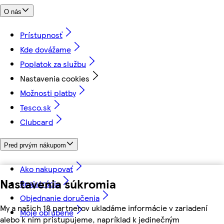
O nás
Prístupnosť
Kde dovážame
Poplatok za službu
Nastavenia cookies
Možnosti platby
Tesco.sk
Clubcard
Pred prvým nákupom
Ako nakupovať
Nastavenia súkromia
Registrácia
Objednanie doručenia
My a našich 18 partnerov ukladáme informácie v zariadení
Moje obľúbené
alebo k nim pristupujeme, napríklad k jedinečným