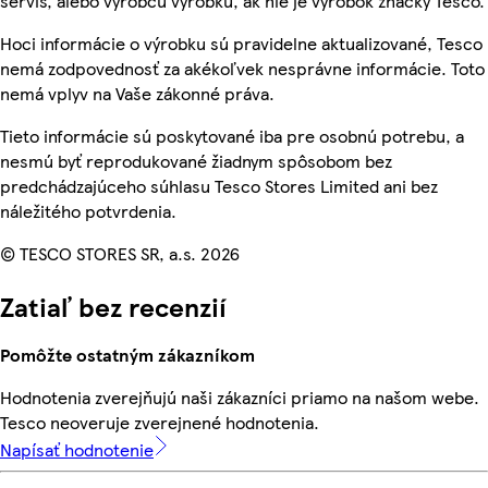
servis, alebo výrobcu výrobku, ak nie je výrobok značky Tesco.
Hoci informácie o výrobku sú pravidelne aktualizované, Tesco
nemá zodpovednosť za akékoľvek nesprávne informácie. Toto
nemá vplyv na Vaše zákonné práva.
Tieto informácie sú poskytované iba pre osobnú potrebu, a
nesmú byť reprodukované žiadnym spôsobom bez
predchádzajúceho súhlasu Tesco Stores Limited ani bez
náležitého potvrdenia.
© TESCO STORES SR, a.s. 2026
Zatiaľ bez recenzií
Pomôžte ostatným zákazníkom
Hodnotenia zverejňujú naši zákazníci priamo na našom webe.
Tesco neoveruje zverejnené hodnotenia.
Napísať hodnotenie