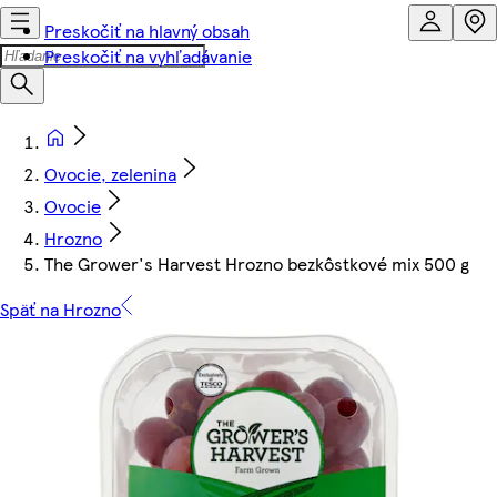
Preskočiť na hlavný obsah
Preskočiť na vyhľadávanie
Ovocie, zelenina
Ovocie
Hrozno
The Grower's Harvest Hrozno bezkôstkové mix 500 g
Späť na Hrozno