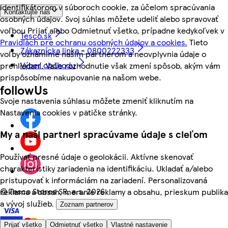
identifikátorom v súboroch cookie, za účelom spracúvania
Kontaktujte nás
osobných údajov. Svoj súhlas môžete udeliť alebo spravovať
voľbou Prijať alebo Odmietnuť všetko, prípadne kedykoľvek v
Tesco.sk
Pravidlách pre ochranu osobných údajov a cookies.
Tieto
Zákaznícka linka - 0800222333
voľby oznámime našim partnerom a neovplyvnia údaje o
Výber obchodu
prehliadaní. Vaše rozhodnutie však zmení spôsob, akým vám
prispôsobíme nakupovanie na našom webe.
followUs
Svoje nastavenia súhlasu môžete zmeniť kliknutím na
Nastavenia cookies v pätičke stránky.
My a naši partneri spracúvame údaje s cieľom
Používať presné údaje o geolokácii. Aktívne skenovať
charakteristiky zariadenia na identifikáciu. Ukladať a/alebo
pristupovať k informáciám na zariadení. Personalizovaná
©
Tesco Stores SR, a.s. 2026
reklama a obsah, meranie reklamy a obsahu, prieskum publika
a vývoj služieb.
Zoznam partnerov
Prijať všetko
Odmietnuť všetko
Vlastné nastavenie