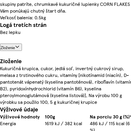
skupiny patríte, chrumkavé kukuričné lupienky CORN FLAKES
Vám ponúkajú chutný štart dňa.
Veľkosť balenia: 0.5kg
Logá tretích strán
Bez lepku
Zloženie
Zloženie
Kukuričná krupica, cukor, jedlá soľ, invertný cukrový sirup,
melasa z trstinového cukru, vitamíny [nikotínamid (niacín), D-
pantotenát vápenatý (kyselina pantoténová), riboflavín (vitamí
B2), pyridoxínhydrochlorid (vitamín B6), kyselina
pteroylmonoglutámová (kyselina listová)], Na výrobu 100 g
výrobku sa použilo 100, 5 g kukuričnej krupice
Výživové údaje
Výživové hodnoty
100g
Na porciu 30 g (%)
Energia
1619 kJ / 382 kcal
486 kJ / 115 kcal (6
%)