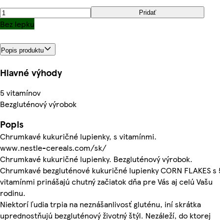
Pridať
Bez lepku
Popis produktu
Hlavné výhody
5 vitamínov
Bezgluténový výrobok
Popis
Chrumkavé kukuričné lupienky, s vitamínmi.
www.nestle-cereals.com/sk/
Chrumkavé kukuričné lupienky. Bezgluténový výrobok.
Chrumkavé bezgluténové kukuričné lupienky CORN FLAKES s 
vitamínmi prinášajú chutný začiatok dňa pre Vás aj celú Vašu
rodinu.
Niektorí ľudia trpia na neznášanlivosť gluténu, iní skrátka
uprednostňujú bezgluténový životný štýl. Nezáleží, do ktorej