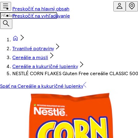
Preskočiť na hlavný obsah
Preskočiť na vyhľadávanie
Trvanlivé potraviny
Cereálie a müsli
Cereálie a kukuričné lupienky
NESTLÉ CORN FLAKES Gluten Free cereálie CLASSIC 500
Späť na Cereálie a kukuričné lupienky