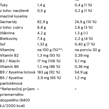
Tuky
1,4 g
0,4 g (1 %)
z toho: nasýtené
0,5 g
0,2 g (1 %)
mastné kyseliny
Sacharidy
82,9 g
24,9 g (10 %)
z toho: cukry
8,8 g
2,6 g (3 %)
Vláknina
4,2 g
1,3 g (-)
Bielkoviny
7,4 g
2,2 g (4 %)
Soľ
1,33 g
0,40 g (7 %)
Vitamíny
na 100 g (%)**:
na porciu 30 g:
Vitamín B2
1,3 mg (93 %)
0,39 mg
B3 / Niacín
17 mg (106 %)
5,1 mg
Vitamín B6
1,2 mg (86 %)
0,36 mg
B9 / Kyselina listová
183 µg (92 %)
54,9 µg
B5 / Kyselina
3,9 mg (65 %)
1,2 mg
pantoténová
*Referenčný príjem
-
-
priemerného
dospelého (8400
kJ/2000 kcal)