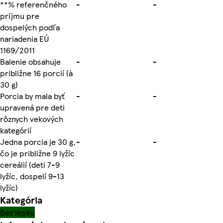
**% referenčného
-
-
príjmu pre
dospelých podľa
nariadenia EÚ
1169/2011
Balenie obsahuje
-
-
približne 16 porcií (à
30 g)
Porcia by mala byť
-
-
upravená pre deti
rôznych vekových
kategórií
Jedna porcia je 30 g,
-
-
čo je približne 9 lyžíc
cereálií (deti 7-9
lyžíc, dospelí 9-13
lyžíc)
Kategória
Bez lepku