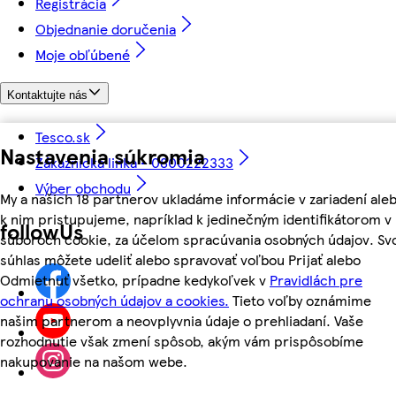
Registrácia
Objednanie doručenia
Moje obľúbené
Kontaktujte nás
Tesco.sk
Nastavenia súkromia
Zákaznícka linka - 0800222333
Výber obchodu
My a našich 18 partnerov ukladáme informácie v zariadení ale
k nim pristupujeme, napríklad k jedinečným identifikátorom v
followUs
súboroch cookie, za účelom spracúvania osobných údajov. Sv
súhlas môžete udeliť alebo spravovať voľbou Prijať alebo
Odmietnuť všetko, prípadne kedykoľvek v
Pravidlách pre
ochranu osobných údajov a cookies.
Tieto voľby oznámime
našim partnerom a neovplyvnia údaje o prehliadaní. Vaše
rozhodnutie však zmení spôsob, akým vám prispôsobíme
nakupovanie na našom webe.