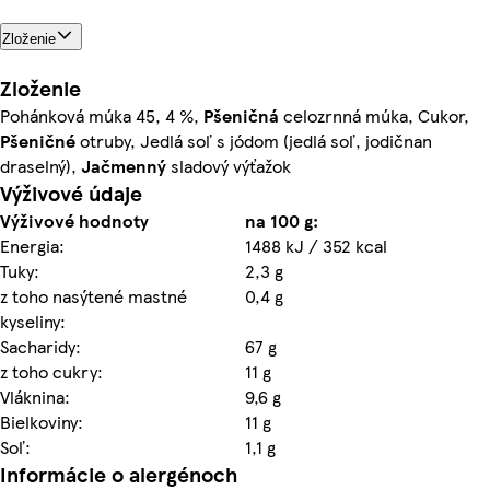
Zloženie
Zloženie
Pohánková múka 45, 4 %,
Pšeničná
celozrnná múka, Cukor,
Pšeničné
otruby, Jedlá soľ s jódom (jedlá soľ, jodičnan
draselný),
Jačmenný
sladový výťažok
Výživové údaje
Výživové hodnoty
na 100 g:
Energia:
1488 kJ / 352 kcal
Tuky:
2,3 g
z toho nasýtené mastné
0,4 g
kyseliny:
Sacharidy:
67 g
z toho cukry:
11 g
Vláknina:
9,6 g
Bielkoviny:
11 g
Soľ:
1,1 g
Informácie o alergénoch