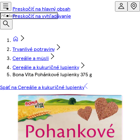
Preskočiť na hlavný obsah
Preskočiť na vyhľadávanie
Trvanlivé potraviny
Cereálie a müsli
Cereálie a kukuričné lupienky
Bona Vita Pohánkové lupienky 375 g
Späť na Cereálie a kukuričné lupienky