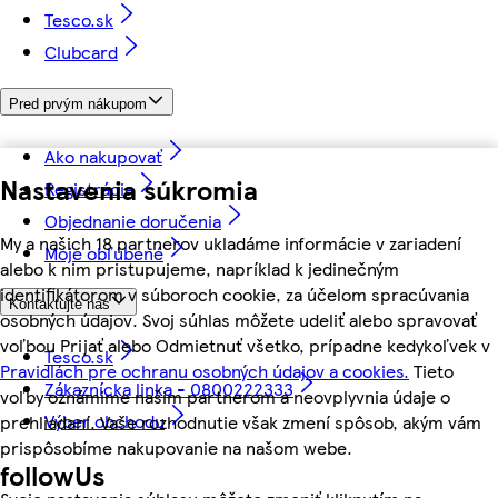
Tesco.sk
Clubcard
Pred prvým nákupom
Ako nakupovať
Nastavenia súkromia
Registrácia
Objednanie doručenia
My a našich 18 partnerov ukladáme informácie v zariadení
Moje obľúbené
alebo k nim pristupujeme, napríklad k jedinečným
identifikátorom v súboroch cookie, za účelom spracúvania
Kontaktujte nás
osobných údajov. Svoj súhlas môžete udeliť alebo spravovať
voľbou Prijať alebo Odmietnuť všetko, prípadne kedykoľvek v
Tesco.sk
Pravidlách pre ochranu osobných údajov a cookies.
Tieto
Zákaznícka linka - 0800222333
voľby oznámime našim partnerom a neovplyvnia údaje o
Výber obchodu
prehliadaní. Vaše rozhodnutie však zmení spôsob, akým vám
prispôsobíme nakupovanie na našom webe.
followUs