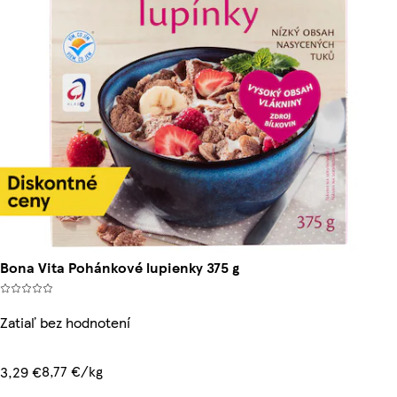
Bona Vita Pohánkové lupienky 375 g
Zatiaľ bez hodnotení
8,77 €/kg
3,29 €