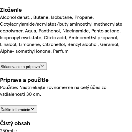
Zloženie
Alcohol denat., Butane, Isobutane, Propane,
Octylacrylamide/acrylates/butylaminoethyl methacrylate
copolymer, Aqua, Panthenol, Niacinamide, Pantolactone,
Isopropyl myristate, Citric acid, Aminomethyl propanol,
Linalool, Limonene, Citronellol, Benzyl alcohol, Geraniol,
Alpha-isomethyl ionone, Parfum
Skladovanie a príprava
Príprava a použitie
Použitie: Nastriekajte rovnomerne na celý účes zo
vzdialenosti 30 cm.
Ďalšie informácie
Čistý obsah
250ml ℮