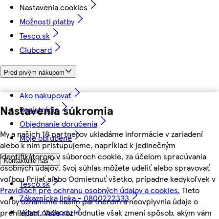
Nastavenia cookies
Možnosti platby
Tesco.sk
Clubcard
Pred prvým nákupom
Ako nakupovať
Nastavenia súkromia
Registrácia
Objednanie doručenia
My a našich 18 partnerov ukladáme informácie v zariadení
Moje obľúbené
alebo k nim pristupujeme, napríklad k jedinečným
identifikátorom v súboroch cookie, za účelom spracúvania
Kontaktujte nás
osobných údajov. Svoj súhlas môžete udeliť alebo spravovať
voľbou Prijať alebo Odmietnuť všetko, prípadne kedykoľvek v
Tesco.sk
Pravidlách pre ochranu osobných údajov a cookies.
Tieto
Zákaznícka linka - 0800222333
voľby oznámime našim partnerom a neovplyvnia údaje o
Výber obchodu
prehliadaní. Vaše rozhodnutie však zmení spôsob, akým vám