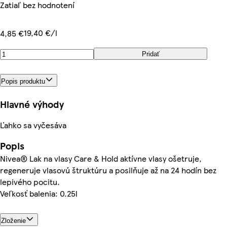
Zatiaľ bez hodnotení
19,40 €/l
4,85 €
Pridať
Popis produktu
Hlavné výhody
Ľahko sa vyčesáva
Popis
Nivea® Lak na vlasy Care & Hold aktívne vlasy ošetruje,
regeneruje vlasovú štruktúru a posilňuje až na 24 hodín bez
lepivého pocitu.
Veľkosť balenia: 0.25l
Zloženie