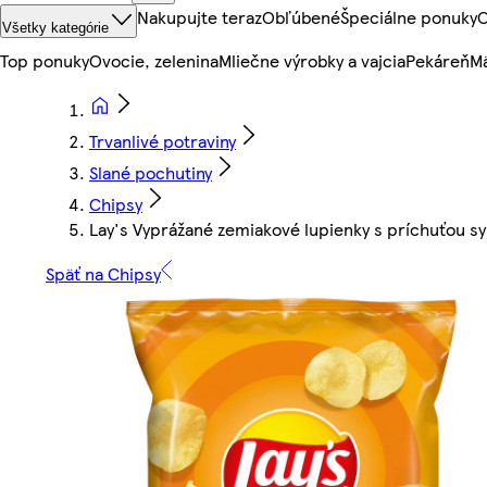
Nakupujte teraz
Obľúbené
Špeciálne ponuky
O
Všetky kategórie
Top ponuky
Ovocie, zelenina
Mliečne výrobky a vajcia
Pekáreň
Mä
Trvanlivé potraviny
Slané pochutiny
Chipsy
Lay's Vyprážané zemiakové lupienky s príchuťou sy
Späť na Chipsy