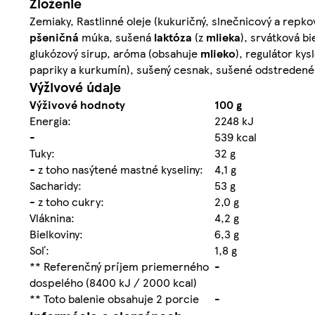
Zloženie
Zemiaky, Rastlinné oleje (kukuričný, slnečnicový a repk
pšeničná
múka, sušená
laktóza
(z
mlieka
), srvátková bi
glukózový sirup, aróma (obsahuje
mlieko
), regulátor kys
papriky a kurkumín), sušený cesnak, sušené odstreden
Výživové údaje
Výživové hodnoty
100 g
Energia:
2248 kJ
-
539 kcal
Tuky:
32 g
- z toho nasýtené mastné kyseliny:
4,1 g
Sacharidy:
53 g
- z toho cukry:
2,0 g
Vláknina:
4,2 g
Bielkoviny:
6,3 g
Soľ:
1,8 g
** Referenčný príjem priemerného
-
dospelého (8400 kJ / 2000 kcal)
** Toto balenie obsahuje 2 porcie
-