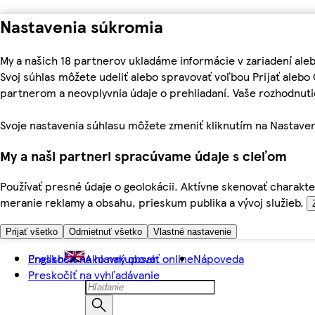
Nastavenia súkromia
My a našich 18 partnerov ukladáme informácie v zariadení ale
Svoj súhlas môžete udeliť alebo spravovať voľbou Prijať aleb
partnerom a neovplyvnia údaje o prehliadaní. Vaše rozhodnu
Svoje nastavenia súhlasu môžete zmeniť kliknutím na Nastaven
My a naši partneri spracúvame údaje s cieľom
Používať presné údaje o geolokácii. Aktívne skenovať charakter
meranie reklamy a obsahu, prieskum publika a vývoj služieb.
Prijať všetko
Odmietnuť všetko
Vlastné nastavenie
Preskočiť na hlavný obsah
English
Ako nakupovať online
Nápoveda
Preskočiť na vyhľadávanie