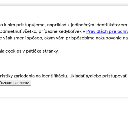
bo k nim pristupujeme, napríklad k jedinečným identifikátoro
o Odmietnuť všetko, prípadne kedykoľvek v
Pravidlách pre ochr
tie však zmení spôsob, akým vám prispôsobíme nakupovanie n
ia cookies v pätičke stránky.
istiky zariadenia na identifikáciu. Ukladať a/alebo pristupova
Zoznam partnerov