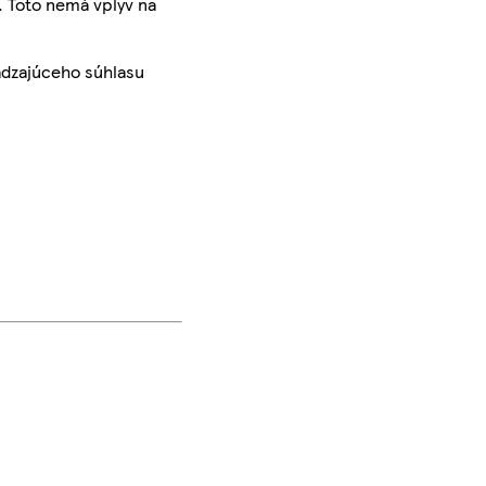
. Toto nemá vplyv na
ádzajúceho súhlasu