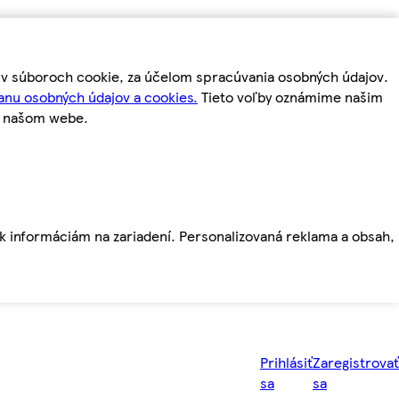
m v súboroch cookie, za účelom spracúvania osobných údajov.
anu osobných údajov a cookies.
Tieto voľby oznámime našim
a našom webe.
ť k informáciám na zariadení. Personalizovaná reklama a obsah,
Prihlásiť
Zaregistrovať
sa
sa