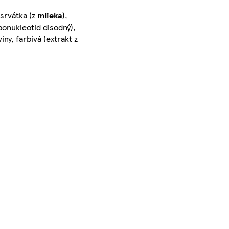
srvátka (z
mlieka
),
bonukleotid disodný),
iny, farbivá (extrakt z