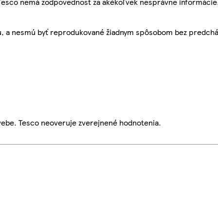
, Tesco nemá zodpovednosť za akékoľvek nesprávne informácie
bu, a nesmú byť reprodukované žiadnym spôsobom bez predch
webe. Tesco neoveruje zverejnené hodnotenia.