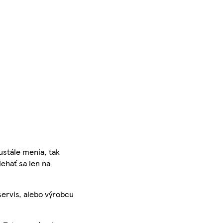
ustále menia, tak
iehať sa len na
servis, alebo výrobcu