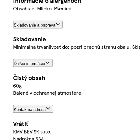
Informácie o alergénoch
Obsahuje: Mlieko, Pšenica
Skladovanie a príprava
Skladovanie
Minimálna trvanlivosť do: pozri prednú stranu obalu. S
Ďalšie informácie
Čistý obsah
60g
Balené v ochrannej atmosfére.
Kontaktná adresa
Vrátiť
KMV BEV SK s.r.o.
Nádražná 534