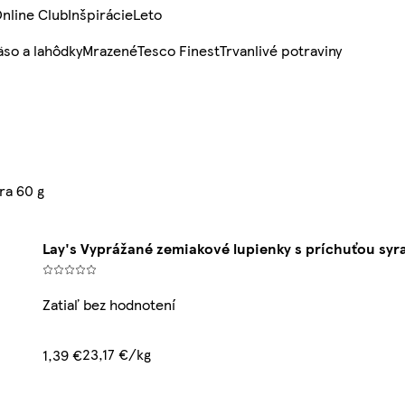
nline Club
Inšpirácie
Leto
so a lahôdky
Mrazené
Tesco Finest
Trvanlivé potraviny
ra 60 g
Lay's Vyprážané zemiakové lupienky s príchuťou syra
Zatiaľ bez hodnotení
23,17 €/kg
1,39 €