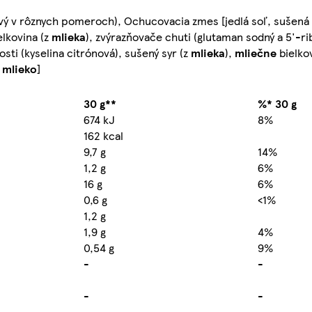
ový v rôznych pomeroch), Ochucovacia zmes [jedlá soľ, sušená 
elkovina (z
mlieka
), zvýrazňovače chuti (glutaman sodný a 5'-ri
losti (kyselina citrónová), sušený syr (z
mlieka
),
mliečne
bielkov
é
mlieko
]
30 g**
%* 30 g
674 kJ
8%
162 kcal
9,7 g
14%
1,2 g
6%
16 g
6%
0,6 g
<1%
1,2 g
1,9 g
4%
0,54 g
9%
-
-
-
-