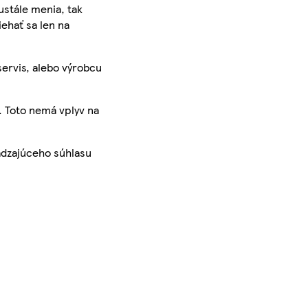
ustále menia, tak
iehať sa len na
servis, alebo výrobcu
. Toto nemá vplyv na
ádzajúceho súhlasu