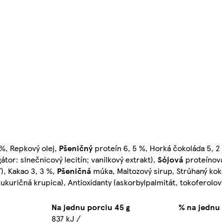
%, Repkový olej,
Pšeničný
proteín 6, 5 %, Horká čokoláda 5, 2
or: slnečnicový lecitín; vanilkový extrakt),
Sójová
proteínov
ľ), Kakao 3, 3 %,
Pšeničná
múka, Maltozový sirup, Strúhaný ko
ukuričná krupica), Antioxidanty (askorbylpalmitát, tokoferolov
Na jednu porciu 45 g
% na jednu
837 kJ /