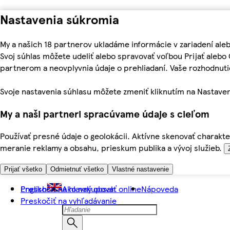
Nastavenia súkromia
My a našich 18 partnerov ukladáme informácie v zariadení ale
Svoj súhlas môžete udeliť alebo spravovať voľbou Prijať aleb
partnerom a neovplyvnia údaje o prehliadaní. Vaše rozhodnu
Svoje nastavenia súhlasu môžete zmeniť kliknutím na Nastaven
My a naši partneri spracúvame údaje s cieľom
Používať presné údaje o geolokácii. Aktívne skenovať charakter
meranie reklamy a obsahu, prieskum publika a vývoj služieb.
Prijať všetko
Odmietnuť všetko
Vlastné nastavenie
Preskočiť na hlavný obsah
English
Ako nakupovať online
Nápoveda
Preskočiť na vyhľadávanie