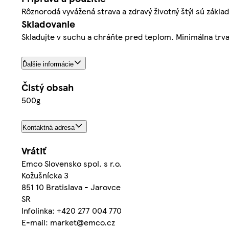
Rôznorodá vyvážená strava a zdravý životný štýl sú zákl
Skladovanie
Skladujte v suchu a chráňte pred teplom. Minimálna trvan
Ďalšie informácie
Čistý obsah
500g
Kontaktná adresa
Vrátiť
Emco Slovensko spol. s r.o.
Kožušnícka 3
851 10 Bratislava - Jarovce
SR
Infolinka: +420 277 004 770
E-mail: market@emco.cz