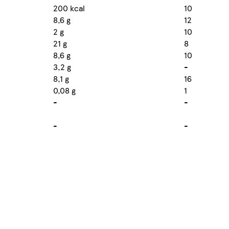
200 kcal
10
8,6 g
12
2 g
10
21 g
8
8,6 g
10
3,2 g
-
8,1 g
16
0,08 g
1
-
-
-
-