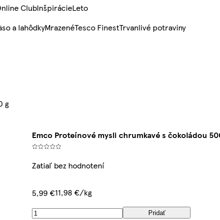
nline Club
Inšpirácie
Leto
so a lahôdky
Mrazené
Tesco Finest
Trvanlivé potraviny
0 g
Emco Proteínové mysli chrumkavé s čokoládou 50
Zatiaľ bez hodnotení
11,98 €/kg
5,99 €
Pridať