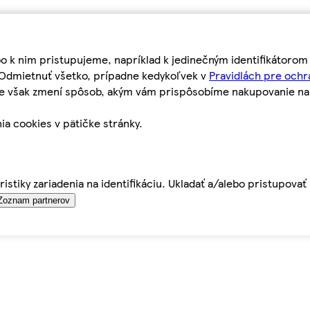
bo k nim pristupujeme, napríklad k jedinečným identifikátoro
o Odmietnuť všetko, prípadne kedykoľvek v
Pravidlách pre ochr
tie však zmení spôsob, akým vám prispôsobíme nakupovanie n
ia cookies v pätičke stránky.
istiky zariadenia na identifikáciu. Ukladať a/alebo pristupova
Zoznam partnerov