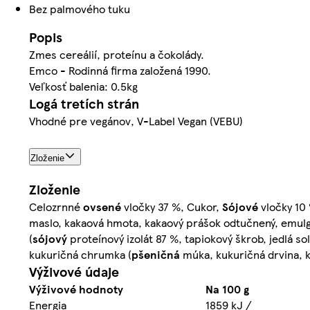
Bez palmového tuku
Popis
Zmes cereálií, proteínu a čokolády.
Emco - Rodinná firma založená 1990.
Veľkosť balenia: 0.5kg
Logá tretích strán
Vhodné pre vegánov, V-Label Vegan (VEBU)
Zloženie
Zloženie
Celozrnné
ovsené
vločky 37 %, Cukor,
Sójové
vločky 10 
maslo, kakaová hmota, kakaový prášok odtučnený, emulgát
(
sójový
proteínový izolát 87 %, tapiokový škrob, jedlá so
kukuričná chrumka (
pšeničná
múka, kukuričná drvina, k
Výživové údaje
Výživové hodnoty
Na 100 g
Energia
1859 kJ /