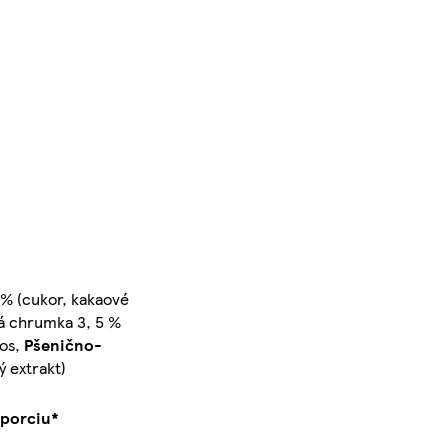
 % (cukor, kakaové
á chrumka 3, 5 %
kos,
Pšenično
-
ý extrakt)
 porciu*