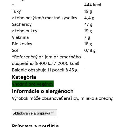
-
444 kcal
Tuky
19 g
z toho nasýtené mastné kyseliny
4,4 g
Sacharidy
47 g
z toho cukry
19 g
Vláknina
7 g
Bielkoviny
18 g
Soľ
0,18 g
*Referenčný prijem priemerného
-
dospelého (8400 kJ / 2000 kcal)
Balenie obsahuje 11 porcií à 45 g
-
Kategória
Vhodné pre vegánov
Informácie o alergénoch
Výrobok môže obsahovať arašidy, mlieko a orechy.
Skladovanie a príprava
Príprava a použitie