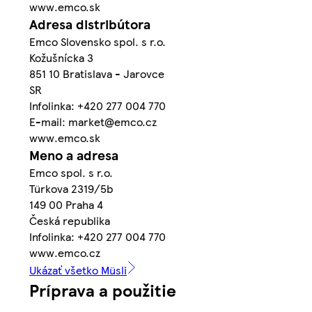
www.emco.sk
Adresa distribútora
Emco Slovensko spol. s r.o.
Kožušnícka 3
851 10 Bratislava - Jarovce
SR
Infolinka: +420 277 004 770
E-mail: market@emco.cz
www.emco.sk
Meno a adresa
Emco spol. s r.o.
Türkova 2319/5b
149 00 Praha 4
Česká republika
Infolinka: +420 277 004 770
www.emco.cz
Ukázať všetko Müsli
Príprava a použitie