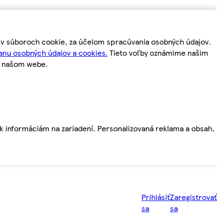
m v súboroch cookie, za účelom spracúvania osobných údajov.
anu osobných údajov a cookies.
Tieto voľby oznámime našim
a našom webe.
ť k informáciám na zariadení. Personalizovaná reklama a obsah,
Prihlásiť
Zaregistrovať
sa
sa