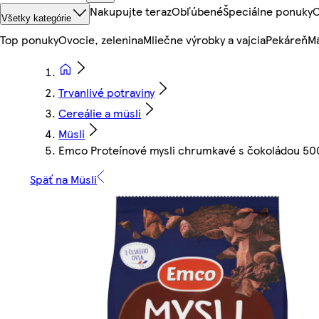
Nakupujte teraz
Obľúbené
Špeciálne ponuky
O
Všetky kategórie
Top ponuky
Ovocie, zelenina
Mliečne výrobky a vajcia
Pekáreň
Mä
Trvanlivé potraviny
Cereálie a müsli
Müsli
Emco Proteínové mysli chrumkavé s čokoládou 50
Späť na Müsli