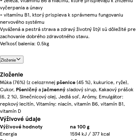
- železa, vitamínu B6 a niacínu, ktoré prispievajú k zníženiu
vyčerpania a únavy
- vitamínu B1, ktorý prispieva k správnemu fungovaniu
nervového systému
Vyvážená a pestrá strava a zdravý životný štýl sú dôležité pre
zachovanie dobrého zdravotného stavu.
Veľkosť balenia: 0.5kg
Zloženie
Zloženie
Múka (76%) (z celozrnnej
pšenice
(45 %), kukurice, ryže),
Cukor,
Pšeničný
a
jačmenný
sladový sirup, Kakaový prášok
(6, 2 %), Slnečnicový olej, Jedlá soľ, Arómy, Emulgátor:
repkový lecitín, Vitamíny: niacín, vitamín B6, vitamín B1,
vitamín D
Výživové údaje
Výživové hodnoty
na 100 g
Energia
1594 kJ / 377 kcal