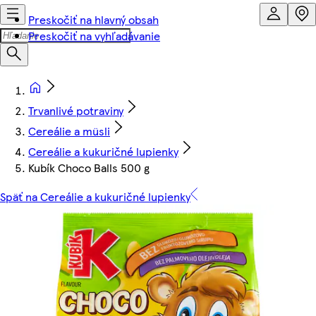
Preskočiť na hlavný obsah
Preskočiť na vyhľadávanie
Trvanlivé potraviny
Cereálie a müsli
Cereálie a kukuričné lupienky
Kubík Choco Balls 500 g
Späť na Cereálie a kukuričné lupienky