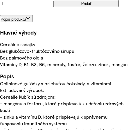
Pridať
Popis produktu
Hlavné výhody
Cereálne raňajky
Bez glukózovo-fruktózového sirupu
Bez palmového oleja
Vitamíny D, B1, B3, B6, minerály, fosfor, železo, zinok, mangán
Popis
Obilninové guľôčky s príchuťou čokolády, s vitamínmi.
Extrudovaný výrobok.
Cereálie Kubík sú zdrojom:
- mangánu a fosforu, ktoré prispievajú k udržaniu zdravých
kostí
- zinku a vitamínu D, ktoré prispievajú k správnemu
fungovaniu imunitného systému