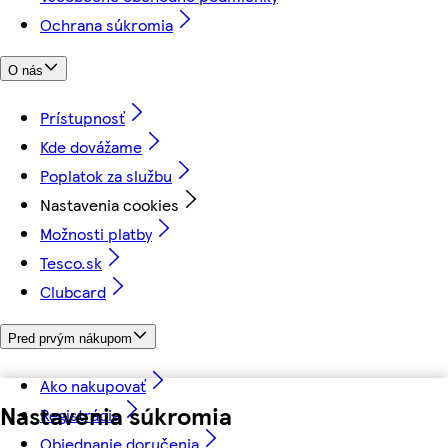
Ochrana súkromia
O nás
Prístupnosť
Kde dovážame
Poplatok za službu
Nastavenia cookies
Možnosti platby
Tesco.sk
Clubcard
Pred prvým nákupom
Ako nakupovať
Nastavenia súkromia
Registrácia
Objednanie doručenia