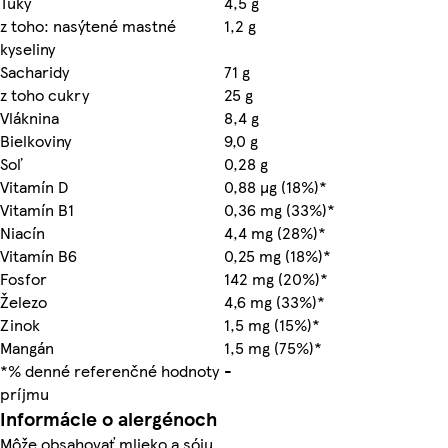
Tuky
4,5 g
z toho: nasýtené mastné
1,2 g
kyseliny
Sacharidy
71 g
z toho cukry
25 g
Vláknina
8,4 g
Bielkoviny
9,0 g
Soľ
0,28 g
Vitamín D
0,88 µg (18%)*
Vitamín B1
0,36 mg (33%)*
Niacín
4,4 mg (28%)*
Vitamín B6
0,25 mg (18%)*
Fosfor
142 mg (20%)*
Železo
4,6 mg (33%)*
Zinok
1,5 mg (15%)*
Mangán
1,5 mg (75%)*
*% denné referenčné hodnoty
-
príjmu
Informácie o alergénoch
Môže obsahovať mlieko a sóju.