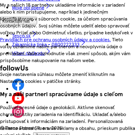
My a našich 18 partnerov ukladáme informácie v zariadení
Moje obľúbené
alebo k nim pristupujeme, napríklad k jedinečným
identifikátorom v súboroch cookie, za účelom spracúvania
Kontaktujte nás
osobných údajov. Svoj súhlas môžete udeliť alebo spravovať
voľbou Prijať alebo Odmietnuť všetko, prípadne kedykoľvek v
Tesco.sk
Pravidlách pre ochranu osobných údajov a cookies.
Tieto
Zákaznícka linka - 0800222333
voľby oznámime našim partnerom a neovplyvnia údaje o
Výber obchodu
prehliadaní. Vaše rozhodnutie však zmení spôsob, akým vám
prispôsobíme nakupovanie na našom webe.
followUs
Svoje nastavenia súhlasu môžete zmeniť kliknutím na
Nastavenia cookies v pätičke stránky.
My a naši partneri spracúvame údaje s cieľom
Používať presné údaje o geolokácii. Aktívne skenovať
charakteristiky zariadenia na identifikáciu. Ukladať a/alebo
pristupovať k informáciám na zariadení. Personalizovaná
©
Tesco Stores SR, a.s. 2026
reklama a obsah, meranie reklamy a obsahu, prieskum publika
a vývoj služieb.