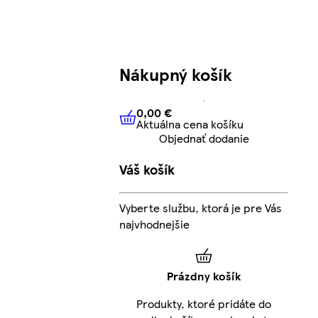
Nákupný košík
0,00 €
Aktuálna cena košíku
0,00 €
Aktuálna cena košíku
Objednať dodanie
Váš košík
Vyberte službu, ktorá je pre Vás
najvhodnejšie
Prázdny košík
Produkty, ktoré pridáte do