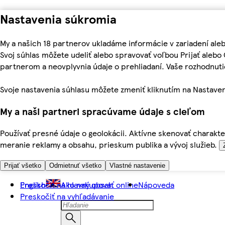
Nastavenia súkromia
My a našich 18 partnerov ukladáme informácie v zariadení ale
Svoj súhlas môžete udeliť alebo spravovať voľbou Prijať aleb
partnerom a neovplyvnia údaje o prehliadaní. Vaše rozhodnu
Svoje nastavenia súhlasu môžete zmeniť kliknutím na Nastaven
My a naši partneri spracúvame údaje s cieľom
Používať presné údaje o geolokácii. Aktívne skenovať charakter
meranie reklamy a obsahu, prieskum publika a vývoj služieb.
Prijať všetko
Odmietnuť všetko
Vlastné nastavenie
Preskočiť na hlavný obsah
English
Ako nakupovať online
Nápoveda
Preskočiť na vyhľadávanie