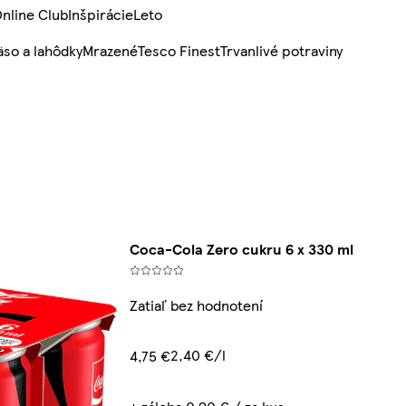
nline Club
Inšpirácie
Leto
so a lahôdky
Mrazené
Tesco Finest
Trvanlivé potraviny
Coca-Cola Zero cukru 6 x 330 ml
Zatiaľ bez hodnotení
2,40 €/l
4,75 €