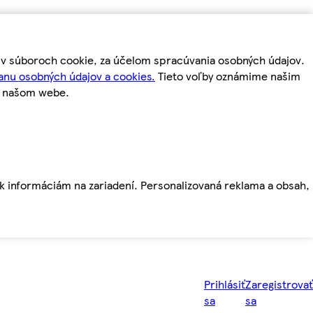
m v súboroch cookie, za účelom spracúvania osobných údajov.
anu osobných údajov a cookies.
Tieto voľby oznámime našim
a našom webe.
ť k informáciám na zariadení. Personalizovaná reklama a obsah,
Prihlásiť
Zaregistrovať
sa
sa