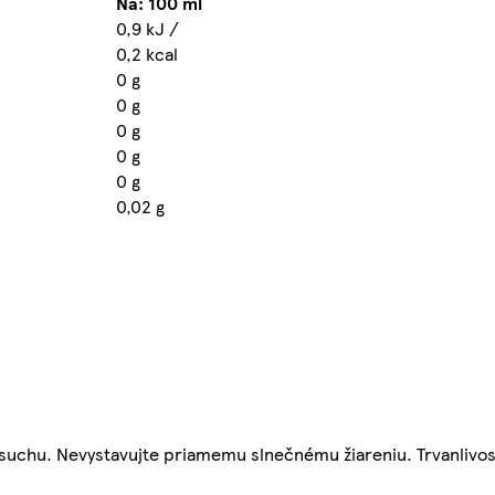
Na: 100 ml
0,9 kJ /
0,2 kcal
0 g
0 g
0 g
0 g
0 g
0,02 g
v suchu. Nevystavujte priamemu slnečnému žiareniu. Trvanlivos