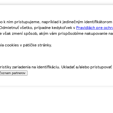
bo k nim pristupujeme, napríklad k jedinečným identifikátoro
o Odmietnuť všetko, prípadne kedykoľvek v
Pravidlách pre ochr
tie však zmení spôsob, akým vám prispôsobíme nakupovanie n
ia cookies v pätičke stránky.
istiky zariadenia na identifikáciu. Ukladať a/alebo pristupova
Zoznam partnerov