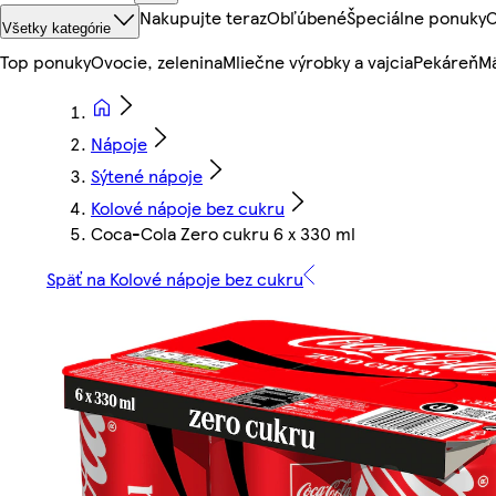
Nakupujte teraz
Obľúbené
Špeciálne ponuky
O
Všetky kategórie
Top ponuky
Ovocie, zelenina
Mliečne výrobky a vajcia
Pekáreň
Mä
Nápoje
Sýtené nápoje
Kolové nápoje bez cukru
Coca-Cola Zero cukru 6 x 330 ml
Späť na Kolové nápoje bez cukru