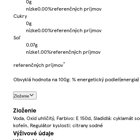
0g
nízke
0.00%
referenčných príjmov
Cukry
0g
nízke
0.00%
referenčných príjmov
Soľ
0.07g
nízke
1.00%
referenčných príjmov
*
referenčných príjmov
Obvyklá hodnota na 100g: % energetický podiel{energia}
Zloženie
Zloženie
Voda, Oxid uhličitý, Farbivo: E 150d, Sladidlá: cyklamát
kofeín, Regulátor kyslosti: citrany sodné
Výživové údaje