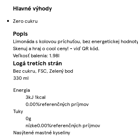
Hlavné výhody
Zero cukru
Popis
Limonáda s kolovou príchuťou, bez energetickej hodnoty
Skenuj a hraj o cool ceny! - viď QR kód.
Veľkosť balenia: 1.98l
Logá tretích strán
Bez cukru, FSC, Zelený bod
330 ml
Energia
3kJ
1kcal
0.00%
referenčných príjmov
Tuky
0g
nízke
0.00%
referenčných príjmov
Nasýtené mastné kyseliny