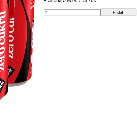
+ záloha 0,90 € / za kus
Pridať