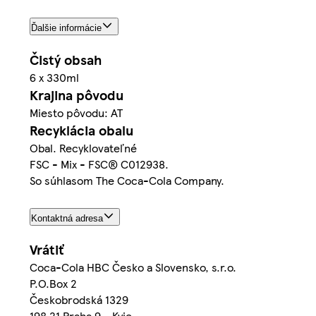
Ďalšie informácie
Čistý obsah
6 x 330ml
Krajina pôvodu
Miesto pôvodu: AT
Recyklácia obalu
Obal. Recyklovateľné
FSC - Mix - FSC® C012938.
So súhlasom The Coca-Cola Company.
Kontaktná adresa
Vrátiť
Coca-Cola HBC Česko a Slovensko, s.r.o.
P.O.Box 2
Českobrodská 1329
198 21 Praha 9 - Kyje