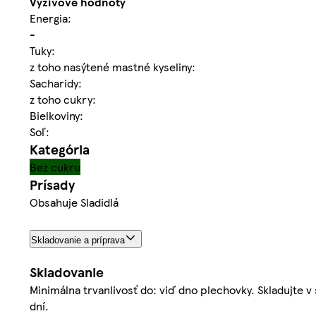
Výživové hodnoty
Energia:
-
Tuky:
z toho nasýtené mastné kyseliny:
Sacharidy:
z toho cukry:
Bielkoviny:
Soľ:
Kategória
Bez cukru
Prísady
Obsahuje Sladidlá
Skladovanie a príprava
Skladovanie
Minimálna trvanlivosť do: viď dno plechovky. Skladujte 
dní.