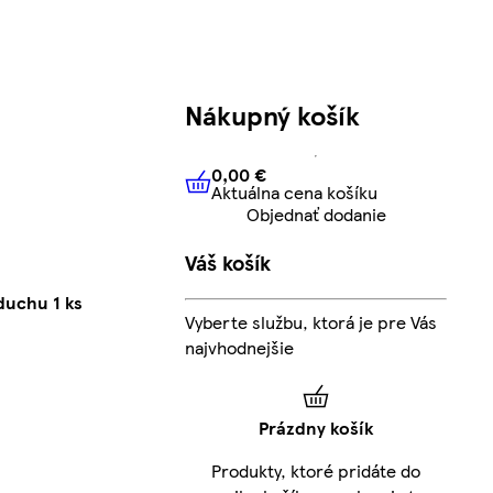
Nákupný košík
0,00 €
Aktuálna cena košíku
0,00 €
Aktuálna cena košíku
Objednať dodanie
Váš košík
duchu 1 ks
Vyberte službu, ktorá je pre Vás
najvhodnejšie
Prázdny košík
Produkty, ktoré pridáte do