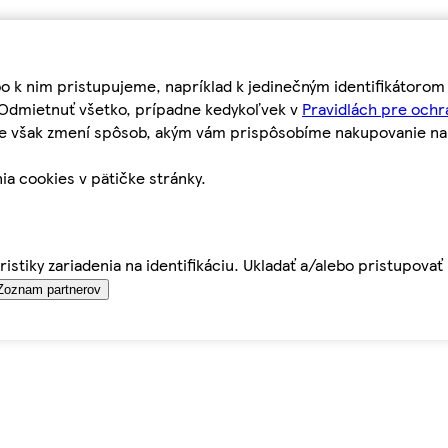
bo k nim pristupujeme, napríklad k jedinečným identifikátoro
o Odmietnuť všetko, prípadne kedykoľvek v
Pravidlách pre ochr
tie však zmení spôsob, akým vám prispôsobíme nakupovanie n
ia cookies v pätičke stránky.
istiky zariadenia na identifikáciu. Ukladať a/alebo pristupova
Zoznam partnerov