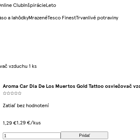
nline Club
Inšpirácie
Leto
so a lahôdky
Mrazené
Tesco Finest
Trvanlivé potraviny
vač vzduchu 1 ks
Aroma Car Dia De Los Muertos Gold Tattoo osviežovač vz
Zatiaľ bez hodnotení
1,29 €/kus
1,29 €
Pridať