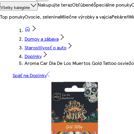
Nakupujte teraz
Obľúbené
Špeciálne ponuky
O
Všetky kategórie
Top ponuky
Ovocie, zelenina
Mliečne výrobky a vajcia
Pekáreň
Mä
Domov a zábava
Starostlivosť o auto
Doplnky
Aroma Car Dia De Los Muertos Gold Tattoo osviežo
Späť na Doplnky