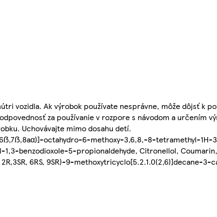
útri vozidla. Ak výrobok používate nesprávne, môže dôjsť k p
zodpovednosť za používanie v rozpore s návodom a určením vý
ýrobku. Uchovávajte mimo dosahu detí.
,6ẞ,7ẞ,8aα)]-octahydro-6-methoxy-3,6,8,-8-tetramethyl-1H-
-1,3-benzodioxole-5-propionaldehyde, Citronellol, Coumarin, 
, 2R,3SR, 6RS, 9SR)-9-methoxytricyclo[5.2.1.0(2,6)]decane-3-