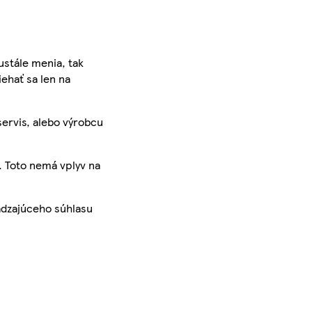
ustále menia, tak
iehať sa len na
servis, alebo výrobcu
. Toto nemá vplyv na
ádzajúceho súhlasu