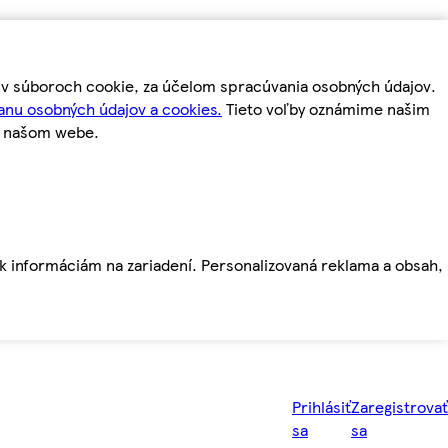
m v súboroch cookie, za účelom spracúvania osobných údajov.
anu osobných údajov a cookies.
Tieto voľby oznámime našim
a našom webe.
ť k informáciám na zariadení. Personalizovaná reklama a obsah,
Prihlásiť
Zaregistrovať
sa
sa