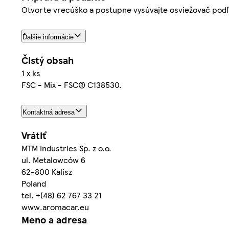
Otvorte vrecúško a postupne vysúvajte osviežovač podľa 
Ďalšie informácie
Čistý obsah
1 x ks
FSC - Mix - FSC® C138530.
Kontaktná adresa
Vrátiť
MTM Industries Sp. z o.o.
ul. Metalowców 6
62-800 Kalisz
Poland
tel. +(48) 62 767 33 21
www.aromacar.eu
Meno a adresa