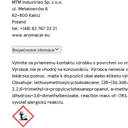
MTM Industries Sp. z o.o.
ul. Metalowców 6
62-800 Kalisz
Poland
tel. +(48) 62 767 33 21
www.aromacar.eu
Bezpečnostné informácie
Vyhnite sa priamemu kontaktu výrobku s povrchmi vo vn
Výrobok nie je vhodný na konzumáciu. Výrobca nenesie 
lekárska pomoc, majte k dispozícii obal alebo etiketu v
Obsahuje: (ethoxymethoxy)cyclododecane, [3R-(3α,3αß
2,2,6-trimethyl-α-propylcyclohexanepropanol, a-methyl
dihydroxy-3,6-dimethylbenzoate, reaction mass of: (1RS
vyvolať alergickú reakciu.