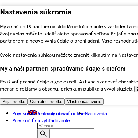
Nastavenia súkromia
My a našich 18 partnerov ukladáme informácie v zariadení ale
Svoj súhlas môžete udeliť alebo spravovať voľbou Prijať aleb
partnerom a neovplyvnia údaje o prehliadaní. Vaše rozhodnu
Svoje nastavenia súhlasu môžete zmeniť kliknutím na Nastaven
My a naši partneri spracúvame údaje s cieľom
Používať presné údaje o geolokácii. Aktívne skenovať charakter
meranie reklamy a obsahu, prieskum publika a vývoj služieb.
Prijať všetko
Odmietnuť všetko
Vlastné nastavenie
Preskočiť na hlavný obsah
English
Ako nakupovať online
Nápoveda
Preskočiť na vyhľadávanie