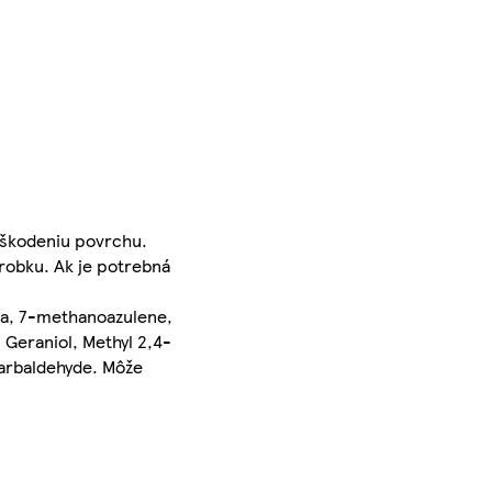
oškodeniu povrchu.
robku. Ak je potrebná
3a, 7-methanoazulene,
Geraniol, Methyl 2,4-
carbaldehyde. Môže