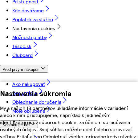
Prístupnosť
Kde dovážame
Poplatok za službu
Nastavenia cookies
Možnosti platby
Tesco.sk
Clubcard
Pred prvým nákupom
Ako nakupovať
Nastavenia súkromia
Registrácia
Objednanie doručenia
My a našich 18 partnerov ukladáme informácie v zariadení
Moje obľúbené
alebo k nim pristupujeme, napríklad k jedinečným
identifikátorom v súboroch cookie, za účelom spracúvania
Kontaktujte nás
osobných údajov. Svoj súhlas môžete udeliť alebo spravovať
voľbou Prijať alebo Odmietnuť všetko, prípadne kedykoľvek v