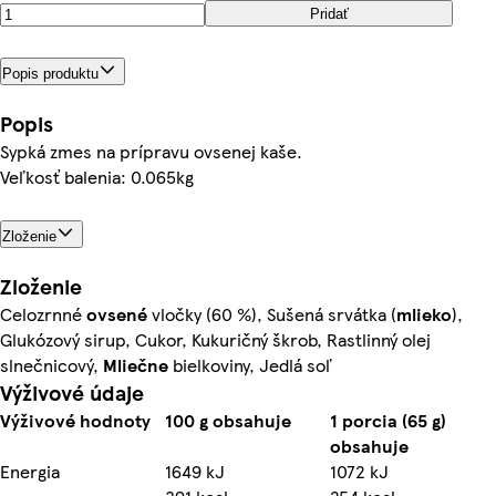
Pridať
Popis produktu
Popis
Sypká zmes na prípravu ovsenej kaše.
Veľkosť balenia: 0.065kg
Zloženie
Zloženie
Celozrnné
ovsené
vločky (60 %), Sušená srvátka (
mlieko
),
Glukózový sirup, Cukor, Kukuričný škrob, Rastlinný olej
slnečnicový,
Mliečne
bielkoviny, Jedlá soľ
Výživové údaje
Výživové hodnoty
100 g obsahuje
1 porcia (65 g)
obsahuje
Energia
1649 kJ
1072 kJ