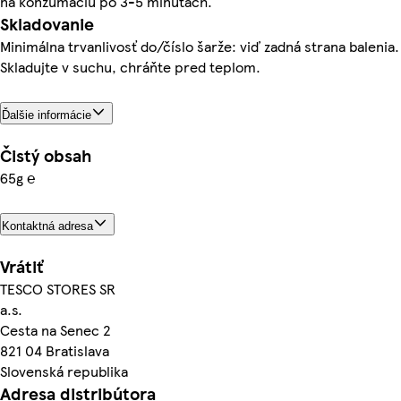
na konzumáciu po 3-5 minútach.
Skladovanie
Minimálna trvanlivosť do/číslo šarže: viď zadná strana balenia.
Skladujte v suchu, chráňte pred teplom.
Ďalšie informácie
Čistý obsah
65g ℮
Kontaktná adresa
Vrátiť
TESCO STORES SR
a.s.
Cesta na Senec 2
821 04 Bratislava
Slovenská republika
Adresa distribútora