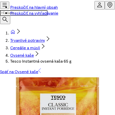
Preskočiť na hlavný obsah
Preskočiť na vyhľadávanie
Trvanlivé potraviny
Cereálie a müsli
Ovsené kaše
Tesco Instantná ovsená kaša 65 g
Späť na Ovsené kaše