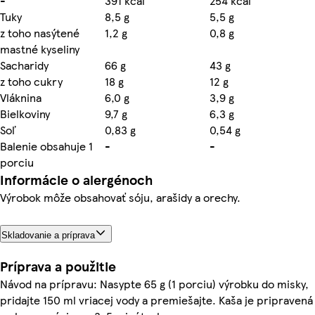
-
391 kcal
254 kcal
Tuky
8,5 g
5,5 g
z toho nasýtené
1,2 g
0,8 g
mastné kyseliny
Sacharidy
66 g
43 g
z toho cukry
18 g
12 g
Vláknina
6,0 g
3,9 g
Bielkoviny
9,7 g
6,3 g
Soľ
0,83 g
0,54 g
Balenie obsahuje 1
-
-
porciu
Informácie o alergénoch
Výrobok môže obsahovať sóju, arašidy a orechy.
Skladovanie a príprava
Príprava a použitie
Návod na prípravu: Nasypte 65 g (1 porciu) výrobku do misky,
pridajte 150 ml vriacej vody a premiešajte. Kaša je pripravená