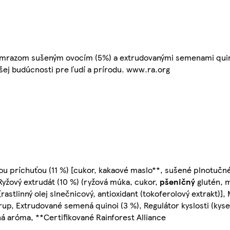
, mrazom sušeným ovocím (5%) a extrudovanými semenami quin
pšej budúcnosti pre ľudí a prírodu. www.ra.org
vou príchuťou (11 %) [cukor, kakaové maslo**, sušené plnotučn
 Ryžový extrudát (10 %) (ryžová múka, cukor,
pšeničný
glutén, 
 [rastlinný olej slnečnicový, antioxidant (tokoferolový extrakt)
sirup, Extrudované semená quinoi (3 %), Regulátor kyslosti (kyse
ná aróma, **Certifikované Rainforest Alliance