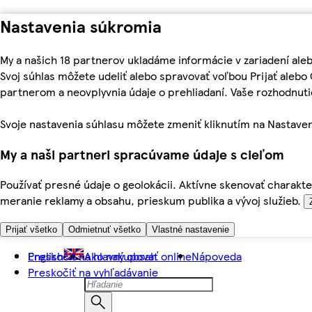
Nastavenia súkromia
My a našich 18 partnerov ukladáme informácie v zariadení ale
Svoj súhlas môžete udeliť alebo spravovať voľbou Prijať aleb
partnerom a neovplyvnia údaje o prehliadaní. Vaše rozhodnu
Svoje nastavenia súhlasu môžete zmeniť kliknutím na Nastaven
My a naši partneri spracúvame údaje s cieľom
Používať presné údaje o geolokácii. Aktívne skenovať charakter
meranie reklamy a obsahu, prieskum publika a vývoj služieb.
Prijať všetko
Odmietnuť všetko
Vlastné nastavenie
Preskočiť na hlavný obsah
English
Ako nakupovať online
Nápoveda
Preskočiť na vyhľadávanie