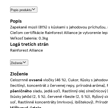
Popis produktu
Popis
Zapekané müsli (81%) s kúskami s jahodovou príchuťou
Cieľom certifikácie Rainforest Alliance je vytvorenie le
Veľkosť balenia: 0.3kg
Logá tretích strán
Rainforest Alliance
Zloženie
Zloženie
Celozrnné
ovsené
vločky (46 %), Cukor, Kúsky s jahodo
(lecitíny), koncentrát z červenej repy, prírodná aróma],
pšeničného
sladu, jedlá soľ), Rastlinný olej slnečnicový
(kúsky jahôd (2, 5 %), červené ríbezle (2, 5 %)), Ryžový 
soľ, Rastlinné koncentráty (mrkvový, ibištekový), Prírod
Výživové údaje