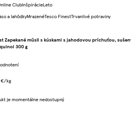
nline Club
Inšpirácie
Leto
so a lahôdky
Mrazené
Tesco Finest
Trvanlivé potraviny
st Zapekané müsli s kúskami s jahodovou príchuťou, suše
quinoi 300 g
hodnotení
3 €/kg
ukt je momentálne nedostupný