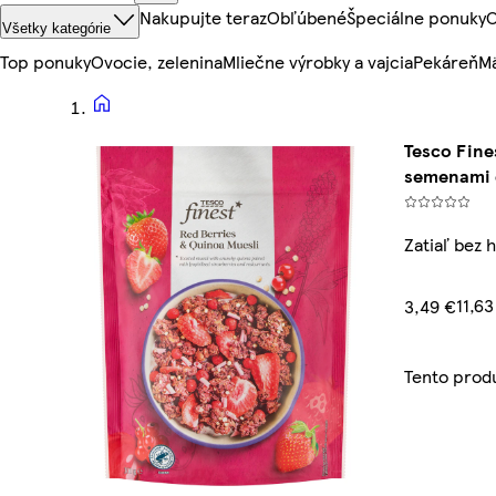
Nakupujte teraz
Obľúbené
Špeciálne ponuky
O
Všetky kategórie
Top ponuky
Ovocie, zelenina
Mliečne výrobky a vajcia
Pekáreň
Mä
Tesco Fine
semenami 
Zatiaľ bez 
11,6
3,49 €
Tento prod