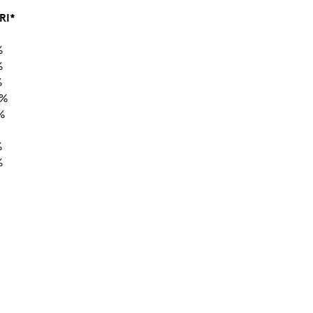
RI*
%
%
%
0%
%
%
%