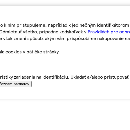
bo k nim pristupujeme, napríklad k jedinečným identifikátoro
o Odmietnuť všetko, prípadne kedykoľvek v
Pravidlách pre ochr
tie však zmení spôsob, akým vám prispôsobíme nakupovanie n
ia cookies v pätičke stránky.
istiky zariadenia na identifikáciu. Ukladať a/alebo pristupova
Zoznam partnerov