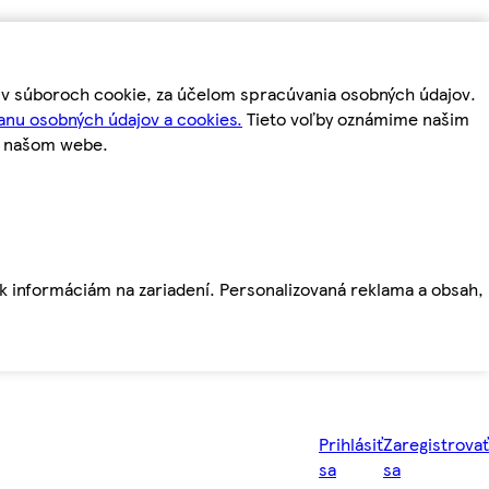
m v súboroch cookie, za účelom spracúvania osobných údajov.
anu osobných údajov a cookies.
Tieto voľby oznámime našim
a našom webe.
ť k informáciám na zariadení. Personalizovaná reklama a obsah,
Prihlásiť
Zaregistrovať
sa
sa