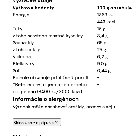
Výživové hodnoty
100 g obsahuje
Energia
1863 kJ
-
443 kcal
Tuky
15 g
z toho nasýtené mastné kyseliny
3,4 g
Sacharidy
65 g
z toho cukry
25 g
Vláknina
6,2 g
Bielkoviny
9,0 g
Soľ
0,44 g
Balenie obsahuje približne 7 porcií
-
*Referenčný príjem priemerného
-
dospelého (8400 kJ/2000 kcal)
Informácie o alergénoch
Výrobok môže obsahovať arašidy, orechy a sóju.
Skladovanie a príprava