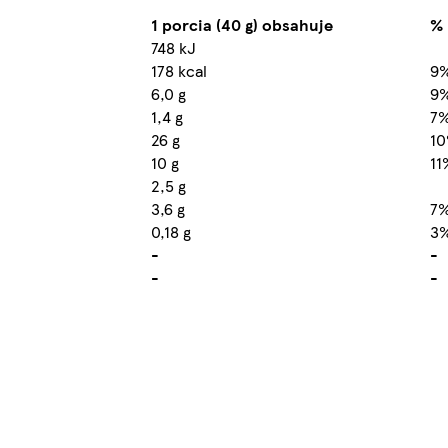
1 porcia (40 g) obsahuje
% 
748 kJ
178 kcal
9
6,0 g
9
1,4 g
7
26 g
1
10 g
11
2,5 g
3,6 g
7
0,18 g
3
-
-
-
-