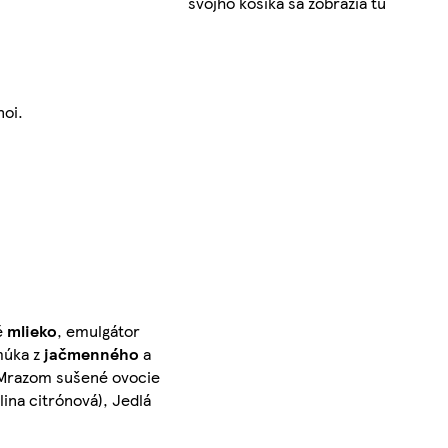
svojho košíka sa zobrazia tu
oi.
é
mlieko
, emulgátor
múka z
jačmenného
a
], Mrazom sušené ovocie
lina citrónová), Jedlá