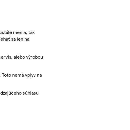
ustále menia, tak
iehať sa len na
servis, alebo výrobcu
. Toto nemá vplyv na
ádzajúceho súhlasu