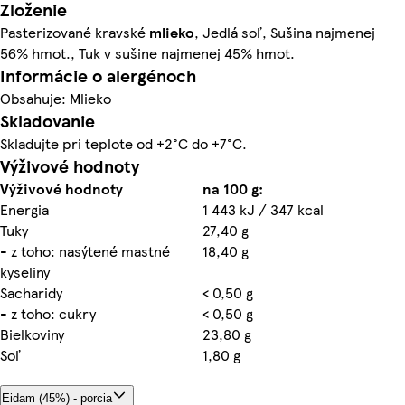
Zloženie
Pasterizované kravské
mlieko
, Jedlá soľ, Sušina najmenej
56% hmot., Tuk v sušine najmenej 45% hmot.
Informácie o alergénoch
Obsahuje: Mlieko
Skladovanie
Skladujte pri teplote od +2°C do +7°C.
Výživové hodnoty
Výživové hodnoty
na 100 g:
Energia
1 443 kJ / 347 kcal
Tuky
27,40 g
- z toho: nasýtené mastné
18,40 g
kyseliny
Sacharidy
< 0,50 g
- z toho: cukry
< 0,50 g
Bielkoviny
23,80 g
Soľ
1,80 g
Eidam (45%) - porcia