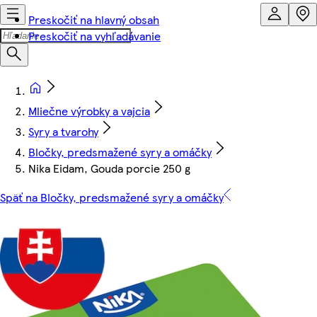
Preskočiť na hlavný obsah
Preskočiť na vyhľadávanie
Mliečne výrobky a vajcia
Syry a tvarohy
Bločky, predsmažené syry a omáčky
Nika Eidam, Gouda porcie 250 g
Späť na Bločky, predsmažené syry a omáčky