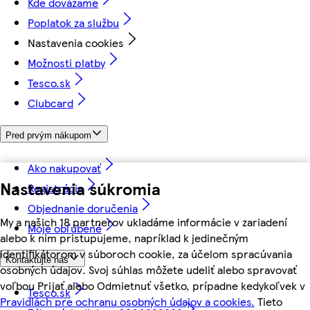
Kde dovážame
Poplatok za službu
Nastavenia cookies
Možnosti platby
Tesco.sk
Clubcard
Pred prvým nákupom
Ako nakupovať
Nastavenia súkromia
Registrácia
Objednanie doručenia
My a našich 18 partnerov ukladáme informácie v zariadení
Moje obľúbené
alebo k nim pristupujeme, napríklad k jedinečným
identifikátorom v súboroch cookie, za účelom spracúvania
Kontaktujte nás
osobných údajov. Svoj súhlas môžete udeliť alebo spravovať
voľbou Prijať alebo Odmietnuť všetko, prípadne kedykoľvek v
Tesco.sk
Pravidlách pre ochranu osobných údajov a cookies.
Tieto