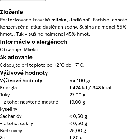
Zloženie
Pasterizované kravské
mlieko
, Jedlá soľ, Farbivo: annato,
Konzervačná látka: dusičnan sodný, Sušina najmenej 55%
hmot., Tuk v sušine najmenej 45% hmot.
Informácie o alergénoch
Obsahuje: Mlieko
Skladovanie
Skladujte pri teplote od +2°C do +7°C.
Výživové hodnoty
Výživové hodnoty
na 100 g:
Energia
1 424 kJ / 343 kcal
Tuky
27,00 g
- z toho: nasýtené mastné
19,00 g
kyseliny
Sacharidy
< 0,50 g
- z toho: cukry
< 0,50 g
Bielkoviny
25,00 g
Soľ
1,80 g