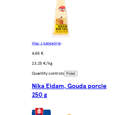
Viac z kategórie
4,65 €
23,25 €/kg
Quantity controls
Pridať
Nika Eidam, Gouda porcie
250 g