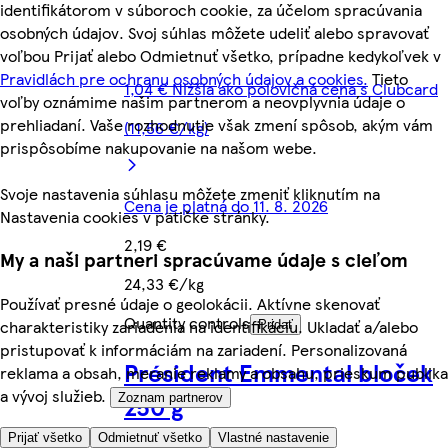
identifikátorom v súboroch cookie, za účelom spracúvania
osobných údajov. Svoj súhlas môžete udeliť alebo spravovať
voľbou Prijať alebo Odmietnuť všetko, prípadne kedykoľvek v
Pravidlách pre ochranu osobných údajov a cookies.
Tieto
1,04 € Nižšia ako polovičná cena s Clubcard
voľby oznámime našim partnerom a neovplyvnia údaje o
prehliadaní. Vaše rozhodnutie však zmení spôsob, akým vám
(11,56 €/kg)
prispôsobíme nakupovanie na našom webe.
Svoje nastavenia súhlasu môžete zmeniť kliknutím na
Cena je platná do 11. 8. 2026
Nastavenia cookies v pätičke stránky.
2,19 €
My a naši partneri spracúvame údaje s cieľom
24,33 €/kg
Používať presné údaje o geolokácii. Aktívne skenovať
Quantity controls
charakteristiky zariadenia na identifikáciu. Ukladať a/alebo
Pridať
pristupovať k informáciám na zariadení. Personalizovaná
Président Emmental bloček
reklama a obsah, meranie reklamy a obsahu, prieskum publika
a vývoj služieb.
250 g
Zoznam partnerov
Prijať všetko
Odmietnuť všetko
Vlastné nastavenie