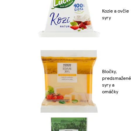
Kozie a ovčie
syry
Bločky,
predsmažené
syry a
omáčky