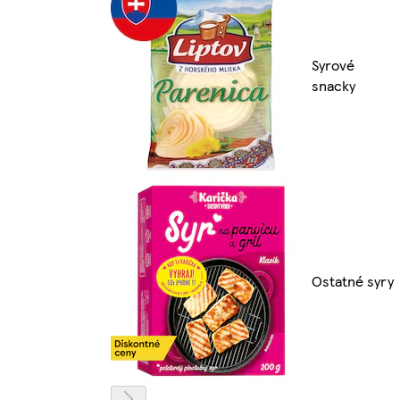
Syrové
snacky
Ostatné syry