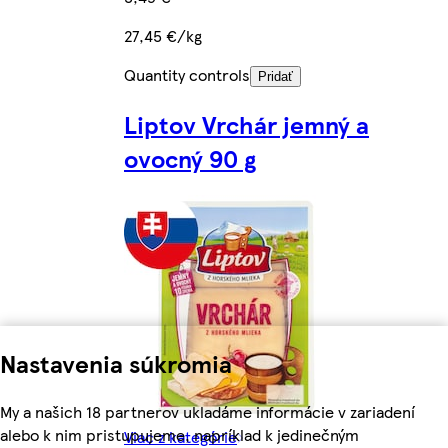
27,45 €/kg
Quantity controls
Pridať
Liptov Vrchár jemný a
ovocný 90 g
Nastavenia súkromia
My a našich 18 partnerov ukladáme informácie v zariadení
alebo k nim pristupujeme, napríklad k jedinečným
Viac z kategórie