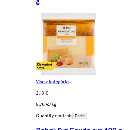
g
Viac z kategórie
2,19 €
8,76 €/kg
Quantity controls
Pridať
Dobrý Syr Gouda syr 400 g