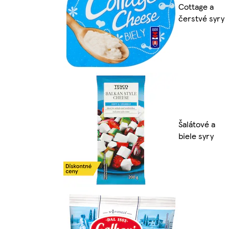
Cottage a
čerstvé syry
Šalátové a
biele syry