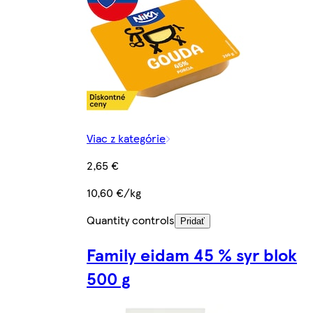
Viac z kategórie
2,65 €
10,60 €/kg
Quantity controls
Pridať
Family eidam 45 % syr blok
500 g