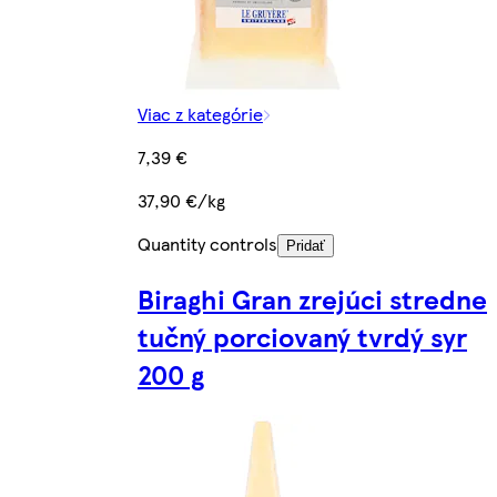
Viac z kategórie
7,39 €
37,90 €/kg
Quantity controls
Pridať
Biraghi Gran zrejúci stredne
tučný porciovaný tvrdý syr
200 g