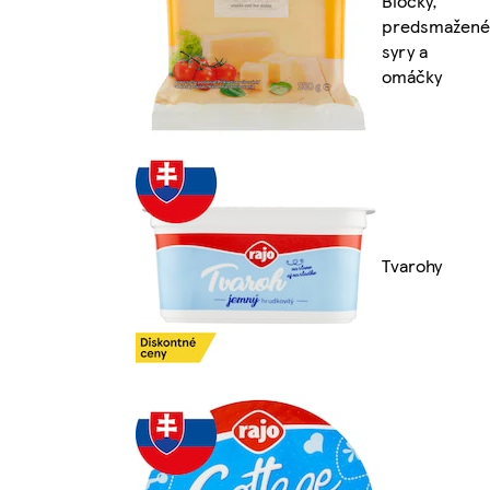
Bločky,
predsmažené
syry a
omáčky
Tvarohy