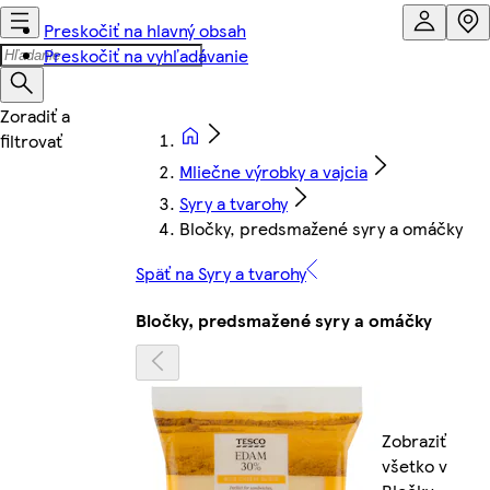
Preskočiť na hlavný obsah
Preskočiť na vyhľadávanie
Mliečne výrobky a vajcia
Syry a tvarohy
Bločky, predsmažené syry a omáčky
Späť na Syry a tvarohy
Bločky, predsmažené syry a omáčky
Zobraziť
všetko v