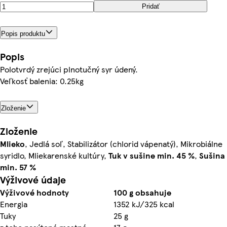
Pridať
Popis produktu
Popis
Polotvrdý zrejúci plnotučný syr údený.
Veľkosť balenia: 0.25kg
Zloženie
Zloženie
Mlieko
, Jedlá soľ, Stabilizátor (chlorid vápenatý), Mikrobiálne
syridlo, Mliekarenské kultúry,
Tuk v sušine min. 45 %
,
Sušina
min. 57 %
Výživové údaje
Výživové hodnoty
100 g obsahuje
Energia
1352 kJ/325 kcal
Tuky
25 g