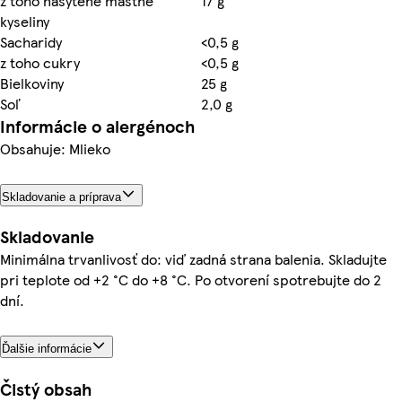
z toho nasýtené mastné
17 g
kyseliny
Sacharidy
<0,5 g
z toho cukry
<0,5 g
Bielkoviny
25 g
Soľ
2,0 g
Informácie o alergénoch
Obsahuje: Mlieko
Skladovanie a príprava
Skladovanie
Minimálna trvanlivosť do: viď zadná strana balenia. Skladujte
pri teplote od +2 °C do +8 °C. Po otvorení spotrebujte do 2
dní.
Ďalšie informácie
Čistý obsah