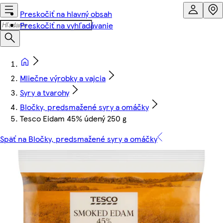
Preskočiť na hlavný obsah
Preskočiť na vyhľadávanie
Mliečne výrobky a vajcia
Syry a tvarohy
Bločky, predsmažené syry a omáčky
Tesco Eidam 45% údený 250 g
Späť na Bločky, predsmažené syry a omáčky