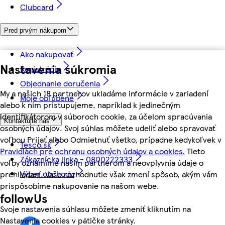
Clubcard
Pred prvým nákupom
Ako nakupovať
Nastavenia súkromia
Registrácia
Objednanie doručenia
My a našich 18 partnerov ukladáme informácie v zariadení
Moje obľúbené
alebo k nim pristupujeme, napríklad k jedinečným
identifikátorom v súboroch cookie, za účelom spracúvania
Kontaktujte nás
osobných údajov. Svoj súhlas môžete udeliť alebo spravovať
voľbou Prijať alebo Odmietnuť všetko, prípadne kedykoľvek v
Tesco.sk
Pravidlách pre ochranu osobných údajov a cookies.
Tieto
Zákaznícka linka - 0800222333
voľby oznámime našim partnerom a neovplyvnia údaje o
Výber obchodu
prehliadaní. Vaše rozhodnutie však zmení spôsob, akým vám
prispôsobíme nakupovanie na našom webe.
followUs
Svoje nastavenia súhlasu môžete zmeniť kliknutím na
Nastavenia cookies v pätičke stránky.