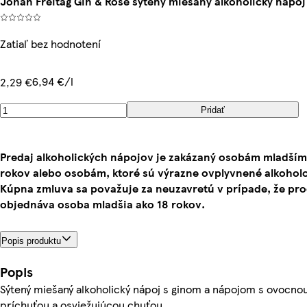
Johan Freitag Gin & Rose sýtený miešaný alkoholický nápoj 
Zatiaľ bez hodnotení
6,94 €/l
2,29 €
Pridať
Predaj alkoholických nápojov je zakázaný osobám mladším
rokov alebo osobám, ktoré sú výrazne ovplyvnené alkohol
Kúpna zmluva sa považuje za neuzavretú v prípade, že pr
objednáva osoba mladšia ako 18 rokov.
Popis produktu
Popis
Sýtený miešaný alkoholický nápoj s ginom a nápojom s ovocno
príchuťou a osviežujúcou chuťou.