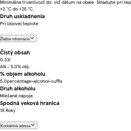
Minimálna trvanlivosť do: viď dátum na obale. Skladujte pri te
+2 °C do +25 °C.
Druh uskladnenia
Pri izbovej teplote
Ďalšie informácie
Čistý obsah
0.33l
Alk.: 5,0% obj.
% objem alkoholu
5.0percentage-alcohol-suffix
Druh alkoholu
Miešané nápoje
Spodná veková hranica
18 Roky
Kontaktná adresa