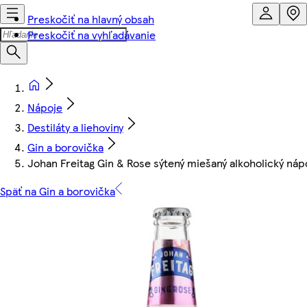
Preskočiť na hlavný obsah
Preskočiť na vyhľadávanie
Nápoje
Destiláty a liehoviny
Gin a borovička
Johan Freitag Gin & Rose sýtený miešaný alkoholický nápo
Späť na Gin a borovička