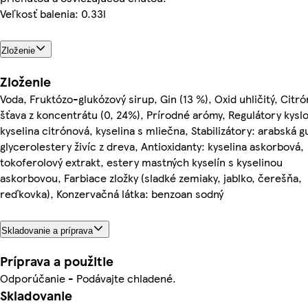
Veľkosť balenia: 0.33l
Zloženie
Zloženie
Voda, Fruktózo-glukózový sirup, Gin (13 %), Oxid uhličitý, Citr
šťava z koncentrátu (0, 24%), Prírodné arómy, Regulátory kyslo
kyselina citrónová, kyselina s mliečna, Stabilizátory: arabská 
glycerolestery živíc z dreva, Antioxidanty: kyselina askorbová,
tokoferolový extrakt, estery mastných kyselín s kyselinou
askorbovou, Farbiace zložky (sladké zemiaky, jablko, čerešňa,
reďkovka), Konzervačná látka: benzoan sodný
Skladovanie a príprava
Príprava a použitie
Odporúčanie - Podávajte chladené.
Skladovanie