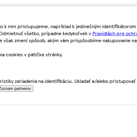
bo k nim pristupujeme, napríklad k jedinečným identifikátoro
o Odmietnuť všetko, prípadne kedykoľvek v
Pravidlách pre ochr
tie však zmení spôsob, akým vám prispôsobíme nakupovanie n
ia cookies v pätičke stránky.
istiky zariadenia na identifikáciu. Ukladať a/alebo pristupova
Zoznam partnerov