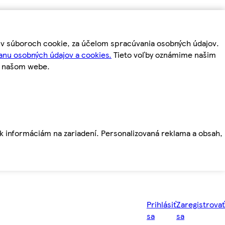
m v súboroch cookie, za účelom spracúvania osobných údajov.
anu osobných údajov a cookies.
Tieto voľby oznámime našim
a našom webe.
ť k informáciám na zariadení. Personalizovaná reklama a obsah,
Prihlásiť
Zaregistrovať
sa
sa