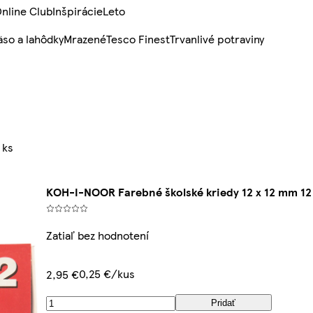
nline Club
Inšpirácie
Leto
so a lahôdky
Mrazené
Tesco Finest
Trvanlivé potraviny
 ks
KOH-I-NOOR Farebné školské kriedy 12 x 12 mm 12
Zatiaľ bez hodnotení
0,25 €/kus
2,95 €
Pridať