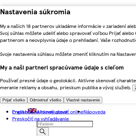
Nastavenia súkromia
My a našich 18 partnerov ukladáme informácie v zariadení ale
Svoj súhlas môžete udeliť alebo spravovať voľbou Prijať aleb
partnerom a neovplyvnia údaje o prehliadaní. Vaše rozhodnu
Svoje nastavenia súhlasu môžete zmeniť kliknutím na Nastaven
My a naši partneri spracúvame údaje s cieľom
Používať presné údaje o geolokácii. Aktívne skenovať charakter
meranie reklamy a obsahu, prieskum publika a vývoj služieb.
Prijať všetko
Odmietnuť všetko
Vlastné nastavenie
Preskočiť na hlavný obsah
English
Ako nakupovať online
Nápoveda
Preskočiť na vyhľadávanie