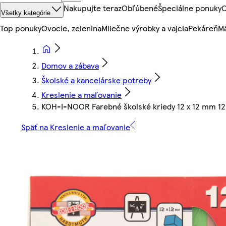
Nakupujte teraz
Obľúbené
Špeciálne ponuky
O
Všetky kategórie
Top ponuky
Ovocie, zelenina
Mliečne výrobky a vajcia
Pekáreň
Mä
Domov a zábava
Školské a kancelárske potreby
Kreslenie a maľovanie
KOH-I-NOOR Farebné školské kriedy 12 x 12 mm 12
Späť na Kreslenie a maľovanie