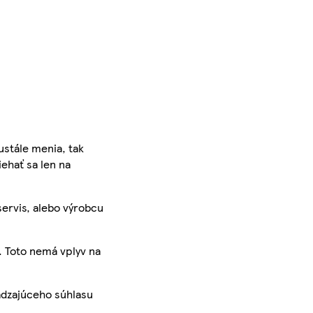
ustále menia, tak
iehať sa len na
servis, alebo výrobcu
. Toto nemá vplyv na
ádzajúceho súhlasu