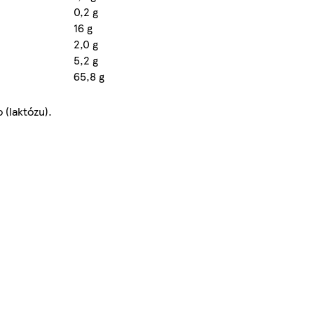
0,2 g
16 g
2,0 g
5,2 g
65,8 g
 (laktózu).