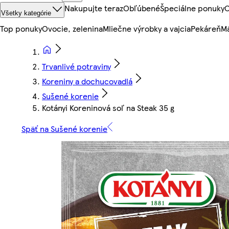
Nakupujte teraz
Obľúbené
Špeciálne ponuky
O
Všetky kategórie
Top ponuky
Ovocie, zelenina
Mliečne výrobky a vajcia
Pekáreň
Mä
Trvanlivé potraviny
Koreniny a dochucovadlá
Sušené korenie
Kotányi Koreninová soľ na Steak 35 g
Späť na Sušené korenie