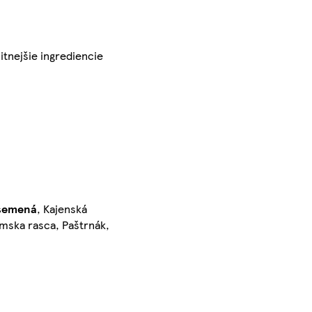
itnejšie ingrediencie
semená
, Kajenská
ímska rasca, Paštrnák,