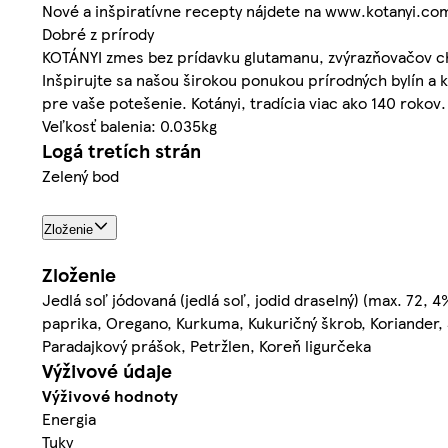
Nové a inšpiratívne recepty nájdete na www.kotanyi.co
Dobré z prírody
KOTÁNYI zmes bez prídavku glutamanu, zvýrazňovačov chu
Inšpirujte sa našou širokou ponukou prírodných bylín a ko
pre vaše potešenie. Kotányi, tradícia viac ako 140 rokov.
Veľkosť balenia: 0.035kg
Logá tretích strán
Zelený bod
Zloženie
Zloženie
Jedlá soľ jódovaná (jedlá soľ, jodid draselný) (max. 72,
paprika, Oregano, Kurkuma, Kukuričný škrob, Koriander, 
Paradajkový prášok, Petržlen, Koreň ligurčeka
Výživové údaje
Výživové hodnoty
Energia
Tuky