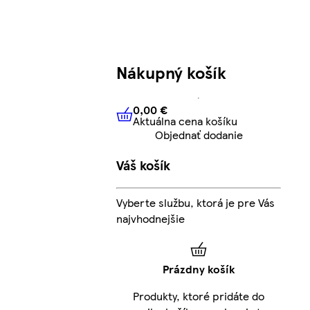
Nákupný košík
0,00 €
Aktuálna cena košíku
0,00 €
Aktuálna cena košíku
Objednať dodanie
Váš košík
Vyberte službu, ktorá je pre Vás
najvhodnejšie
Prázdny košík
Produkty, ktoré pridáte do