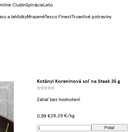
nline Club
Inšpirácie
Leto
so a lahôdky
Mrazené
Tesco Finest
Trvanlivé potraviny
Kotányi Koreninová soľ na Steak 35 g
Zatiaľ bez hodnotení
28,29 €/kg
0,99 €
Pridať