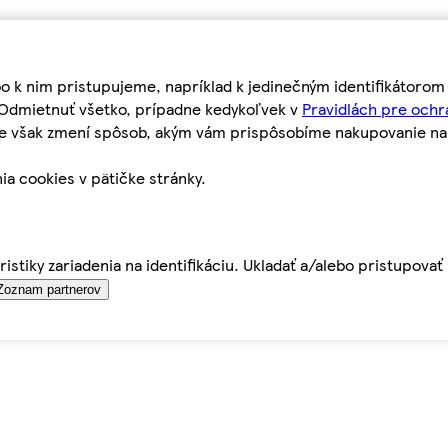
bo k nim pristupujeme, napríklad k jedinečným identifikátoro
o Odmietnuť všetko, prípadne kedykoľvek v
Pravidlách pre ochr
tie však zmení spôsob, akým vám prispôsobíme nakupovanie n
ia cookies v pätičke stránky.
istiky zariadenia na identifikáciu. Ukladať a/alebo pristupova
Zoznam partnerov