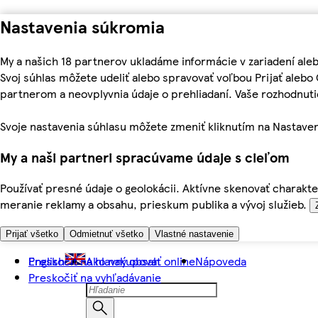
Nastavenia súkromia
My a našich 18 partnerov ukladáme informácie v zariadení ale
Svoj súhlas môžete udeliť alebo spravovať voľbou Prijať aleb
partnerom a neovplyvnia údaje o prehliadaní. Vaše rozhodnu
Svoje nastavenia súhlasu môžete zmeniť kliknutím na Nastaven
My a naši partneri spracúvame údaje s cieľom
Používať presné údaje o geolokácii. Aktívne skenovať charakter
meranie reklamy a obsahu, prieskum publika a vývoj služieb.
Prijať všetko
Odmietnuť všetko
Vlastné nastavenie
Preskočiť na hlavný obsah
English
Ako nakupovať online
Nápoveda
Preskočiť na vyhľadávanie