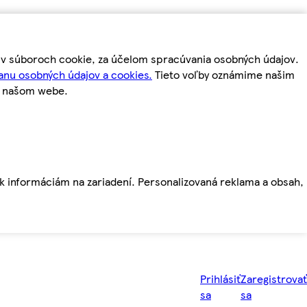
m v súboroch cookie, za účelom spracúvania osobných údajov.
anu osobných údajov a cookies.
Tieto voľby oznámime našim
a našom webe.
ť k informáciám na zariadení. Personalizovaná reklama a obsah,
Prihlásiť
Zaregistrovať
sa
sa