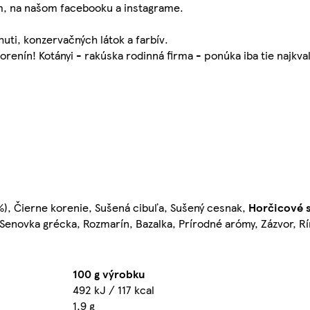
m, na našom facebooku a instagrame.
ti, konzervačných látok a farbív.
renín! Kotányi - rakúska rodinná firma - ponúka iba tie najkval
 4%), Čierne korenie, Sušená cibuľa, Sušený cesnak,
Horčicové 
Senovka grécka, Rozmarín, Bazalka, Prírodné arómy, Zázvor, R
100 g výrobku
492 kJ / 117 kcal
1,9 g