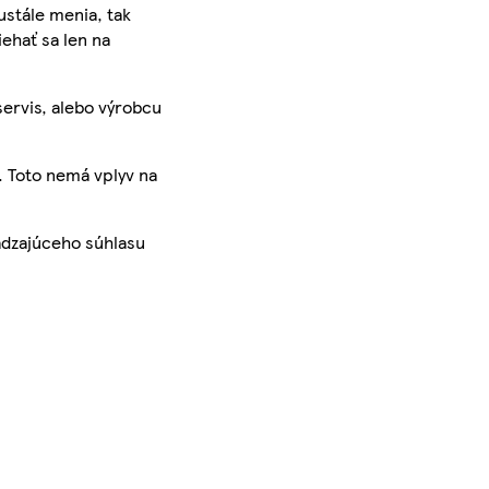
ustále menia, tak
iehať sa len na
servis, alebo výrobcu
. Toto nemá vplyv na
ádzajúceho súhlasu