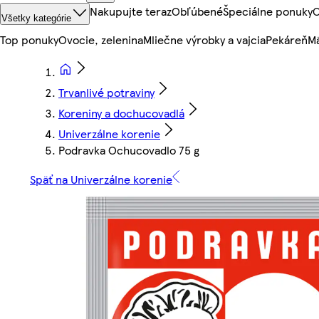
Nakupujte teraz
Obľúbené
Špeciálne ponuky
O
Všetky kategórie
Top ponuky
Ovocie, zelenina
Mliečne výrobky a vajcia
Pekáreň
Mä
Trvanlivé potraviny
Koreniny a dochucovadlá
Univerzálne korenie
Podravka Ochucovadlo 75 g
Späť na Univerzálne korenie