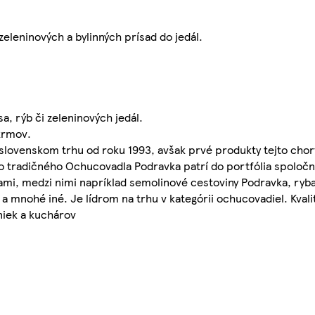
eleninových a bylinných prísad do jedál.
, rýb či zeleninových jedál.
krmov.
lovenskom trhu od roku 1993, avšak prvé produkty tejto chorv
 tradičného Ochucovadla Podravka patrí do portfólia spoločno
mi, medzi nimi napríklad semolinové cestoviny Podravka, ryba
s a mnohé iné. Je lídrom na trhu v kategórii ochucovadiel. Kvali
niek a kuchárov