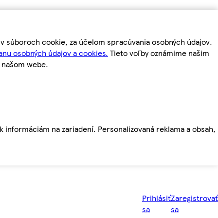
m v súboroch cookie, za účelom spracúvania osobných údajov.
anu osobných údajov a cookies.
Tieto voľby oznámime našim
a našom webe.
ť k informáciám na zariadení. Personalizovaná reklama a obsah,
Prihlásiť
Zaregistrovať
sa
sa