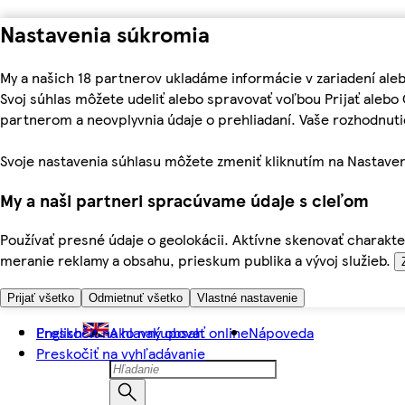
Nastavenia súkromia
My a našich 18 partnerov ukladáme informácie v zariadení ale
Svoj súhlas môžete udeliť alebo spravovať voľbou Prijať aleb
partnerom a neovplyvnia údaje o prehliadaní. Vaše rozhodnu
Svoje nastavenia súhlasu môžete zmeniť kliknutím na Nastaven
My a naši partneri spracúvame údaje s cieľom
Používať presné údaje o geolokácii. Aktívne skenovať charakter
meranie reklamy a obsahu, prieskum publika a vývoj služieb.
Prijať všetko
Odmietnuť všetko
Vlastné nastavenie
Preskočiť na hlavný obsah
English
Ako nakupovať online
Nápoveda
Preskočiť na vyhľadávanie