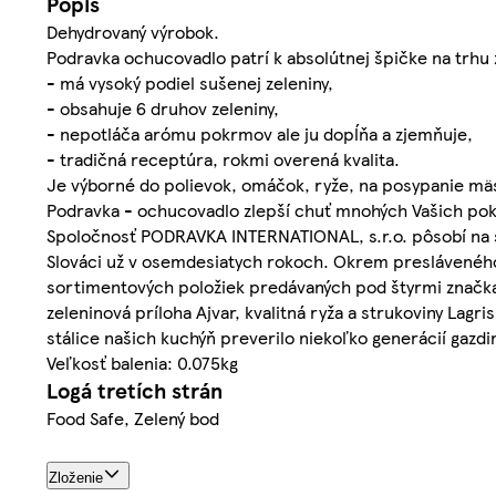
Popis
Dehydrovaný výrobok.
Podravka ochucovadlo patrí k absolútnej špičke na trhu z
- má vysoký podiel sušenej zeleniny,
- obsahuje 6 druhov zeleniny,
- nepotláča arómu pokrmov ale ju dopĺňa a zjemňuje,
- tradičná receptúra, rokmi overená kvalita.
Je výborné do polievok, omáčok, ryže, na posypanie mäsa
Podravka - ochucovadlo zlepší chuť mnohých Vašich po
Spoločnosť PODRAVKA INTERNATIONAL, s.r.o. pôsobí na s
Slováci už v osemdesiatych rokoch. Okrem presláveného
sortimentových položiek predávaných pod štyrmi značka
zeleninová príloha Ajvar, kvalitná ryža a strukoviny Lagri
stálice našich kuchýň preverilo niekoľko generácií gazdi
Veľkosť balenia: 0.075kg
Logá tretích strán
Food Safe, Zelený bod
Zloženie