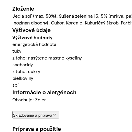
Zloženie
Jedlá soľ (max. 58%), Sušená zelenina 15, 5% (mrkva, pa
inozínan disodný), Cukor, Korenie, Kukuričný škrob, Farbiv
Výživové údaje
Výživové hodnoty
energetická hodnota
tuky
z toho: nasýtené mastné kyseliny
sacharidy
z toho: cukry
bielkoviny
soľ
Informácie o alergénoch
Obsahuje: Zeler
Skladovanie a príprava
Príprava a použitie