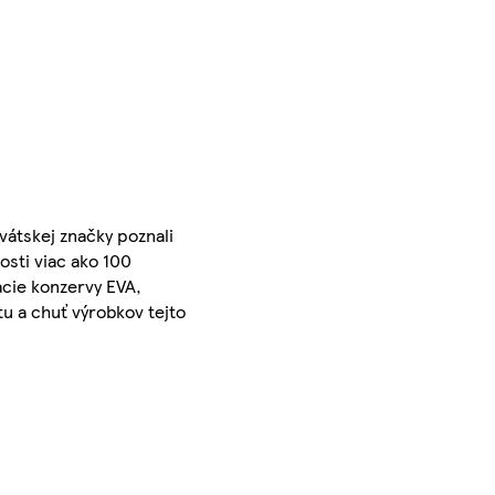
átskej značky poznali
sti viac ako 100
cie konzervy EVA,
tu a chuť výrobkov tejto