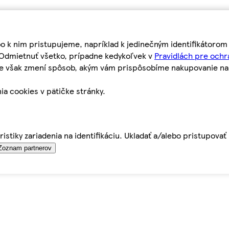
bo k nim pristupujeme, napríklad k jedinečným identifikátoro
o Odmietnuť všetko, prípadne kedykoľvek v
Pravidlách pre ochr
tie však zmení spôsob, akým vám prispôsobíme nakupovanie n
ia cookies v pätičke stránky.
istiky zariadenia na identifikáciu. Ukladať a/alebo pristupova
Zoznam partnerov