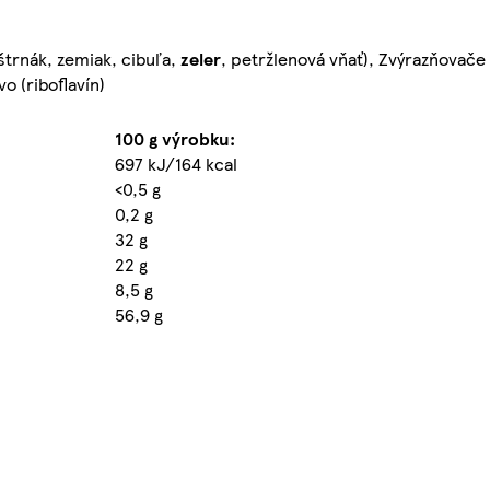
štrnák, zemiak, cibuľa,
zeler
, petržlenová vňať), Zvýrazňovače
o (riboflavín)
100 g výrobku:
697 kJ/164 kcal
<0,5 g
0,2 g
32 g
22 g
8,5 g
56,9 g