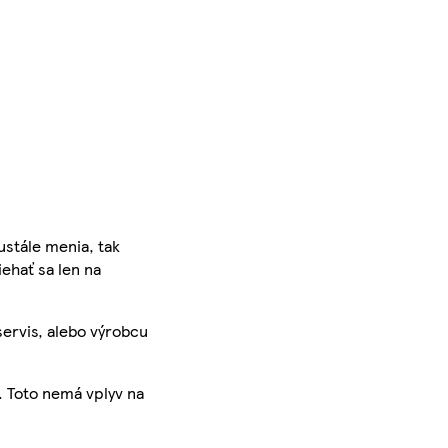
ustále menia, tak
iehať sa len na
servis, alebo výrobcu
. Toto nemá vplyv na