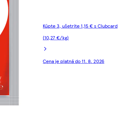
Kúpte 3, ušetrite 1,15 € s Clubcard
(10,27 €/kg)
Cena je platná do 11. 8. 2026