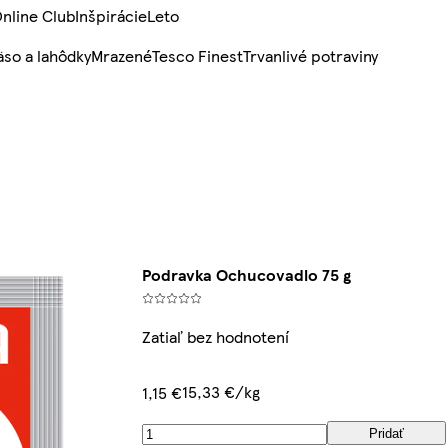
nline Club
Inšpirácie
Leto
so a lahôdky
Mrazené
Tesco Finest
Trvanlivé potraviny
Podravka Ochucovadlo 75 g
Zatiaľ bez hodnotení
15,33 €/kg
1,15 €
Pridať