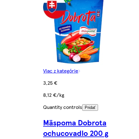
Viac z kategórie
3,25 €
8,12 €/kg
Quantity controls
Pridať
Mäspoma Dobrota
ochucovadlo 200 g