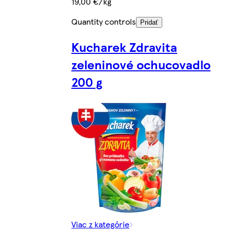
19,00 €/kg
Quantity controls
Pridať
Kucharek Zdravita
zeleninové ochucovadlo
200 g
Viac z kategórie