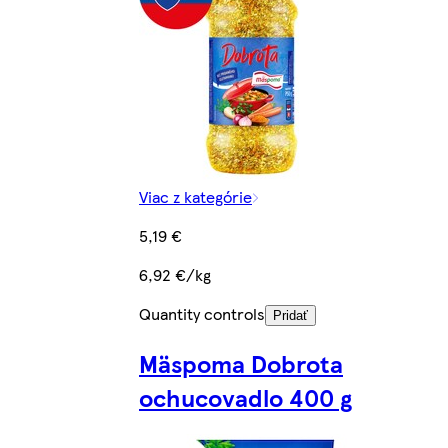
Viac z kategórie
5,19 €
6,92 €/kg
Quantity controls
Pridať
Mäspoma Dobrota
ochucovadlo 400 g