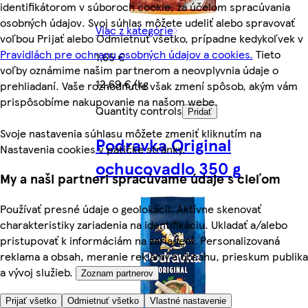
identifikátorom v súboroch cookie, za účelom spracúvania
osobných údajov. Svoj súhlas môžete udeliť alebo spravovať
Viac z kategórie
voľbou Prijať alebo Odmietnuť všetko, prípadne kedykoľvek v
Pravidlách pre ochranu osobných údajov a cookies.
Tieto
1,65 €
voľby oznámime našim partnerom a neovplyvnia údaje o
12,69 €/kg
prehliadaní. Vaše rozhodnutie však zmení spôsob, akým vám
prispôsobíme nakupovanie na našom webe.
Quantity controls
Pridať
Svoje nastavenia súhlasu môžete zmeniť kliknutím na
Podravka Original
Nastavenia cookies v pätičke stránky.
ochucovadlo 350 g
My a naši partneri spracúvame údaje s cieľom
Používať presné údaje o geolokácii. Aktívne skenovať
charakteristiky zariadenia na identifikáciu. Ukladať a/alebo
pristupovať k informáciám na zariadení. Personalizovaná
reklama a obsah, meranie reklamy a obsahu, prieskum publika
a vývoj služieb.
Zoznam partnerov
Prijať všetko
Odmietnuť všetko
Vlastné nastavenie