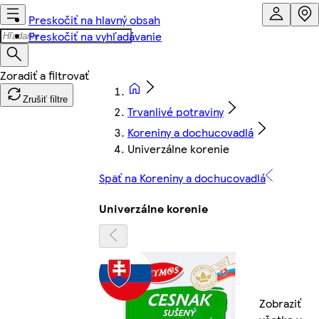
Preskočiť na hlavný obsah
Preskočiť na vyhľadávanie
Zrušiť filtre
Trvanlivé potraviny
Koreniny a dochucovadlá
Univerzálne korenie
Späť na Koreniny a dochucovadlá
Univerzálne korenie
Zobraziť