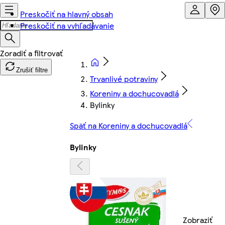
Preskočiť na hlavný obsah
Preskočiť na vyhľadávanie
Zrušiť filtre
Trvanlivé potraviny
Koreniny a dochucovadlá
Bylinky
Späť na Koreniny a dochucovadlá
Bylinky
Zobraziť