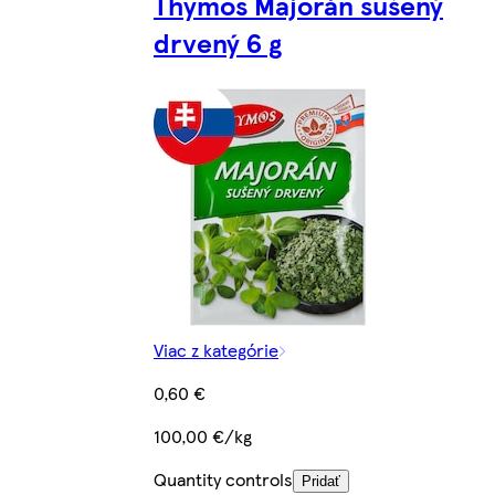
Thymos Majorán sušený
drvený 6 g
Viac z kategórie
0,60 €
100,00 €/kg
Quantity controls
Pridať