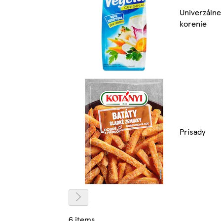
Univerzálne
korenie
Prísady
6 items