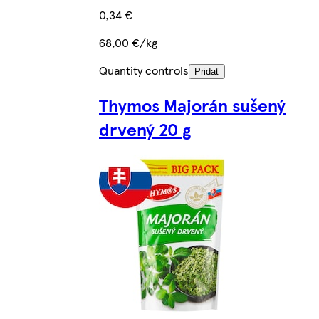
0,34 €
68,00 €/kg
Quantity controls
Pridať
Thymos Majorán sušený
drvený 20 g