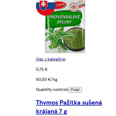
Viac z kategórie
0,75 €
50,00 €/kg
Quantity controls
Pridať
Thymos Pažítka sušená
krájaná 7 g