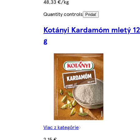
48,33 €/kg
Quantity controls
Pridať
Kotányi Kardamóm mletý 12
g
Viac z kategórie
2,15 €